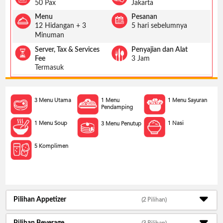
US
50 Pax
Jakarta
Menu
Pesanan
CATERERS
12 Hidangan + 3
5 hari sebelumnya
BLOG
Minuman
TERMS
Server, Tax & Services
Penyajian dan Alat
&
Fee
3 Jam
CONDITIONS
Termasuk
CALL
CENTER
021
3 Menu Utama
1 Menu
1 Menu Sayuran
5091
Pendamping
3494
1 Menu Soup
1 Nasi
3 Menu Penutup
LOGIN
DAFTAR
5 Komplimen
Pilihan Appetizer
(2 Pilihan)