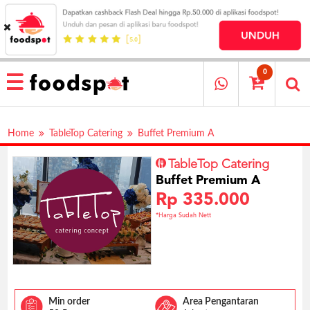
HOME
MENU
0
RESTAURANT
CARA
Home
TableTop Catering
Buffet Premium A
PESAN
OUR
TableTop Catering
COMPANY
Buffet Premium A
KATA
Rp 335.000
MEREKA
*Harga Sudah Nett
KATALOG
LOYALTY
PROGRAM
FAQ
Min order
Area Pengantaran
ABOUT