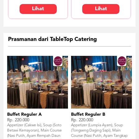
Lihat
Lihat
Prasmanan dari TableTop Catering
Buffet Reguler A
Buffet Reguler B
Rp. 220.000
Rp. 220.000
Appetizer (Cakwe Isi), Soup (Soto
Appetizer (Lumpia Ayam), Soup
Betawi Kemayoran), Main Course
(Tongseng Daging Sapi), Main
(Nasi Putih, Ayam Rempah Daun
Course (Nasi Putih, Ayam Tangkap