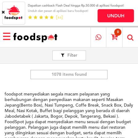
HOME
MENU
0
RESTAURANT
Filter
CARA
PESAN
OUR
COMPANY
1078 items found
KATA
MEREKA
foodspot menyediakan segala macam pelayanan yang
KATALOG
berhubungan dengan penyediaan makanan seperti Masakan
Jepang(Bento Box), Nasi Tumpeng, Coffe Break, Snack Box, Daily
Meal, Nasi Kotak, Buffet bagi pelanggan yang berada di daerah
LOYALTY
Jabodetabek ( Jakarta, Bogor, Depok, Tangerang, Bekasi ).
PROGRAM
FoodSpot juga dapat menyediakan menu sesuai dengan budget
FAQ
pelanggan. Pelanggan juga dapat memilih menu dari restoran
yang diinginkan sesuai dengan budget, serta dapat memilih
ABOUT