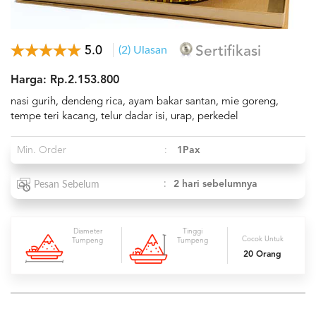
5.0
(2) Ulasan
Sertifikasi
Harga: Rp.2.153.800
nasi gurih, dendeng rica, ayam bakar santan, mie goreng,
tempe teri kacang, telur dadar isi, urap, perkedel
Min. Order
:
1Pax
:
2 hari sebelumnya
Pesan Sebelum
Diameter
Tinggi
Cocok Untuk
Tumpeng
Tumpeng
20 Orang