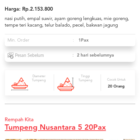
Harga: Rp.2.153.800
nasi putih, empal suwir, ayam goreng lengkuas, mie goreng,
tempe teri kacang, telur balado, pecel, bakwan jagung
Min. Order
:
1Pax
:
2 hari sebelumnya
Pesan Sebelum
Diameter
Tinggi
Cocok Untuk
Tumpeng
Tumpeng
20 Orang
Rempah Kita
Tumpeng Nusantara 5 20Pax