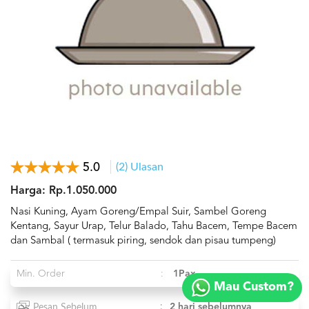
5.0
(2) Ulasan
Harga: Rp.1.050.000
Nasi Kuning, Ayam Goreng/Empal Suir, Sambel Goreng
Kentang, Sayur Urap, Telur Balado, Tahu Bacem, Tempe Bacem
dan Sambal ( termasuk piring, sendok dan pisau tumpeng)
Copyright
Min. Order
:
1Pax
©
Mau Custom?
2018
FOODSPOT.CO.ID
:
2 hari sebelumnya
Pesan Sebelum