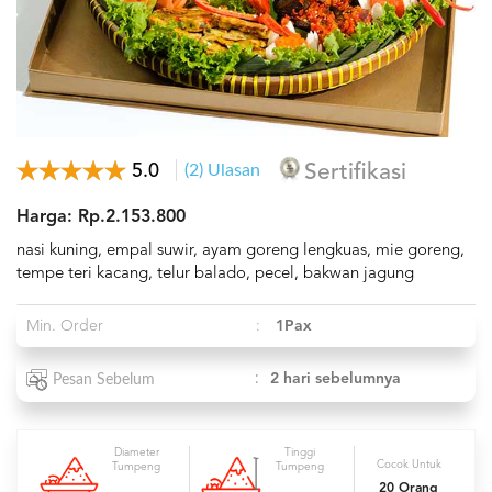
5.0
(2) Ulasan
Sertifikasi
Harga: Rp.2.153.800
nasi kuning, empal suwir, ayam goreng lengkuas, mie goreng,
tempe teri kacang, telur balado, pecel, bakwan jagung
Min. Order
:
1Pax
:
2 hari sebelumnya
Pesan Sebelum
Diameter
Tinggi
Cocok Untuk
Tumpeng
Tumpeng
20 Orang