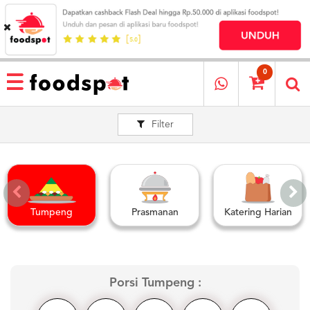
HOME
MENU
0
RESTAURANT
Filter
CARA
PESAN
OUR
COMPANY
KATA
MEREKA
Tumpeng
Prasmanan
Katering Harian
KATALOG
LOYALTY
PROGRAM
Porsi Tumpeng :
FAQ
ABOUT