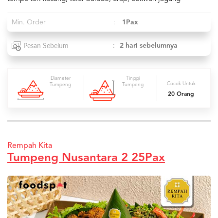
Min. Order
:
1Pax
:
2 hari sebelumnya
Pesan Sebelum
Diameter
Tinggi
Cocok Untuk
Tumpeng
Tumpeng
20 Orang
Rempah Kita
Tumpeng Nusantara 2 25Pax