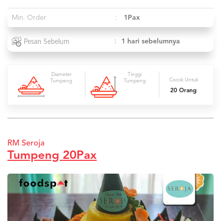
Min. Order
:
1Pax
:
1 hari sebelumnya
Pesan Sebelum
Diameter
Tinggi
Cocok Untuk
Tumpeng
Tumpeng
20 Orang
RM Seroja
Tumpeng 20Pax