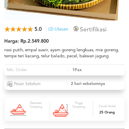
5.0
(2) Ulasan
Sertifikasi
Harga: Rp.2.549.800
nasi putih, empal suwir, ayam goreng lengkuas, mie goreng,
tempe teri kacang, telur balado, pecel, bakwan jagung
Min. Order
:
1Pax
:
2 hari sebelumnya
Pesan Sebelum
Diameter
Tinggi
Cocok Untuk
Tumpeng
Tumpeng
25 Orang