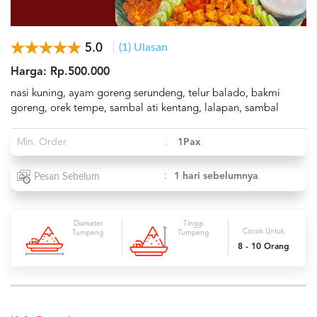
5.0
(1) Ulasan
Harga: Rp.500.000
nasi kuning, ayam goreng serundeng, telur balado, bakmi
goreng, orek tempe, sambal ati kentang, lalapan, sambal
Min. Order
:
1Pax
:
1 hari sebelumnya
Pesan Sebelum
Diameter
Tinggi
Cocok Untuk
Tumpeng
Tumpeng
8 - 10 Orang