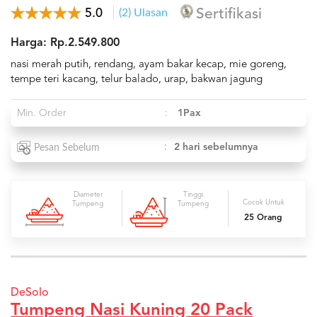
5.0
(2) Ulasan
Sertifikasi
Harga: Rp.2.549.800
nasi merah putih, rendang, ayam bakar kecap, mie goreng,
tempe teri kacang, telur balado, urap, bakwan jagung
Min. Order
:
1Pax
:
2 hari sebelumnya
Pesan Sebelum
Diameter
Tinggi
Cocok Untuk
Tumpeng
Tumpeng
25 Orang
DeSolo
Tumpeng Nasi Kuning 20 Pack