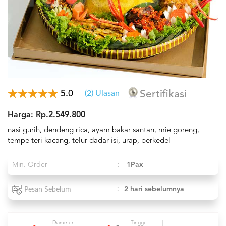
5.0
(2) Ulasan
Sertifikasi
Harga: Rp.2.549.800
nasi gurih, dendeng rica, ayam bakar santan, mie goreng,
tempe teri kacang, telur dadar isi, urap, perkedel
Min. Order
:
1Pax
:
2 hari sebelumnya
Pesan Sebelum
Diameter
Tinggi