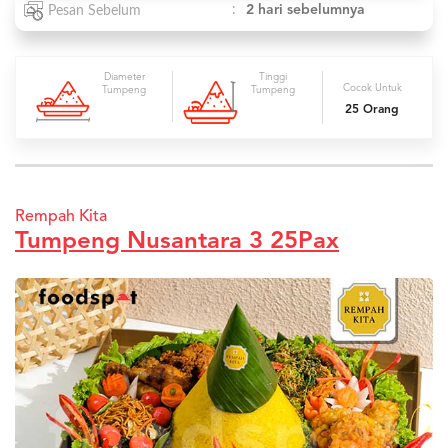
:
2 hari sebelumnya
Pesan Sebelum
Diameter
Tinggi
Cocok Untuk
Tumpeng
Tumpeng
25 Orang
Rempah Kita
Tumpeng Nusantara 3 25Pax