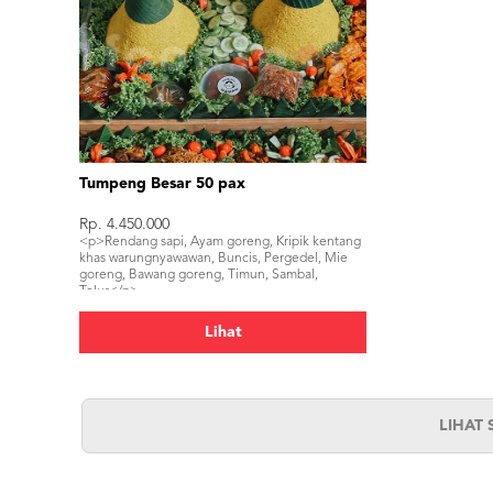
Tumpeng Besar 50 pax
Rp. 4.450.000
<p>Rendang sapi, Ayam goreng, Kripik kentang
khas warungnyawawan, Buncis, Pergedel, Mie
goreng, Bawang goreng, Timun, Sambal,
Telur</p>
Lihat
LIHAT