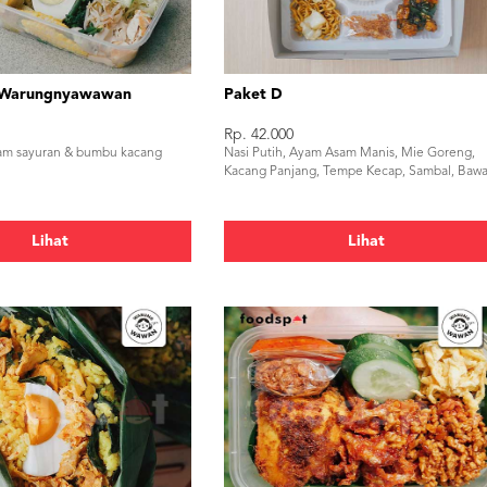
 Warungnyawawan
Paket D
Rp. 42.000
m sayuran & bumbu kacang
Nasi Putih, Ayam Asam Manis, Mie Goreng,
Kacang Panjang, Tempe Kecap, Sambal, Baw
Lihat
Lihat