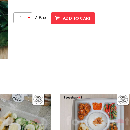
/ Pax
1
ADD TO CART