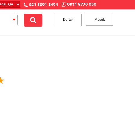
0811 9770 050
021 5091 3494
Daftar
Masuk