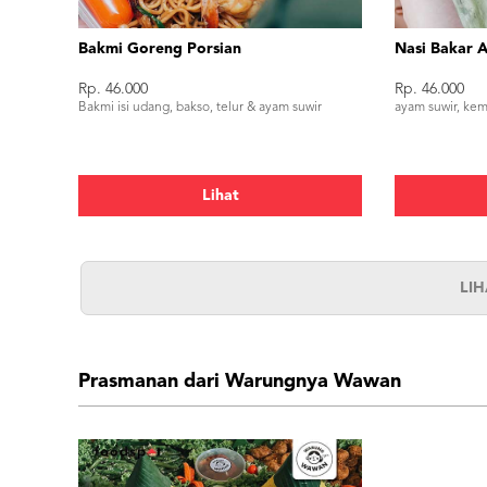
Bakmi Goreng Porsian
Nasi Bakar 
Rp. 46.000
Rp. 46.000
Bakmi isi udang, bakso, telur & ayam suwir
ayam suwir, kema
Lihat
LI
Prasmanan dari Warungnya Wawan