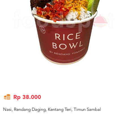
US
CATERERS
BLOG
TERMS
&
CONDITIONS
CALL
CENTER
021
5091
3494
LOGIN
DAFTAR
Rp 38.000
Nasi, Rendang Daging, Kentang Teri, Timun Sambal