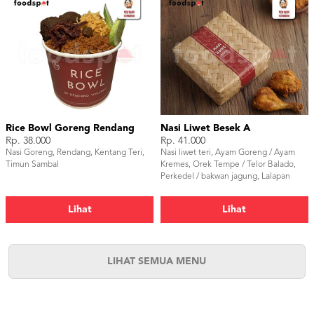
Rice Bowl Goreng Rendang
Nasi Liwet Besek A
Rp. 38.000
Rp. 41.000
Nasi Goreng, Rendang, Kentang Teri,
Nasi liwet teri, Ayam Goreng / Ayam
Timun Sambal
Kremes, Orek Tempe / Telor Balado,
Perkedel / bakwan jagung, Lalapan
Timun / sayur daun singkong / sayur
buncis, Sambal & kerupuk
Lihat
Lihat
LIHAT SEMUA MENU