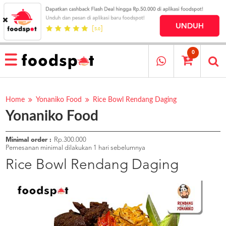
HOME
MENU
0
RESTAURANT
CARA
PESAN
Home
Yonaniko Food
Rice Bowl Rendang Daging
Yonaniko Food
OUR
COMPANY
KATA
Minimal order :
Rp.300.000
MEREKA
Pemesanan minimal dilakukan 1 hari sebelumnya
KATALOG
Rice Bowl Rendang Daging
LOYALTY
PROGRAM
FAQ
ABOUT