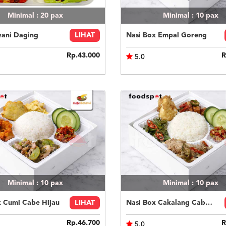
Minimal : 20
pax
Minimal : 10
pax
yani Daging
LIHAT
Nasi Box Empal Goreng
Rp.43.000
R
5.0
Minimal : 10
pax
Minimal : 10
pax
x Cumi Cabe Hijau
LIHAT
Nasi Box Cakalang Cabe Hijau
Rp.46.700
R
5.0