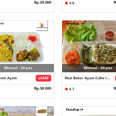
Rp.35.000
R
4.8
Minimal : 20
pax
Minimal : 20
pax
yani Ayam
LIHAT
Nasi Bakar Ayam Cabe Ijo + Telor Balado
Rp.38.000
R
4.7