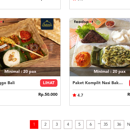
Minimal : 20
pax
Minimal : 20
pax
ggo Bali
LIHAT
Paket Komplit Nasi Bakar Ayam Cabe Ijo
Rp.50.000
R
4.7
.
.
.
1
2
3
4
5
6
35
36
N