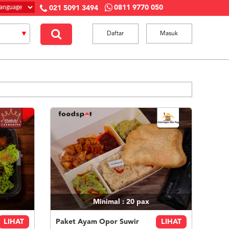
0811 9770 050
021 5091 3494
Daftar
Masuk
Minimal : 20
pax
LIHAT
Paket Ayam Opor Suwir
LIHAT