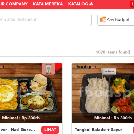
UR COMPANY
KATA MEREKA
KATALOG
1078 items found
Minimal : Rp 300rb
Minimal : Rp 300rb
Paket Silver - Nasi Goreng Nanas Geprek Mozza
LIHAT
Tongkol Balado + Sayur