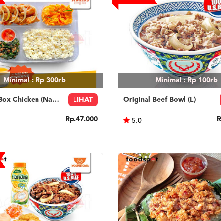
Minimal : Rp 300rb
Minimal : Rp 100rb
Fingers Box Chicken (Nasi Putih) Silky Pudding
LIHAT
Original Beef Bowl (L)
Rp.47.000
R
5.0