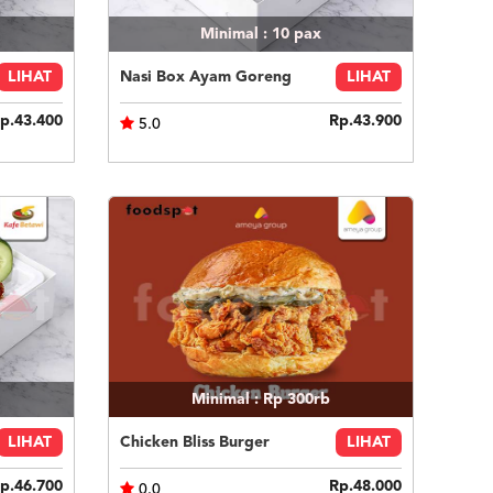
Minimal : 10
pax
LIHAT
Nasi Box Ayam Goreng
LIHAT
p.43.400
Rp.43.900
5.0
Minimal : Rp 300rb
LIHAT
Chicken Bliss Burger
LIHAT
p.46.700
Rp.48.000
0.0