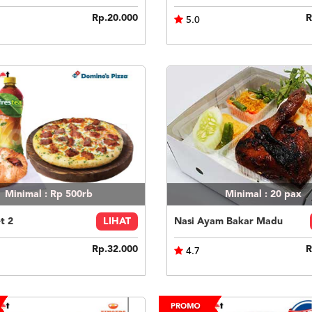
Rp.20.000
R
5.0
Minimal : Rp 500rb
Minimal : 20
pax
t 2
LIHAT
Nasi Ayam Bakar Madu
Rp.32.000
R
4.7