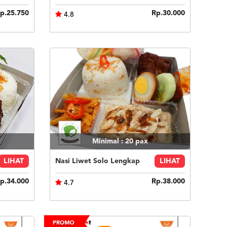
p.25.750
Rp.30.000
4.8
Minimal : 20
pax
LIHAT
Nasi Liwet Solo Lengkap
LIHAT
p.34.000
Rp.38.000
4.7