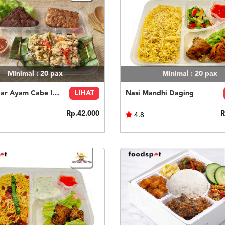
Minimal : 20
pax
Minimal : 20
pax
Nasi Bakar Ayam Cabe Ijo + Tahu Tempe
LIHAT
Nasi Mandhi Daging
Rp.42.000
R
4.8