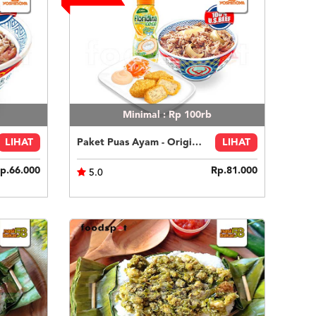
Minimal : Rp 100rb
LIHAT
Paket Puas Ayam - Original Beef Paket Puas (R)
LIHAT
p.66.000
Rp.81.000
5.0