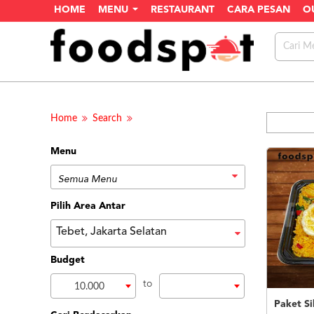
HOME
MENU
RESTAURANT
CARA PESAN
O
Home
Search
Menu
Pilih Area Antar
Tebet, Jakarta Selatan
Budget
to
10.000