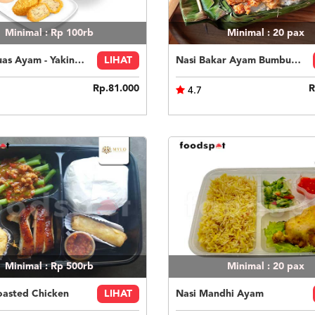
Minimal : Rp 100rb
Minimal : 20
pax
Paket Puas Ayam - Yakiniku Beef Paket Puas (R)
LIHAT
Nasi Bakar Ayam Bumbu Bali + Kerupuk
Rp.81.000
R
4.7
Minimal : Rp 500rb
Minimal : 20
pax
oasted Chicken
LIHAT
Nasi Mandhi Ayam