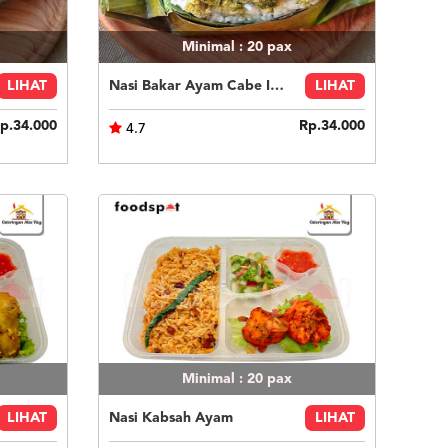
Minimal : 20
pax
LIHAT
Nasi Bakar Ayam Cabe Ijo + Kerupuk
LIHAT
p.34.000
Rp.34.000
4.7
Minimal : 20
pax
LIHAT
Nasi Kabsah Ayam
LIHAT