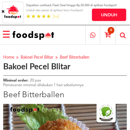
HOME
MENU
0
RESTAURANT
CARA
PESAN
Home
Bakoel Pecel Blitar
Beef Bitterballen
Bakoel Pecel Blitar
OUR
COMPANY
KATA
Minimal order:
20 pax
MEREKA
Pemesanan minimal dilakukan 1 hari sebelumnya
KATALOG
Beef Bitterballen
LOYALTY
PROGRAM
FAQ
ABOUT