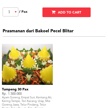
/ Pax
1
ADD TO CART
Prasmanan dari Bakoel Pecel Blitar
Tumpeng 30 Pax
Rp. 1.500.000
Ayam Goreng, Empal Suir, Kentang Ati,
Kering Tempe, Teri Kacang, Urap, Mie
Goreng Jawa, Telur Pindang, Telur