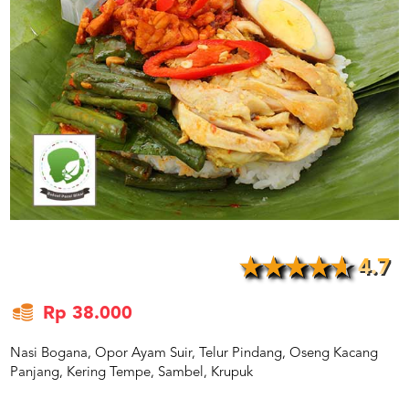
US
CATERERS
BLOG
TERMS
&
CONDITIONS
CALL
CENTER
021
5091
3494
LOGIN
DAFTAR
4.7
Rp 38.000
Nasi Bogana, Opor Ayam Suir, Telur Pindang, Oseng Kacang
Panjang, Kering Tempe, Sambel, Krupuk