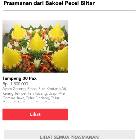
Prasmanan dari Bakoel Pecel Blitar
Tumpeng 30 Pax
Rp. 1.500.000
Ayam Goreng, Empal Suir, Kentang Ati,
Kering Tempe, Teri Kacang, Urap, Mie
Goreng Jawa, Telur Pindang, Telur
Dadar, Telur Puyuh, Tahu Bacem,
Udang.
Lihat
LIHAT SEMUA PRASMANAN