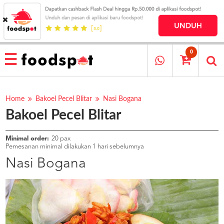
HOME
MENU
0
RESTAURANT
CARA
PESAN
Home
Bakoel Pecel Blitar
Nasi Bogana
Bakoel Pecel Blitar
OUR
COMPANY
KATA
Minimal order:
20 pax
MEREKA
Pemesanan minimal dilakukan 1 hari sebelumnya
KATALOG
Nasi Bogana
LOYALTY
PROGRAM
FAQ
ABOUT