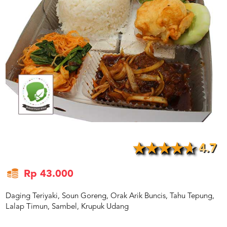
US
CATERERS
BLOG
TERMS
&
CONDITIONS
CALL
CENTER
021
5091
3494
LOGIN
DAFTAR
4.7
Rp 43.000
Daging Teriyaki, Soun Goreng, Orak Arik Buncis, Tahu Tepung,
Lalap Timun, Sambel, Krupuk Udang