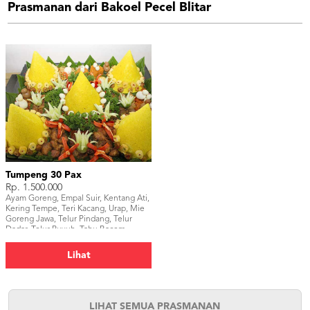
Prasmanan dari Bakoel Pecel Blitar
Tumpeng 30 Pax
Rp. 1.500.000
Ayam Goreng, Empal Suir, Kentang Ati,
Kering Tempe, Teri Kacang, Urap, Mie
Goreng Jawa, Telur Pindang, Telur
Dadar, Telur Puyuh, Tahu Bacem,
Udang.
Lihat
LIHAT SEMUA PRASMANAN