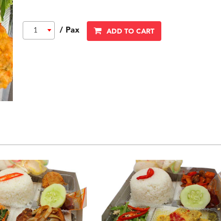
/ Pax
1
ADD TO CART