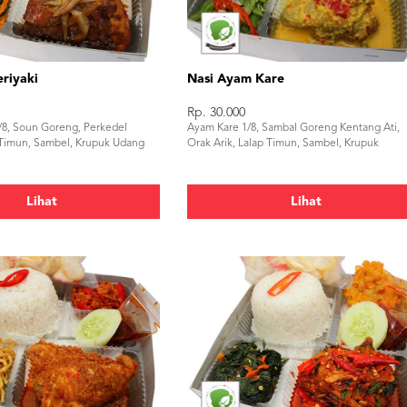
riyaki
Nasi Ayam Kare
Rp. 30.000
/8, Soun Goreng, Perkedel
Ayam Kare 1/8, Sambal Goreng Kentang Ati,
 Timun, Sambel, Krupuk Udang
Orak Arik, Lalap Timun, Sambel, Krupuk
Lihat
Lihat