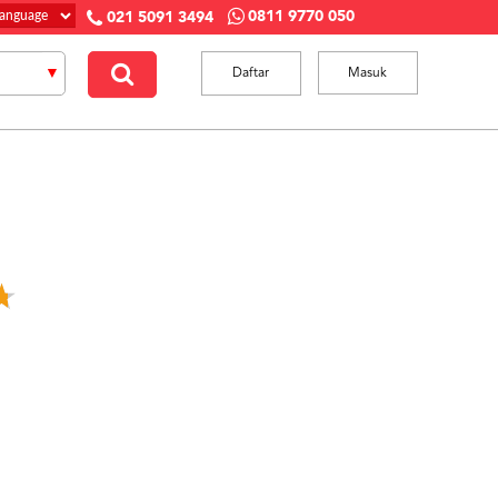
0811 9770 050
021 5091 3494
Daftar
Masuk