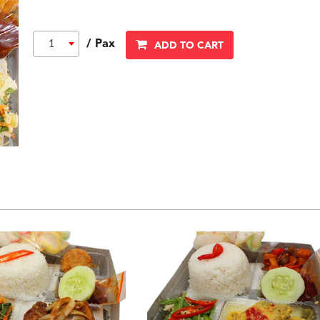
/ Pax
1
ADD TO CART