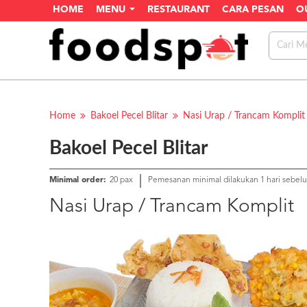
HOME
MENU
RESTAURANT
CARA PESAN
O
Home
Bakoel Pecel Blitar
Nasi Urap / Trancam Komplit
Bakoel Pecel Blitar
Minimal order:
20 pax
Pemesanan minimal dilakukan 1 hari sebel
Nasi Urap / Trancam Komplit