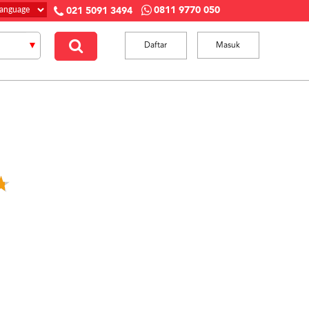
0811 9770 050
021 5091 3494
Daftar
Masuk