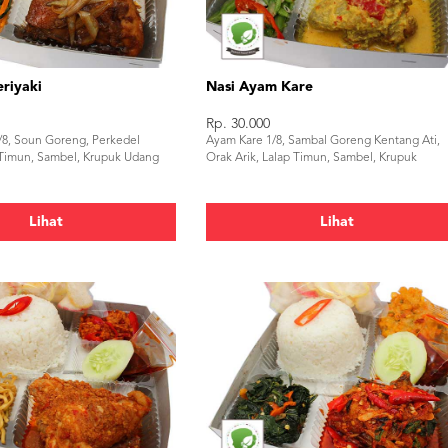
riyaki
Nasi Ayam Kare
Rp. 30.000
/8, Soun Goreng, Perkedel
Ayam Kare 1/8, Sambal Goreng Kentang Ati,
 Timun, Sambel, Krupuk Udang
Orak Arik, Lalap Timun, Sambel, Krupuk
Lihat
Lihat