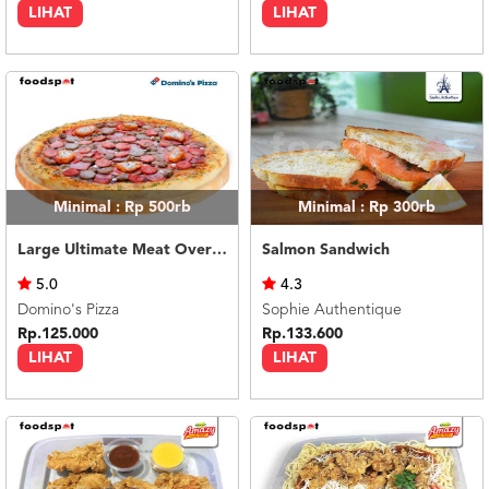
LIHAT
LIHAT
Minimal : Rp 500rb
Minimal : Rp 300rb
Large Ultimate Meat Overload
Salmon Sandwich
5.0
4.3
Domino's Pizza
Sophie Authentique
Rp.125.000
Rp.133.600
LIHAT
LIHAT