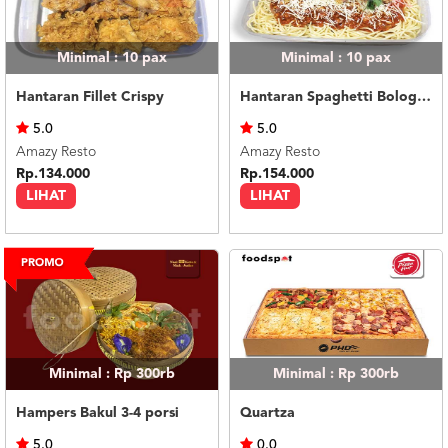
Minimal : 10
pax
Minimal : 10
pax
Hantaran Fillet Crispy
Hantaran Spaghetti Bolognese
5.0
5.0
Amazy Resto
Amazy Resto
Rp.134.000
Rp.154.000
LIHAT
LIHAT
Minimal : Rp 300rb
Minimal : Rp 300rb
Hampers Bakul 3-4 porsi
Quartza
5.0
0.0