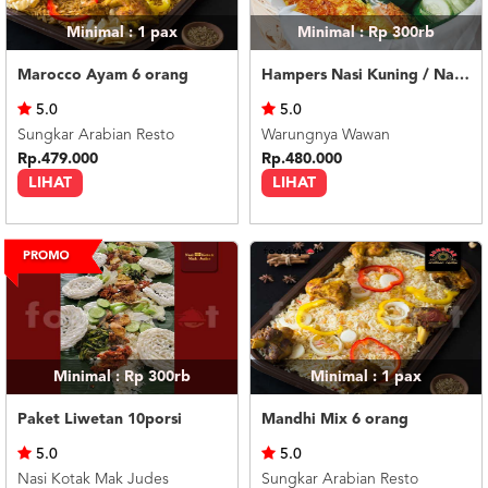
Minimal : 1
pax
Minimal : Rp 300rb
Marocco Ayam 6 orang
Hampers Nasi Kuning / Nasi Liwet (Rantangan)
5.0
5.0
Sungkar Arabian Resto
Warungnya Wawan
Rp.479.000
Rp.480.000
LIHAT
LIHAT
Minimal : Rp 300rb
Minimal : 1
pax
Paket Liwetan 10porsi
Mandhi Mix 6 orang
5.0
5.0
Nasi Kotak Mak Judes
Sungkar Arabian Resto