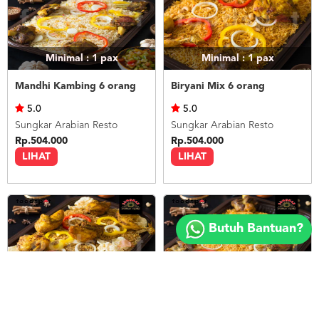
Minimal : 1
pax
Minimal : 1
pax
Mandhi Kambing 6 orang
Biryani Mix 6 orang
5.0
5.0
Sungkar Arabian Resto
Sungkar Arabian Resto
Rp.504.000
Rp.504.000
LIHAT
LIHAT
Copyright
©
Butuh Bantuan?
2018
FOODSPOT.CO.ID
Minimal : 1
pax
Minimal : 1
pax
Marocco Mix 6 orang
Biryani Kambing 6 orang