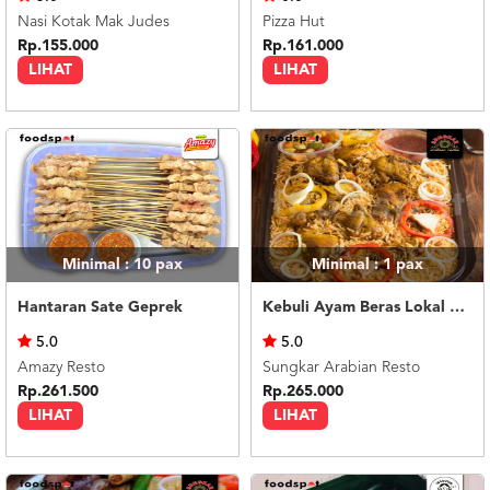
Nasi Kotak Mak Judes
Pizza Hut
Rp.155.000
Rp.161.000
LIHAT
LIHAT
Minimal : 10
pax
Minimal : 1
pax
Hantaran Sate Geprek
Kebuli Ayam Beras Lokal 6 orang
5.0
5.0
Amazy Resto
Sungkar Arabian Resto
Rp.261.500
Rp.265.000
LIHAT
LIHAT