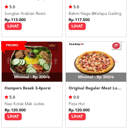
US
5.0
5.0
CATERERS
Sungkar Arabian Resto
Bakmi Naga @Kelapa Gading
BLOG
Rp.113.000
Rp.117.500
LIHAT
LIHAT
TERMS
&
CONDITIONS
CALL
CENTER
021
5091
3494
LOGIN
DAFTAR
Minimal : Rp 300rb
Minimal : Rp 300rb
Hampers Besek 3-4porsi
Original Reguler Meat Lovers
5.0
0.0
Nasi Kotak Mak Judes
Pizza Hut
Rp.120.000
Rp.120.000
LIHAT
LIHAT