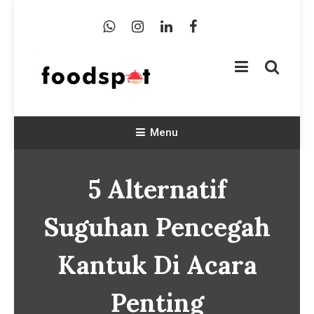
Skip
To
Content
Foodspot Blog
Foodspot Blog
Menu
5 Alternatif
Suguhan Pencegah
Kantuk Di Acara
Penting