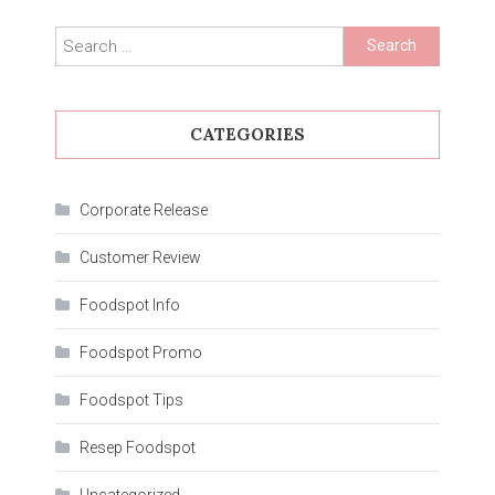
Makanan
Jepang
Search
yang
for:
Wajib
Dicoba!
CATEGORIES
Corporate Release
Customer Review
Foodspot Info
Foodspot Promo
Foodspot Tips
Resep Foodspot
Uncategorized