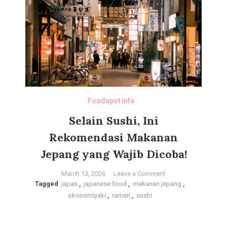
Ini
5
Bahan
yang
Sering
Banget
Bikin
Alergi!
Foodspot Info
Selain Sushi, Ini
Rekomendasi Makanan
Jepang yang Wajib Dicoba!
on
March 13, 2026
Leave a Comment
Tagged
japan
,
japanese food
,
makanan jepang
Selain
,
okonomiyaki
,
ramen
,
sushi
Sushi,
Ini
Rekomendasi