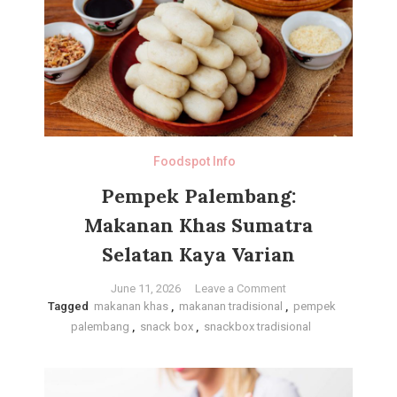
Foodspot Info
Pempek Palembang:
Makanan Khas Sumatra
Selatan Kaya Varian
on
June 11, 2026
Leave a Comment
Tagged
makanan khas
,
makanan tradisional
Pempek
,
pempek
palembang
,
snack box
,
snackbox tradisional
Palembang:
Makanan
Khas
Sumatra