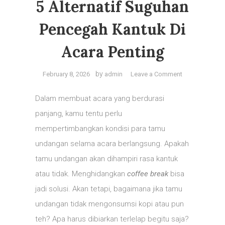
5 Alternatif Suguhan
Pencegah Kantuk Di
Acara Penting
on
by
February 8, 2026
admin
Leave a Comment
5
Alternatif
Dalam membuat acara yang berdurasi
Suguhan
panjang, kamu tentu perlu
Pencegah
mempertimbangkan kondisi para tamu
Kantuk
di
undangan selama acara berlangsung. Apakah
Acara
tamu undangan akan dihampiri rasa kantuk
Penting
atau tidak. Menghidangkan
coffee break
bisa
jadi solusi. Akan tetapi, bagaimana jika tamu
undangan tidak mengonsumsi kopi atau pun
teh? Apa harus dibiarkan terlelap begitu saja?