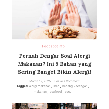
Selatan
Kaya
Varian
Foodspot Info
Pernah Dengar Soal Alergi
Makanan? Ini 5 Bahan yang
Sering Banget Bikin Alergi!
on
March 19, 2026
Leave a Comment
Tagged
alergi makanan
,
ikan
,
kacang-kacangan
Pernah
,
makanan
,
seafood
,
susu
Dengar
Soal
Alergi
Makanan?