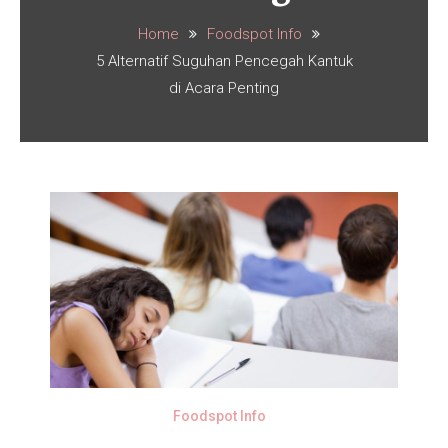
Home
Foodspot Info
5 Alternatif Suguhan Pencegah Kantuk
di Acara Penting
Foodspot Info