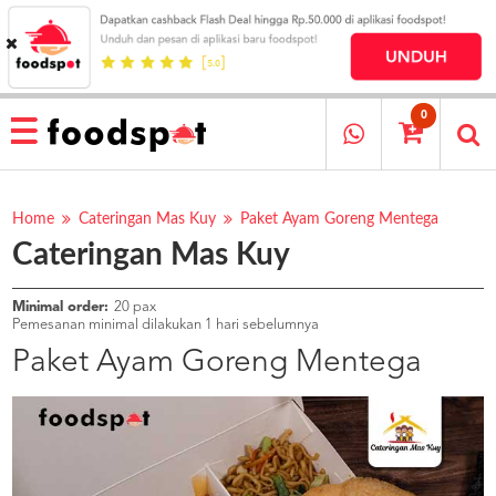
HOME
MENU
0
RESTAURANT
CARA
PESAN
Home
Cateringan Mas Kuy
Paket Ayam Goreng Mentega
Cateringan Mas Kuy
OUR
COMPANY
KATA
Minimal order:
20 pax
MEREKA
Pemesanan minimal dilakukan 1 hari sebelumnya
KATALOG
Paket Ayam Goreng Mentega
LOYALTY
PROGRAM
FAQ
ABOUT