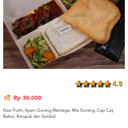
US
CATERERS
BLOG
TERMS
&
CONDITIONS
CALL
CENTER
021
5091
3494
LOGIN
DAFTAR
4.8
Rp 30.000
Nasi Putih, Ayam Goreng Mentega, Mie Goreng, Cap Cay
Bakso, Kerupuk dan Sambal