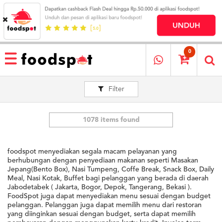
HOME
MENU
0
RESTAURANT
Filter
CARA
PESAN
OUR
COMPANY
1078 items found
KATA
MEREKA
foodspot menyediakan segala macam pelayanan yang
KATALOG
berhubungan dengan penyediaan makanan seperti Masakan
Jepang(Bento Box), Nasi Tumpeng, Coffe Break, Snack Box, Daily
Meal, Nasi Kotak, Buffet bagi pelanggan yang berada di daerah
LOYALTY
Jabodetabek ( Jakarta, Bogor, Depok, Tangerang, Bekasi ).
PROGRAM
FoodSpot juga dapat menyediakan menu sesuai dengan budget
FAQ
pelanggan. Pelanggan juga dapat memilih menu dari restoran
yang diinginkan sesuai dengan budget, serta dapat memilih
ABOUT