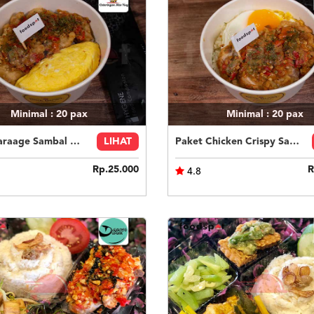
Minimal : 20
pax
Minimal : 20
pax
Paket Karaage Sambal Korek
LIHAT
Paket Chicken Crispy Sambal Geprek
Rp.25.000
R
4.8