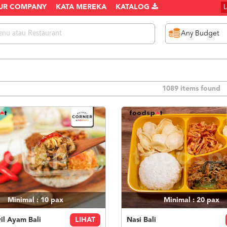
UR COMPANY
KATA MEREKA
KATALOG
1089 items found
Minimal : 10
pax
Minimal : 20
pax
il Ayam Bali
LIHAT
Nasi Bali