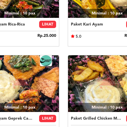
Minimal : 10
pax
Minimal : 10
pax
yam Rica-Rica
LIHAT
Paket Kari Ayam
Rp.25.000
R
5.0
Minimal : 10
pax
Minimal : 10
pax
Paket Ayam Geprek Cabe Ijo
LIHAT
Paket Grilled Chicken Mushroom Sauce