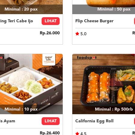
Minimal : 20
pax
Minimal : 50
pax
ing Teri Cabe Ijo
LIHAT
Flip Cheese Burger
Rp.26.000
R
5.0
Minimal : 10
pax
Minimal : Rp 500rb
is Ayam
LIHAT
California Egg Roll
Rp.26.400
R
4.5