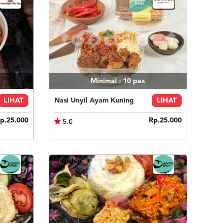
Minimal : 10
pax
LIHAT
Nasi Unyil Ayam Kuning
LIHAT
p.25.000
Rp.25.000
5.0