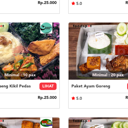
Rp.25.000
R
5.0
Minimal : 10
pax
Minimal : 20
pax
eng Kikil Pedas
LIHAT
Paket Ayam Goreng
Rp.25.000
R
5.0