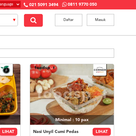
0811 9770 050
021 5091 3494
Daftar
Masuk
Minimal : 10
pax
LIHAT
Nasi Unyil Cumi Pedas
LIHAT