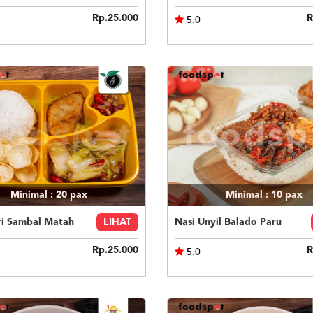
Rp.25.000
R
5.0
Minimal : 20
pax
Minimal : 10
pax
ri Sambal Matah
LIHAT
Nasi Unyil Balado Paru
Rp.25.000
R
5.0