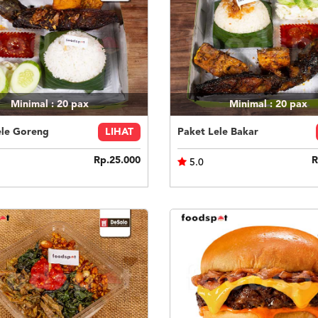
Minimal : 20
pax
Minimal : 20
pax
ele Goreng
LIHAT
Paket Lele Bakar
Rp.25.000
R
5.0