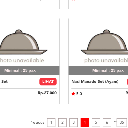
Minimal : 25
pax
Minimal : 25
pax
i Set
LIHAT
Nasi Manado Set (Ayam)
Rp.27.000
R
5.0
.
.
.
Previous
1
2
3
4
5
6
36