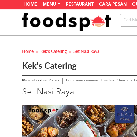
HOME
MENU
RESTAURANT
CARA PESAN
O
Home
Kek's Catering
Set Nasi Raya
Kek's Catering
Minimal order:
25 pax
Pemesanan minimal dilakukan 2 hari sebel
Set Nasi Raya