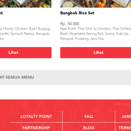
et
Bangkok Rice Set
Rp. 50.000
spy Honey Chicken, Beef Bulgogi,
Nasi Putih, Thai Chili Sc Chicken, Thai Grilled
 Noodle, Spinach Namul, Kerupuk,
Beef, Vegetable Spring Roll, Sunny Side Up,
Tea
Kerupuk, Pudding, Java Tea
Lihat
Lihat
HAT SEMUA MENU
LOYALTY POINT
FAQ
JAM
PARTNERSHIP
BLOG
TERM