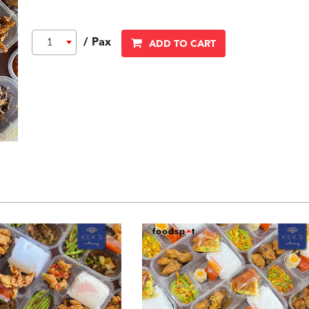
/ Pax
1
ADD TO CART