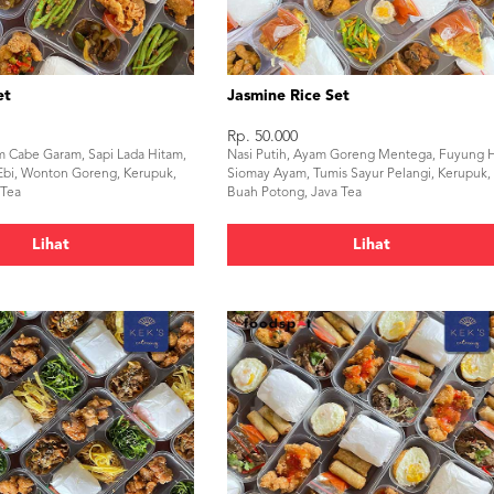
et
Jasmine Rice Set
Rp. 50.000
m Cabe Garam, Sapi Lada Hitam,
Nasi Putih, Ayam Goreng Mentega, Fuyung H
Ebi, Wonton Goreng, Kerupuk,
Siomay Ayam, Tumis Sayur Pelangi, Kerupuk,
 Tea
Buah Potong, Java Tea
Lihat
Lihat