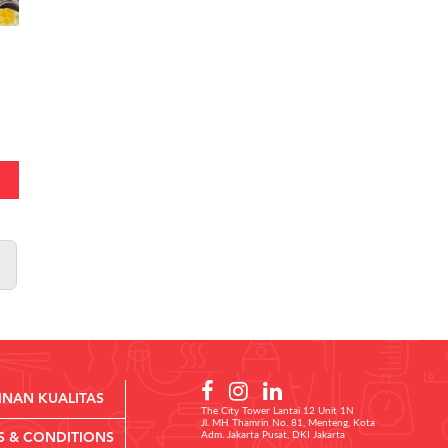
INAN KUALITAS
The City Tower Lantai 12 Unit 1N
Jl. MH Thamrin No. 81, Menteng, Kota
Adm. Jakarta Pusat, DKI Jakarta
S & CONDITIONS