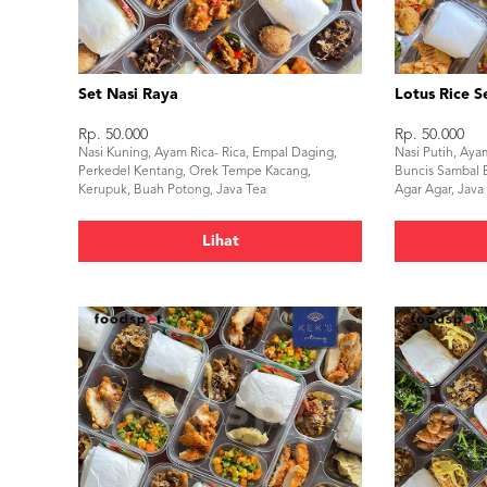
Set Nasi Raya
Lotus Rice S
Rp. 50.000
Rp. 50.000
Nasi Kuning, Ayam Rica- Rica, Empal Daging,
Nasi Putih, Aya
Perkedel Kentang, Orek Tempe Kacang,
Buncis Sambal 
Kerupuk, Buah Potong, Java Tea
Agar Agar, Java
Lihat