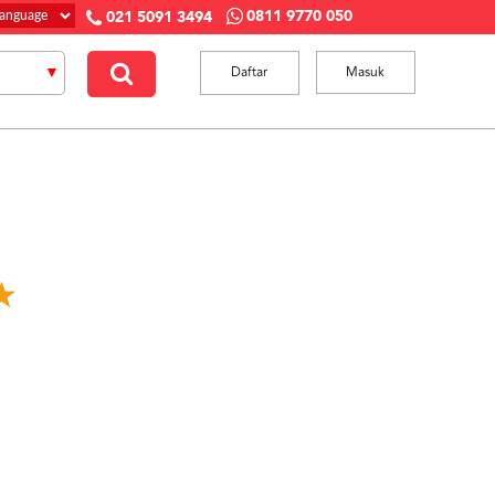
0811 9770 050
021 5091 3494
Daftar
Masuk