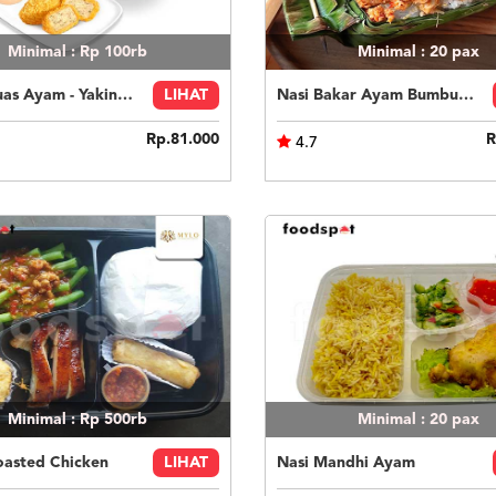
Minimal : Rp 100rb
Minimal : 20
pax
Paket Puas Ayam - Yakiniku Beef Paket Puas (R)
LIHAT
Nasi Bakar Ayam Bumbu Bali + Kerupuk
Rp.81.000
R
4.7
Minimal : Rp 500rb
Minimal : 20
pax
oasted Chicken
LIHAT
Nasi Mandhi Ayam