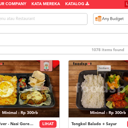
UR COMPANY
KATA MEREKA
KATALOG
1078 items found
Minimal : Rp 300rb
Minimal : Rp 300rb
Paket Silver - Nasi Goreng Nanas Geprek Mozza
LIHAT
Tongkol Balado + Sayur