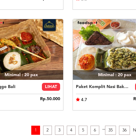
Minimal : 20
pax
Minimal : 20
pax
ggo Bali
LIHAT
Paket Komplit Nasi Bakar Ayam Cabe Ijo
Rp.50.000
R
4.7
.
.
.
1
2
3
4
5
6
35
36
N