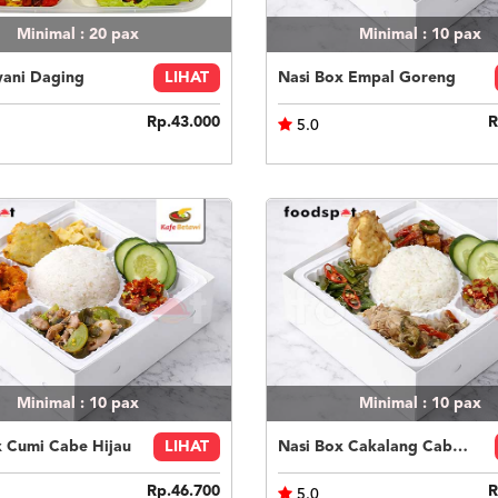
Minimal : 20
pax
Minimal : 10
pax
yani Daging
LIHAT
Nasi Box Empal Goreng
Rp.43.000
R
5.0
Minimal : 10
pax
Minimal : 10
pax
x Cumi Cabe Hijau
LIHAT
Nasi Box Cakalang Cabe Hijau
Rp.46.700
R
5.0