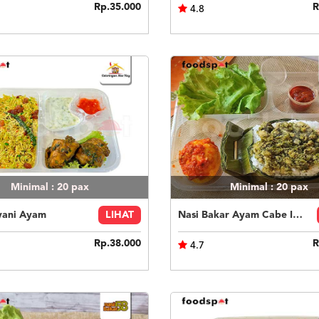
Rp.35.000
R
4.8
Minimal : 20
pax
Minimal : 20
pax
yani Ayam
LIHAT
Nasi Bakar Ayam Cabe Ijo + Telor Balado
Rp.38.000
R
4.7