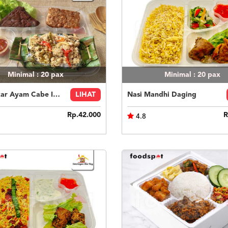
Minimal : 20
pax
Minimal : 20
pax
Nasi Bakar Ayam Cabe Ijo + Tahu Tempe
LIHAT
Nasi Mandhi Daging
Rp.42.000
R
4.8