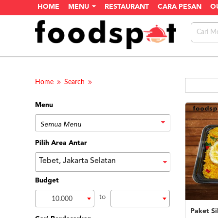
HOME
MENU
RESTAURANT
CARA PESAN
O
Home
Search
Menu
Pilih Area Antar
Tebet, Jakarta Selatan
Budget
to
10.000