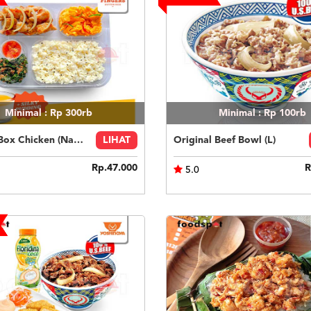
Minimal : Rp 300rb
Minimal : Rp 100rb
Fingers Box Chicken (Nasi Putih) Silky Pudding
LIHAT
Original Beef Bowl (L)
Rp.47.000
R
5.0