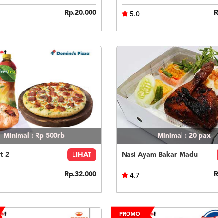
Rp.20.000
R
5.0
Minimal : Rp 500rb
Minimal : 20
pax
t 2
LIHAT
Nasi Ayam Bakar Madu
Rp.32.000
R
4.7