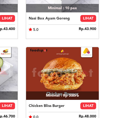
Minimal : 10
pax
LIHAT
Nasi Box Ayam Goreng
LIHAT
p.43.400
Rp.43.900
5.0
Minimal : Rp 300rb
LIHAT
Chicken Bliss Burger
LIHAT
p.46.700
Rp.48.000
0.0