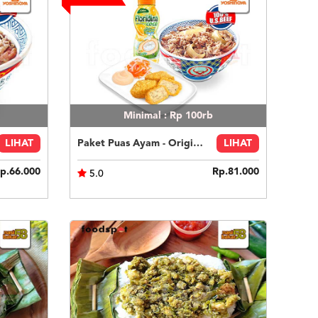
Minimal : Rp 100rb
LIHAT
Paket Puas Ayam - Original Beef Paket Puas (R)
LIHAT
p.66.000
Rp.81.000
5.0