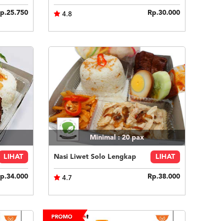
p.25.750
Rp.30.000
4.8
Minimal : 20
pax
LIHAT
Nasi Liwet Solo Lengkap
LIHAT
p.34.000
Rp.38.000
4.7