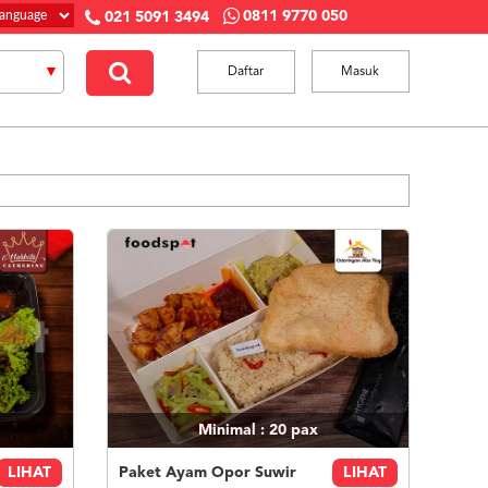
0811 9770 050
021 5091 3494
Daftar
Masuk
Minimal : 20
pax
LIHAT
Paket Ayam Opor Suwir
LIHAT