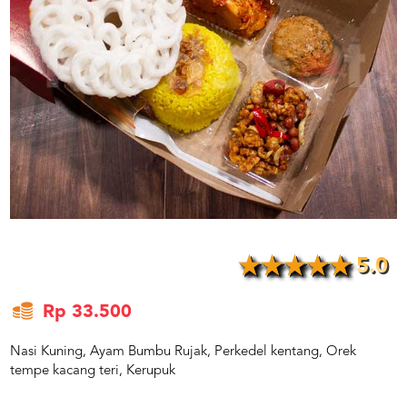
US
CATERERS
BLOG
TERMS
&
CONDITIONS
CALL
CENTER
021
5091
3494
LOGIN
DAFTAR
5.0
Rp 33.500
Nasi Kuning, Ayam Bumbu Rujak, Perkedel kentang, Orek
tempe kacang teri, Kerupuk