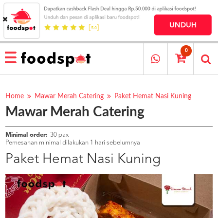
HOME
MENU
0
RESTAURANT
CARA
PESAN
Home
Mawar Merah Catering
Paket Hemat Nasi Kuning
Mawar Merah Catering
OUR
COMPANY
KATA
Minimal order:
30 pax
MEREKA
Pemesanan minimal dilakukan 1 hari sebelumnya
KATALOG
Paket Hemat Nasi Kuning
LOYALTY
PROGRAM
FAQ
ABOUT