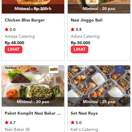
Minimal : Rp 300rb
Minimal : 20
pax
Chicken Bliss Burger
Nasi Jinggo Bali
0.0
4.8
Ameya Catering
Adora Catering
Rp.48.000
Rp.50.000
LIHAT
LIHAT
Minimal : 20
pax
Minimal : 25
pax
Paket Komplit Nasi Bakar Ayam Cabe Ijo
Set Nasi Raya
4.7
5.0
Nasi Bakar 58
Kek's Catering