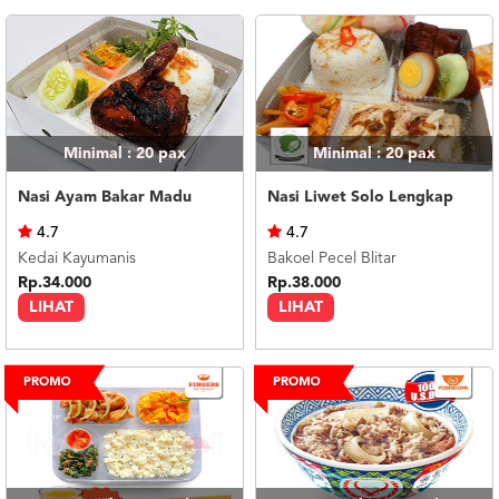
Minimal : 20
pax
Minimal : 20
pax
Nasi Ayam Bakar Madu
Nasi Liwet Solo Lengkap
4.7
4.7
Kedai Kayumanis
Bakoel Pecel Blitar
Rp.34.000
Rp.38.000
LIHAT
LIHAT