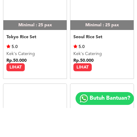
Minimal : 25
pax
Minimal : 25
pax
Tokyo Rice Set
Seoul Rice Set
5.0
5.0
Kek's Catering
Kek's Catering
Rp.50.000
Rp.50.000
LIHAT
LIHAT
Copyright
©
Butuh Bantuan?
2018
FOODSPOT.CO.ID
Minimal : 25
pax
Minimal : 20
pax
Bangkok Rice Set
Nasi Ayam Betutu Bali