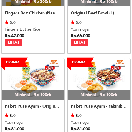
Minimal : Rp 300rb
Minimal : Rp 100rb
Fingers Box Chicken (Nasi Putih) Silky Pudding
Original Beef Bowl (L)
5.0
5.0
Fingers Butter Rice
Yoshinoya
Rp.47.000
Rp.66.000
LIHAT
LIHAT
Minimal : Rp 100rb
Minimal : Rp 100rb
Paket Puas Ayam - Original Beef Paket Puas (R)
Paket Puas Ayam - Yakiniku Beef Paket Puas (R)
5.0
5.0
Yoshinoya
Yoshinoya
Rp.81.000
Rp.81.000