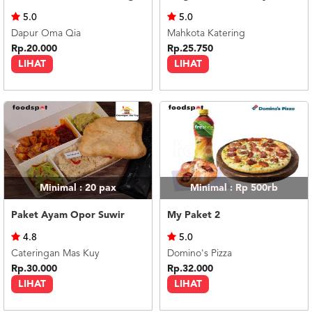
US
5.0
5.0
CATERERS
Dapur Oma Qia
Mahkota Katering
BLOG
Rp.20.000
Rp.25.750
LIHAT
LIHAT
TERMS
&
CONDITIONS
CALL
CENTER
021
5091
3494
LOGIN
DAFTAR
Minimal : 20
pax
Minimal : Rp 500rb
Paket Ayam Opor Suwir
My Paket 2
4.8
5.0
Cateringan Mas Kuy
Domino's Pizza
Rp.30.000
Rp.32.000
LIHAT
LIHAT