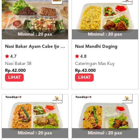
Minimal : 20
pax
Minimal : 20
pax
Nasi Bakar Ayam Cabe Ijo + Tahu Tempe
Nasi Mandhi Daging
4.7
4.8
Nasi Bakar 58
Cateringan Mas Kuy
Rp.42.000
Rp.43.000
LIHAT
LIHAT
Minimal : 20
pax
Minimal : 20
pax