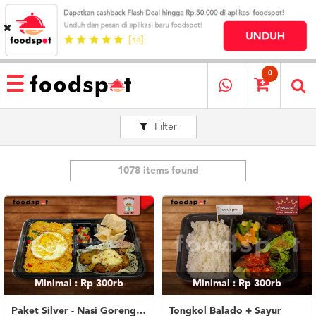
HOME
MENU
0
RESTAURANT
Filter
CARA
PESAN
OUR
COMPANY
1078 items found
KATA
MEREKA
KATALOG
LOYALTY
PROGRAM
Minimal : Rp 300rb
Minimal : Rp 300rb
FAQ
ABOUT
Paket Silver - Nasi Goreng Nanas Geprek Mozza
Tongkol Balado + Sayur