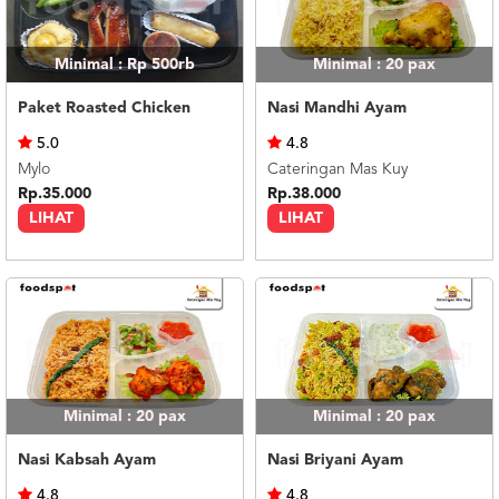
Minimal : Rp 500rb
Minimal : 20
pax
Paket Roasted Chicken
Nasi Mandhi Ayam
5.0
4.8
Mylo
Cateringan Mas Kuy
Rp.35.000
Rp.38.000
LIHAT
LIHAT
Minimal : 20
pax
Minimal : 20
pax
Nasi Kabsah Ayam
Nasi Briyani Ayam
4.8
4.8