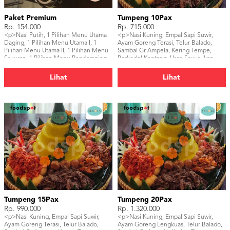
Paket Premium
Tumpeng 10Pax
Rp. 154.000
Rp. 715.000
<p>Nasi Putih, 1 Pilihan Menu Utama
<p>Nasi Kuning, Empal Sapi Suwir,
Daging, 1 Pilihan Menu Utama I, 1
Ayam Goreng Terasi, Telur Balado,
Pilihan Menu Utama II, 1 Pilihan Menu
Sambal Gr Ampela, Kering Tempe,
Sayuran, 1 Pilihan Menu Pendamping,
Perkedel Kentang, Urap Sayur, Ikan
1 Pilihan Menu Sup, Sambal, Kerupuk,
Asin</p>
Buah, Air Mineral</p>
Lihat
Lihat
Tumpeng 15Pax
Tumpeng 20Pax
Rp. 990.000
Rp. 1.320.000
<p>Nasi Kuning, Empal Sapi Suwir,
<p>Nasi Kuning, Empal Sapi Suwir,
Ayam Goreng Terasi, Telur Balado,
Ayam Goreng Lengkuas, Telur Balado,