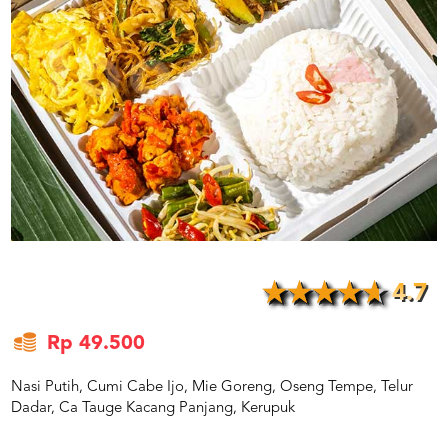
US
CATERERS
BLOG
TERMS
&
CONDITIONS
CALL
CENTER
021
5091
3494
LOGIN
DAFTAR
4.7
Rp 49.500
Nasi Putih, Cumi Cabe Ijo, Mie Goreng, Oseng Tempe, Telur
Dadar, Ca Tauge Kacang Panjang, Kerupuk