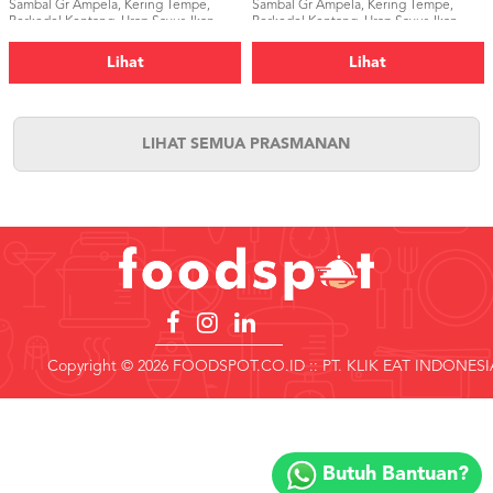
Sambal Gr Ampela, Kering Tempe,
Sambal Gr Ampela, Kering Tempe,
Perkedel Kentang, Urap Sayur, Ikan
Perkedel Kentang, Urap Sayur, Ikan
Asin</p>
Asin</p>
Lihat
Lihat
LIHAT SEMUA PRASMANAN
Copyright © 2026 FOODSPOT.CO.ID :: PT. KLIK EAT INDONESI
Copyright
©
Butuh Bantuan?
2018