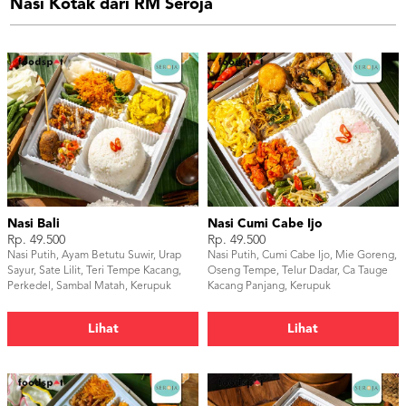
Nasi Kotak dari RM Seroja
Nasi Bali
Nasi Cumi Cabe Ijo
Rp. 49.500
Rp. 49.500
Nasi Putih, Ayam Betutu Suwir, Urap
Nasi Putih, Cumi Cabe Ijo, Mie Goreng,
Sayur, Sate Lilit, Teri Tempe Kacang,
Oseng Tempe, Telur Dadar, Ca Tauge
Perkedel, Sambal Matah, Kerupuk
Kacang Panjang, Kerupuk
Lihat
Lihat