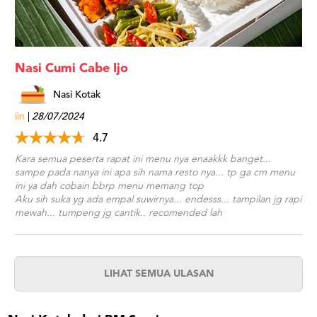
Nasi Cumi Cabe Ijo
Nasi Kotak
iin
28/07/2024
4.7
Kara semua peserta rapat ini menu nya enaakkk banget...
sampe pada nanya ini apa sih nama resto nya... tp ga cm menu
ini ya dah cobain bbrp menu memang top
Aku sih suka yg ada empal suwirnya... endesss... tampilan jg rapi
mewah... tumpeng jg cantik.. recomended lah
LIHAT SEMUA ULASAN