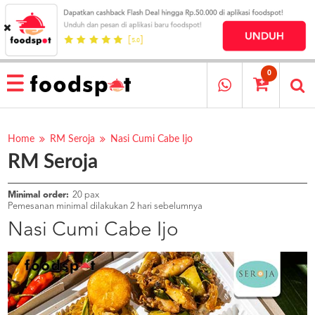
HOME
MENU
0
RESTAURANT
CARA
PESAN
Home
RM Seroja
Nasi Cumi Cabe Ijo
RM Seroja
OUR
COMPANY
KATA
Minimal order:
20 pax
MEREKA
Pemesanan minimal dilakukan 2 hari sebelumnya
KATALOG
Nasi Cumi Cabe Ijo
LOYALTY
PROGRAM
FAQ
ABOUT