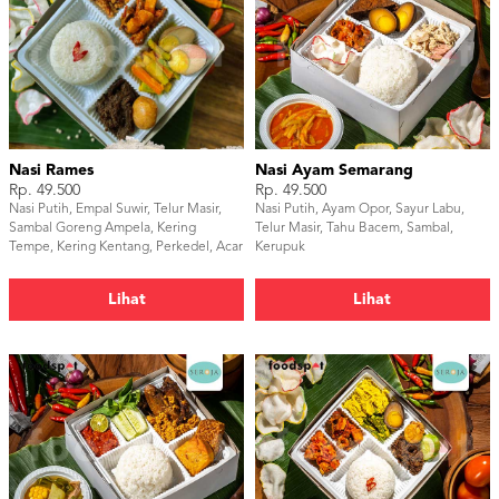
Nasi Rames
Nasi Ayam Semarang
Rp. 49.500
Rp. 49.500
Nasi Putih, Empal Suwir, Telur Masir,
Nasi Putih, Ayam Opor, Sayur Labu,
Sambal Goreng Ampela, Kering
Telur Masir, Tahu Bacem, Sambal,
Tempe, Kering Kentang, Perkedel, Acar
Kerupuk
Kuning, Kerupuk
Lihat
Lihat