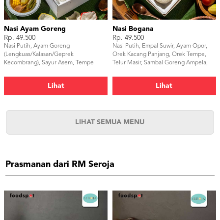
Nasi Ayam Goreng
Nasi Bogana
Rp. 49.500
Rp. 49.500
Nasi Putih, Ayam Goreng
Nasi Putih, Empal Suwir, Ayam Opor,
(Lengkuas/Kalasan/Geprek
Orek Kacang Panjang, Orek Tempe,
Kecombrang), Sayur Asem, Tempe
Telur Masir, Sambal Goreng Ampela,
Goreng, Tahu Goreng, Sambal,
Perkedel, Kerupuk
Kerupuk
Lihat
Lihat
LIHAT SEMUA MENU
Prasmanan dari RM Seroja