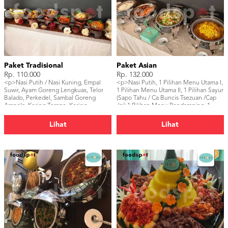
Paket Tradisional
Paket Asian
Rp. 110.000
Rp. 132.000
<p>Nasi Putih / Nasi Kuning, Empal
<p>Nasi Putih, 1 Pilihan Menu Utama I,
Suwir, Ayam Goreng Lengkuas, Telor
1 Pilihan Menu Utama II, 1 Pilihan Sayur
Balado, Perkedel, Sambal Goreng
(Sapo Tahu / Ca Buncis Tsezuan /Cap
Ampela, Kering Tempe, Kering
Jai),1 Pilihan Menu Pendamping, 1
Kentang, Serundeng, Acar Kuning,
Pilihan Menu Sup, Sambal, Kerupuk,
Sambal, Kerupuk, Buah, Air
Buah, Air Mineral</p>
Lihat
Lihat
Mineral</p>