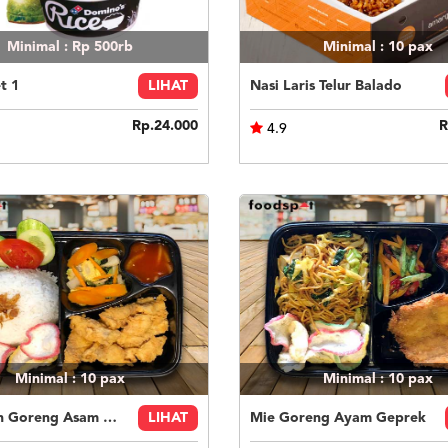
Minimal : Rp 500rb
Minimal : 10
pax
t 1
LIHAT
Nasi Laris Telur Balado
Rp.24.000
R
4.9
Minimal : 10
pax
Minimal : 10
pax
Nasi Ikan Goreng Asam Manis
LIHAT
Mie Goreng Ayam Geprek