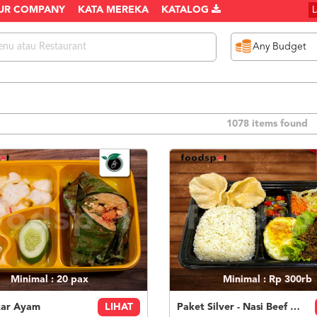
UR COMPANY
KATA MEREKA
KATALOG
1078 items found
Minimal : 20
pax
Minimal : Rp 300rb
kar Ayam
LIHAT
Paket Silver - Nasi Beef Teriyaki