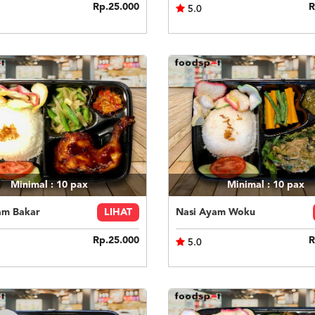
Rp.25.000
R
5.0
Minimal : 10
pax
Minimal : 10
pax
am Bakar
LIHAT
Nasi Ayam Woku
Rp.25.000
R
5.0