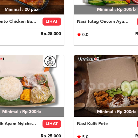
Minimal : 20
pax
Minimal : Rp 300rb
Paket Bento Chicken Barbeque
LIHAT
Nasi Tutug Oncom Ayam Nyicheapin Tahu Tempe
Rp.25.000
R
0.0
Minimal : Rp 300rb
Minimal : Rp 300rb
Nasi Putih Ayam Nyicheap Tumis Tauge Tahu Tempe
LIHAT
Nasi Kulit Pete
Rp.25.000
R
5.0