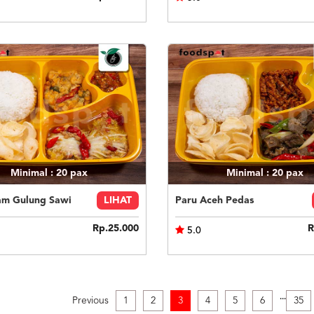
Minimal : 20
pax
Minimal : 20
pax
am Gulung Sawi
LIHAT
Paru Aceh Pedas
Rp.25.000
R
5.0
.
.
.
Previous
1
2
3
4
5
6
35