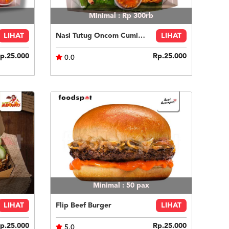
Minimal : Rp 300rb
LIHAT
Nasi Tutug Oncom Cumi Asin Tahu Tempe
LIHAT
p.25.000
Rp.25.000
0.0
Minimal : 50
pax
LIHAT
Flip Beef Burger
LIHAT
p.25.000
Rp.25.000
5.0