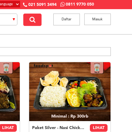
0811 9770 050
021 5091 3494
Daftar
Masuk
Minimal : Rp 300rb
LIHAT
Paket Silver - Nasi Chicken Teriyaki
LIHAT