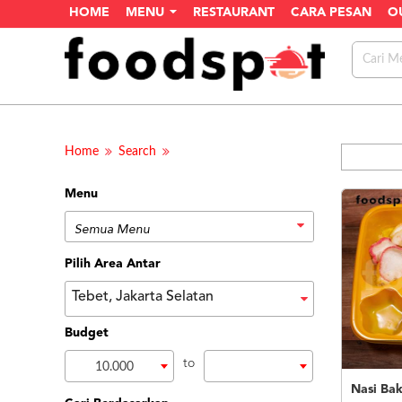
HOME
MENU
RESTAURANT
CARA PESAN
O
Home
Search
Menu
Pilih Area Antar
Tebet, Jakarta Selatan
Budget
to
10.000
Nasi Ba