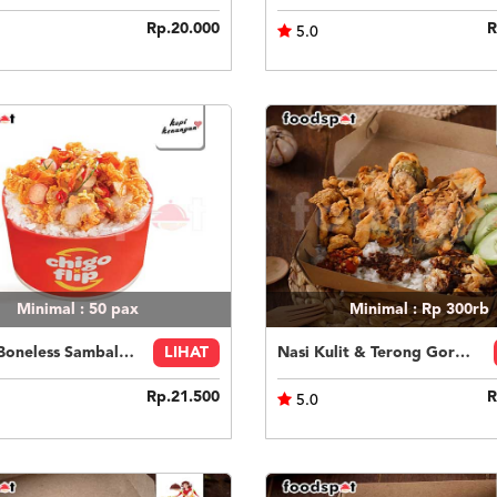
Rp.20.000
R
5.0
Minimal : 50
pax
Minimal : Rp 300rb
ChiMat Boneless Sambal Matah
LIHAT
Nasi Kulit & Terong Goreng
Rp.21.500
R
5.0