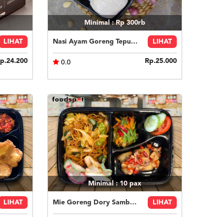
Minimal : Rp 300rb
LIHAT
Nasi Ayam Goreng Tepung Wijen - Bento Box
LIHAT
p.24.200
Rp.25.000
0.0
Minimal : 10
pax
LIHAT
Mie Goreng Dory Sambal Matah
LIHAT