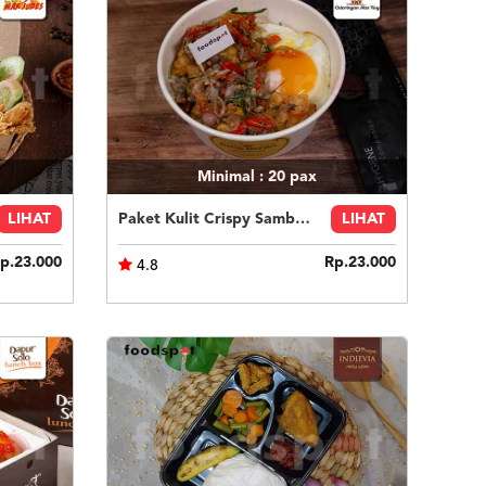
Minimal : 20
pax
LIHAT
Paket Kulit Crispy Sambal Matah
LIHAT
p.23.000
Rp.23.000
4.8