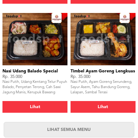
Nasi Udang Balado Special
Timbel Ayam Goreng Lengkuas
Rp. 35.000
Rp. 35.000
Nasi Putih, Udang Kentang Telur Puyuh
Nasi Putih, Ayam Goreng Serundeng,
Balado, Penyetan Terong, Cah Sawi
Sayur Asem, Tahu Bandung Goreng,
Jagung Manis, Kerupuk Bawang
Lalapan, Sambal Terasi
Lihat
Lihat
LIHAT SEMUA MENU