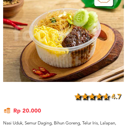
US
CATERERS
BLOG
TERMS
&
CONDITIONS
CALL
CENTER
021
5091
3494
LOGIN
DAFTAR
4.7
Rp 20.000
Nasi Uduk, Semur Daging, Bihun Goreng, Telur Iris, Lalapan,