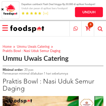
HOME
MENU
0
RESTAURANT
CARA
PESAN
Home
Ummu Uwais Catering
Praktis Bowl : Nasi Uduk Semur Daging
OUR
Ummu Uwais Catering
COMPANY
KATA
MEREKA
Minimal order:
20 pax
Pemesanan minimal dilakukan 1 hari sebelumnya
KATALOG
Praktis Bowl : Nasi Uduk Semur
LOYALTY
Daging
PROGRAM
FAQ
ABOUT