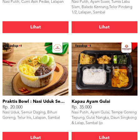
Nasi Putih, Cumi Asin Pedas, Lalapan
Nasi Putih, Ayam Suwir, Tumis Labu
Siam, Balado Kentang,Telor Pindang
1/2, Lalapan, Sambal
Lihat
Lihat
Praktis Bowl : Nasi Uduk Semur Daging
Kapau Ayam Gulai
Rp. 20.000
Rp. 35.000
Nasi Uduk, Semur Daging, Bihun
Nasi Putih, Ayam Gulai, Tempe Goreng
Goreng, Telur Iris, Lalapan, Sambal
Tepung, Gulai Nangka, Daun Singkong
& Lalap, Sambal Ijo
Lihat
Lihat