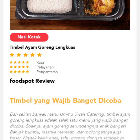
Nasi Kotak
Timbel Ayam Goreng Lengkuas
Rasa
Pelayanan
Pengantaran
foodspot Review
Timbel yang Wajib Banget Dicoba
Dari sekian banyak menu Ummu Uwais Catering, timbel ayam
goreng lengkuas adalah salah satu menu yang wajib banget
dicoba. Soalnya, ayam goreng serundengnya enak banget!
Banyak bumbu, rasanya meresap, dan potongannya juga
besar. Nggak kalah enak, tahu goreng dengan sambalnya