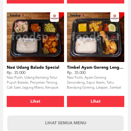
Nasi Udang Balado Special
Timbel Ayam Goreng Lengkuas
Rp. 35.000
Rp. 35.000
Nasi Putih, Udang Kentang Telur
Nasi Putih, Ayam Goreng
Puyuh Balado, Penyetan Terong,
Serundeng, Sayur Asem, Tahu
Cah Sawi Jagung Manis, Kerupuk
Bandung Goreng, Lalapan, Sambal
Bawang
Terasi
Lihat
Lihat
LIHAT SEMUA MENU