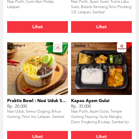
Nasi Putih, Cumi Asin Pedas,
Nasi Putih, Ayam Suwir, Tumis Labu
Lalapan
Siam, Balado Kentang,Telor Pindang
1/2, Lalapan, Sambal
Lihat
Lihat
Praktis Bowl : Nasi Uduk Semur Daging
Kapau Ayam Gulai
Rp. 20.000
Rp. 35.000
Nasi Uduk, Semur Daging, Bihun
Nasi Putih, Ayam Gulai, Tempe
Goreng, Telur Iris, Lalapan, Sambal
Goreng Tepung, Gulai Nangka,
Daun Singkong & Lalap, Sambal Ijo
Lihat
Lihat