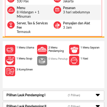
US
100 Pax
Jakarta
Menu
Pesanan
CATERERS
8 Hidangan + 1
3 hari sebelumnya
BLOG
Minuman
TERMS
Server, Tax & Services
Penyajian dan Alat
&
Fee
3 Jam
CONDITIONS
Termasuk
CALL
CENTER
021
1 Menu Utama
2 Menu
1 Menu Sayuran
5091
Pendamping
3494
1 Menu Soup
1 Nasi
0 Menu Penutup
LOGIN
DAFTAR
3 Komplimen
Pilihan Lauk Pendamping I
(1 Pilihan)
Pilihan Lauk Pendamping II
(1 Pilihan)