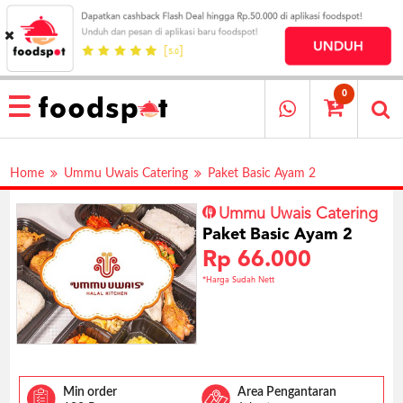
HOME
MENU
0
RESTAURANT
CARA
Home
Ummu Uwais Catering
Paket Basic Ayam 2
PESAN
OUR
Ummu Uwais Catering
COMPANY
Paket Basic Ayam 2
KATA
Rp 66.000
MEREKA
*Harga Sudah Nett
KATALOG
LOYALTY
PROGRAM
FAQ
Min order
Area Pengantaran
ABOUT