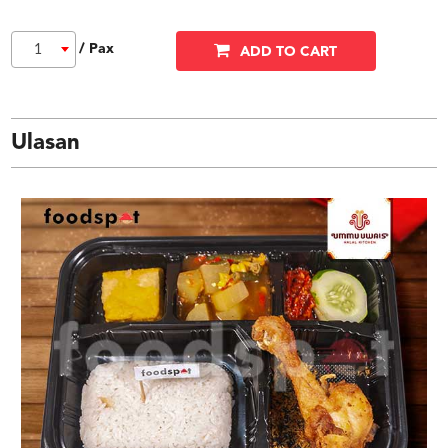
/ Pax
1
ADD TO CART
Ulasan