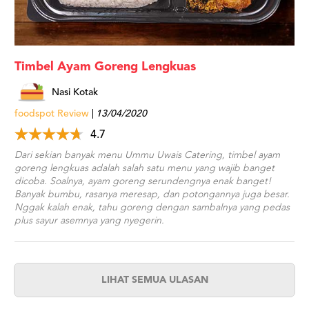
Timbel Ayam Goreng Lengkuas
Nasi Kotak
foodspot Review
13/04/2020
4.7
Dari sekian banyak menu Ummu Uwais Catering, timbel ayam
goreng lengkuas adalah salah satu menu yang wajib banget
dicoba. Soalnya, ayam goreng serundengnya enak banget!
Banyak bumbu, rasanya meresap, dan potongannya juga besar.
Nggak kalah enak, tahu goreng dengan sambalnya yang pedas
plus sayur asemnya yang nyegerin.
LIHAT SEMUA ULASAN