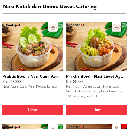
Nasi Kotak dari Ummu Uwais Catering
Praktis Bowl : Nasi Cumi Asin
Praktis Bowl : Nasi Liwet Ayam Suwir
Rp. 20.000
Rp. 20.000
Nasi Putih, Cumi Asin Pedas, Lalapan
Nasi Putih, Ayam Suwir, Tumis Labu
Siam, Balado Kentang,Telor Pindang
1/2, Lalapan, Sambal
Lihat
Lihat