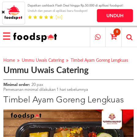
HOME
MENU
0
RESTAURANT
CARA
PESAN
Home
Ummu Uwais Catering
Timbel Ayam Goreng Lengkuas
Ummu Uwais Catering
OUR
COMPANY
KATA
Minimal order:
20 pax
MEREKA
Pemesanan minimal dilakukan 1 hari sebelumnya
KATALOG
Timbel Ayam Goreng Lengkuas
LOYALTY
PROGRAM
FAQ
ABOUT