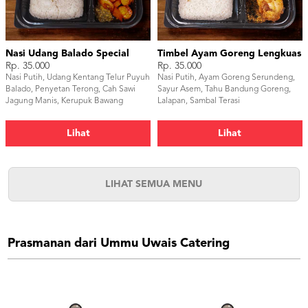
Nasi Udang Balado Special
Timbel Ayam Goreng Lengkuas
Rp. 35.000
Rp. 35.000
Nasi Putih, Udang Kentang Telur Puyuh
Nasi Putih, Ayam Goreng Serundeng,
Balado, Penyetan Terong, Cah Sawi
Sayur Asem, Tahu Bandung Goreng,
Jagung Manis, Kerupuk Bawang
Lalapan, Sambal Terasi
Lihat
Lihat
LIHAT SEMUA MENU
Prasmanan dari Ummu Uwais Catering