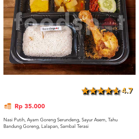
US
CATERERS
BLOG
TERMS
&
CONDITIONS
CALL
CENTER
021
5091
3494
LOGIN
DAFTAR
4.7
Rp 35.000
Nasi Putih, Ayam Goreng Serundeng, Sayur Asem, Tahu
Bandung Goreng, Lalapan, Sambal Terasi