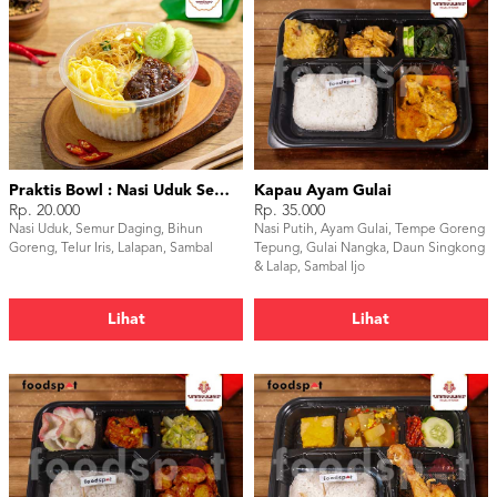
Praktis Bowl : Nasi Uduk Semur Daging
Kapau Ayam Gulai
Rp. 20.000
Rp. 35.000
Nasi Uduk, Semur Daging, Bihun
Nasi Putih, Ayam Gulai, Tempe Goreng
Goreng, Telur Iris, Lalapan, Sambal
Tepung, Gulai Nangka, Daun Singkong
& Lalap, Sambal Ijo
Lihat
Lihat