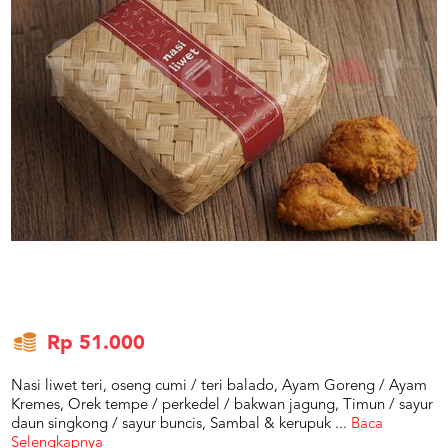
US
CATERERS
BLOG
TERMS
&
CONDITIONS
CALL
CENTER
021
5091
3494
LOGIN
DAFTAR
Rp 51.000
Nasi liwet teri, oseng cumi / teri balado, Ayam Goreng / Ayam
Kremes, Orek tempe / perkedel / bakwan jagung, Timun / sayur
daun singkong / sayur buncis, Sambal & kerupuk
...
Baca
Selengkapnya