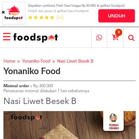
HOME
MENU
0
RESTAURANT
CARA
PESAN
Home
Yonaniko Food
Nasi Liwet Besek B
Yonaniko Food
OUR
COMPANY
KATA
Minimal order :
Rp.300.000
MEREKA
Pemesanan minimal dilakukan 1 hari sebelumnya
KATALOG
Nasi Liwet Besek B
LOYALTY
PROGRAM
FAQ
ABOUT