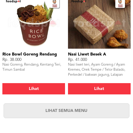
Rice Bowl Goreng Rendang
Nasi Liwet Besek A
Rp. 38.000
Rp. 41.000
Nasi Goreng, Rendang, Kentang Teri,
Nasi liwet teri, Ayam Goreng / Ayam
Timun Sambal
Kremes, Orek Tempe / Telor Balado,
Perkedel / bakwan jagung, Lalapan
Timun / sayur daun singkong / sayur
buncis, Sambal & kerupuk
Lihat
Lihat
LIHAT SEMUA MENU