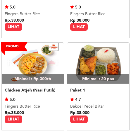
US
5.0
5.0
CATERERS
Fingers Butter Rice
Fingers Butter Rice
BLOG
Rp.38.000
Rp.38.000
LIHAT
LIHAT
TERMS
&
CONDITIONS
CALL
CENTER
021
5091
3494
LOGIN
DAFTAR
Minimal : Rp 300rb
Minimal : 20
pax
Chicken Atjeh (Nasi Putih)
Paket 1
5.0
4.7
Fingers Butter Rice
Bakoel Pecel Blitar
Rp.38.000
Rp.38.000
LIHAT
LIHAT