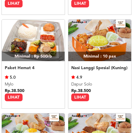
LIHAT
LIHAT
Minimal : Rp 500rb
Minimal : 10
pax
Paket Hemat 4
Nasi Langgi Spesial (Kuning)
5.0
4.9
Mylo
Dapur Solo
Rp.38.500
Rp.38.500
LIHAT
LIHAT