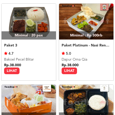
Minimal : 20
pax
Minimal : Rp 300rb
Paket 3
Paket Platinum - Nasi Rendang
4.7
5.0
Bakoel Pecel Blitar
Dapur Oma Qia
Rp.38.000
Rp.38.000
LIHAT
LIHAT