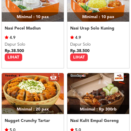
Minimal : 10
pax
Minimal : 10
pax
Nasi Pecel Madiun
Nasi Urap Solo Kuning
4.9
4.9
Dapur Solo
Dapur Solo
Rp.38.500
Rp.38.500
LIHAT
LIHAT
Minimal : 20
pax
Minimal : Rp 300rb
Nugget Crunchy Tartar
Nasi Kulit Empal Goreng
5.0
5.0