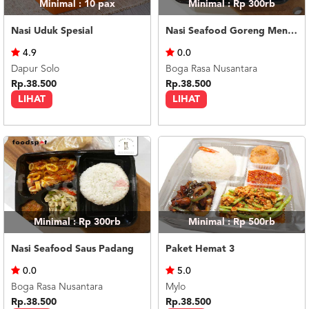
Minimal : 10
pax
Minimal : Rp 300rb
Nasi Uduk Spesial
Nasi Seafood Goreng Mentega
4.9
0.0
Dapur Solo
Boga Rasa Nusantara
Rp.38.500
Rp.38.500
LIHAT
LIHAT
Minimal : Rp 300rb
Minimal : Rp 500rb
Nasi Seafood Saus Padang
Paket Hemat 3
0.0
5.0
Boga Rasa Nusantara
Mylo
Rp.38.500
Rp.38.500