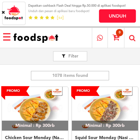
HOME
MENU
0
RESTAURANT
Filter
CARA
PESAN
OUR
COMPANY
1078 items found
KATA
MEREKA
KATALOG
LOYALTY
PROGRAM
Minimal : Rp 300rb
Minimal : Rp 300rb
FAQ
ABOUT
Chicken Sour Monday (Nasi Putih)
Squid Sour Monday (Nasi Putih)