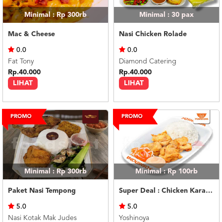
Minimal : Rp 300rb
Minimal : 30
pax
Mac & Cheese
Nasi Chicken Rolade
0.0
0.0
Fat Tony
Diamond Catering
Rp.40.000
Rp.40.000
LIHAT
LIHAT
Minimal : Rp 300rb
Minimal : Rp 100rb
Paket Nasi Tempong
Super Deal : Chicken Karaage (4 pcs)
5.0
5.0
Nasi Kotak Mak Judes
Yoshinoya