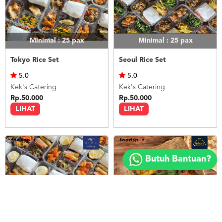
Minimal : 25
pax
Minimal : 25
pax
Tokyo Rice Set
Seoul Rice Set
5.0
5.0
Kek's Catering
Kek's Catering
Rp.50.000
Rp.50.000
LIHAT
LIHAT
Copyright
©
Butuh Bantuan?
2018
FOODSPOT.CO.ID
Minimal : 25
pax
Minimal : 20
pax
Bangkok Rice Set
Nasi Ayam Betutu Bali