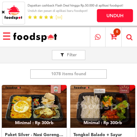
HOME
MENU
0
RESTAURANT
Filter
CARA
PESAN
OUR
COMPANY
1078 items found
KATA
MEREKA
KATALOG
LOYALTY
PROGRAM
Minimal : Rp 300rb
Minimal : Rp 300rb
FAQ
ABOUT
Paket Silver - Nasi Goreng Nanas Geprek Mozza
Tongkol Balado + Sayur