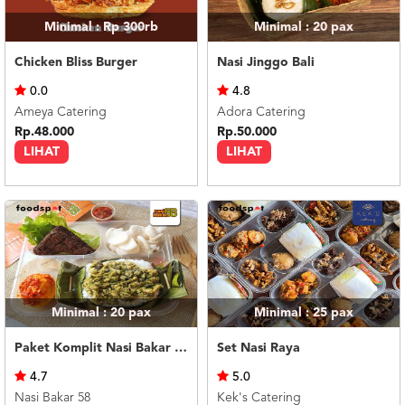
Minimal : Rp 300rb
Minimal : 20
pax
Chicken Bliss Burger
Nasi Jinggo Bali
0.0
4.8
Ameya Catering
Adora Catering
Rp.48.000
Rp.50.000
LIHAT
LIHAT
Minimal : 20
pax
Minimal : 25
pax
Paket Komplit Nasi Bakar Ayam Cabe Ijo
Set Nasi Raya
4.7
5.0
Nasi Bakar 58
Kek's Catering