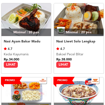
Minimal : 20
pax
Minimal : 20
pax
Nasi Ayam Bakar Madu
Nasi Liwet Solo Lengkap
4.7
4.7
Kedai Kayumanis
Bakoel Pecel Blitar
Rp.34.000
Rp.38.000
LIHAT
LIHAT