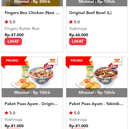
Minimal : Rp 300rb
Minimal : Rp 100rb
Fingers Box Chicken (Nasi Putih) Silky Pudding
Original Beef Bowl (L)
5.0
5.0
Fingers Butter Rice
Yoshinoya
Rp.47.000
Rp.66.000
LIHAT
LIHAT
Minimal : Rp 100rb
Minimal : Rp 100rb
Paket Puas Ayam - Original Beef Paket Puas (R)
Paket Puas Ayam - Yakiniku Beef Paket Puas (R)
5.0
5.0
Yoshinoya
Yoshinoya
Rp.81.000
Rp.81.000