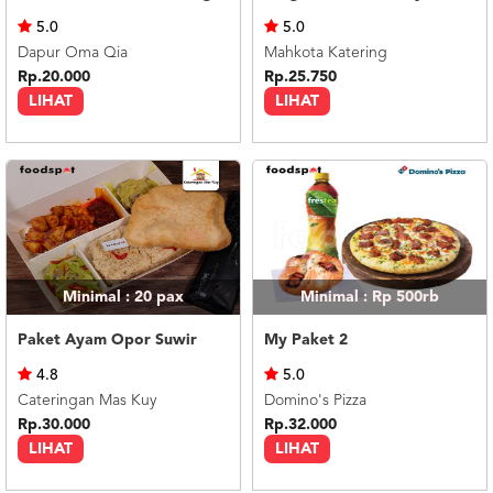
US
5.0
5.0
CATERERS
Dapur Oma Qia
Mahkota Katering
BLOG
Rp.20.000
Rp.25.750
LIHAT
LIHAT
TERMS
&
CONDITIONS
CALL
CENTER
021
5091
3494
LOGIN
DAFTAR
Minimal : 20
pax
Minimal : Rp 500rb
Paket Ayam Opor Suwir
My Paket 2
4.8
5.0
Cateringan Mas Kuy
Domino's Pizza
Rp.30.000
Rp.32.000
LIHAT
LIHAT