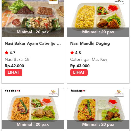
Minimal : 20
pax
Minimal : 20
pax
Nasi Bakar Ayam Cabe Ijo + Tahu Tempe
Nasi Mandhi Daging
4.7
4.8
Nasi Bakar 58
Cateringan Mas Kuy
Rp.42.000
Rp.43.000
LIHAT
LIHAT
Minimal : 20
pax
Minimal : 20
pax