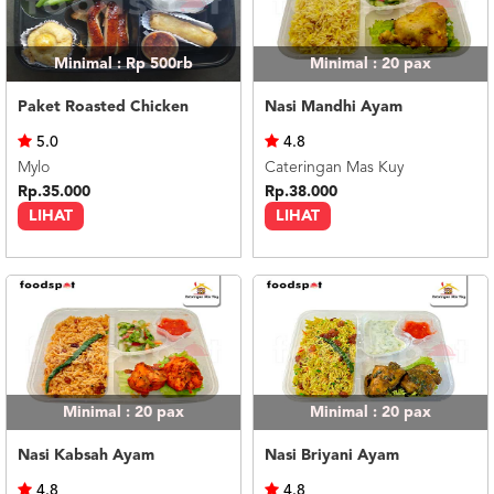
Minimal : Rp 500rb
Minimal : 20
pax
Paket Roasted Chicken
Nasi Mandhi Ayam
5.0
4.8
Mylo
Cateringan Mas Kuy
Rp.35.000
Rp.38.000
LIHAT
LIHAT
Minimal : 20
pax
Minimal : 20
pax
Nasi Kabsah Ayam
Nasi Briyani Ayam
4.8
4.8