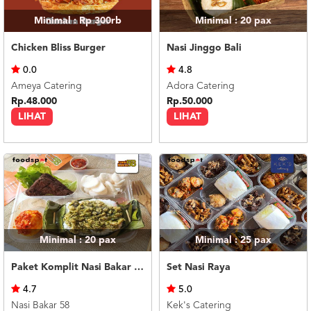
Minimal : Rp 300rb
Minimal : 20
pax
Chicken Bliss Burger
Nasi Jinggo Bali
0.0
4.8
Ameya Catering
Adora Catering
Rp.48.000
Rp.50.000
LIHAT
LIHAT
Minimal : 20
pax
Minimal : 25
pax
Paket Komplit Nasi Bakar Ayam Cabe Ijo
Set Nasi Raya
4.7
5.0
Nasi Bakar 58
Kek's Catering