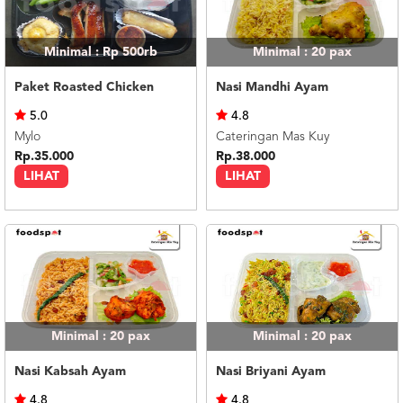
Minimal : Rp 500rb
Minimal : 20
pax
Paket Roasted Chicken
Nasi Mandhi Ayam
5.0
4.8
Mylo
Cateringan Mas Kuy
Rp.35.000
Rp.38.000
LIHAT
LIHAT
Minimal : 20
pax
Minimal : 20
pax
Nasi Kabsah Ayam
Nasi Briyani Ayam
4.8
4.8