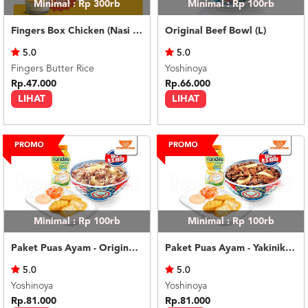
Minimal : Rp 300rb
Minimal : Rp 100rb
Fingers Box Chicken (Nasi Putih) Silky Pudding
Original Beef Bowl (L)
5.0
5.0
Fingers Butter Rice
Yoshinoya
Rp.47.000
Rp.66.000
LIHAT
LIHAT
Minimal : Rp 100rb
Minimal : Rp 100rb
Paket Puas Ayam - Original Beef Paket Puas (R)
Paket Puas Ayam - Yakiniku Beef Paket Puas (R)
5.0
5.0
Yoshinoya
Yoshinoya
Rp.81.000
Rp.81.000