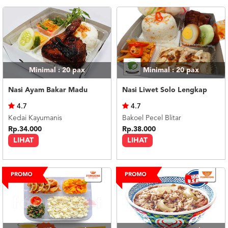
Minimal : 20
pax
Minimal : 20
pax
Nasi Ayam Bakar Madu
Nasi Liwet Solo Lengkap
4.7
4.7
Kedai Kayumanis
Bakoel Pecel Blitar
Rp.34.000
Rp.38.000
LIHAT
LIHAT