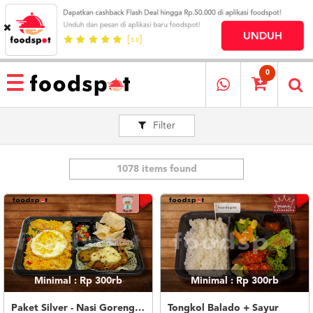
HOME
MENU
0
RESTAURANT
Filter
CARA
PESAN
OUR
COMPANY
1078 items found
KATA
MEREKA
KATALOG
LOYALTY
PROGRAM
Minimal : Rp 300rb
Minimal : Rp 300rb
FAQ
ABOUT
Paket Silver - Nasi Goreng Nanas Geprek Mozza
Tongkol Balado + Sayur