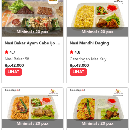
Minimal : 20
pax
Minimal : 20
pax
Nasi Bakar Ayam Cabe Ijo + Tahu Tempe
Nasi Mandhi Daging
4.7
4.8
Nasi Bakar 58
Cateringan Mas Kuy
Rp.42.000
Rp.43.000
LIHAT
LIHAT
Minimal : 20
pax
Minimal : 20
pax