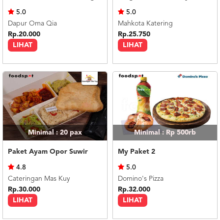
US
5.0
5.0
CATERERS
Dapur Oma Qia
Mahkota Katering
BLOG
Rp.20.000
Rp.25.750
LIHAT
LIHAT
TERMS
&
CONDITIONS
CALL
CENTER
021
5091
3494
LOGIN
DAFTAR
Minimal : 20
pax
Minimal : Rp 500rb
Paket Ayam Opor Suwir
My Paket 2
4.8
5.0
Cateringan Mas Kuy
Domino's Pizza
Rp.30.000
Rp.32.000
LIHAT
LIHAT