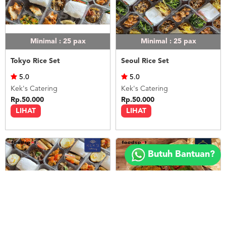
Minimal : 25
pax
Minimal : 25
pax
Tokyo Rice Set
Seoul Rice Set
5.0
5.0
Kek's Catering
Kek's Catering
Rp.50.000
Rp.50.000
LIHAT
LIHAT
Copyright
©
Butuh Bantuan?
2018
FOODSPOT.CO.ID
Minimal : 25
pax
Minimal : 20
pax
Bangkok Rice Set
Nasi Ayam Betutu Bali