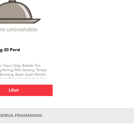
g 20 Porsi
, Sayur Urap, Balado Teri
g Kering, Mie Goreng, Tempe
 Kentang, Ayam Suwir Merah/
yam Bakar, Sambal, Ikan Asin,
erupuk</p>
Lihat
 SEMUA PRASMANAN