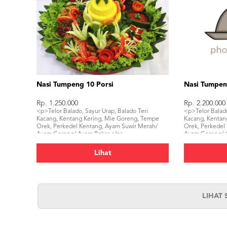
Nasi Tumpeng 10 Porsi
Nasi Tumpen
Rp. 1.250.000
Rp. 2.200.000
<p>Telor Balado, Sayur Urap, Balado Teri
<p>Telor Balado
Kacang, Kentang Kering, Mie Goreng, Tempe
Kacang, Kentan
Orek, Perkedel Kentang, Ayam Suwir Merah/
Orek, Perkedel
Ayam Goreng/ Ayam Bakar,</p>
Ayam Goreng/ A
Tahu Bacem, K
Lihat
LIHAT