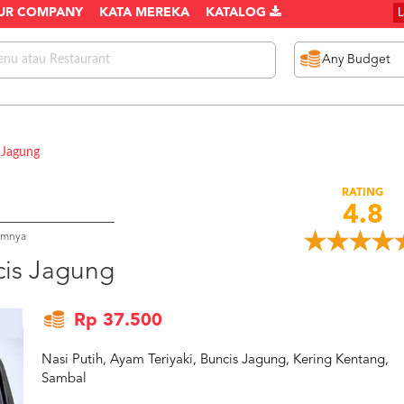
UR COMPANY
KATA MEREKA
KATALOG
 Jagung
RATING
4.8
umnya
cis Jagung
Rp 37.500
Nasi Putih, Ayam Teriyaki, Buncis Jagung, Kering Kentang,
Sambal