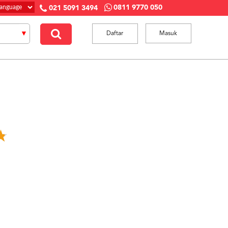
0811 9770 050
021 5091 3494
Daftar
Masuk