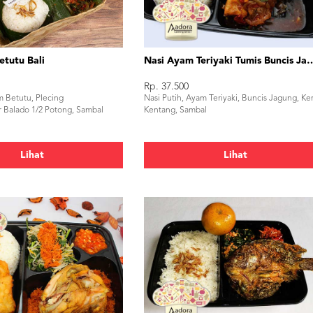
etutu Bali
Nasi Ayam Teriyaki Tumi
Rp. 37.500
m Betutu, Plecing
Nasi Putih, Ayam Teriyaki, Buncis Jagung, Ke
r Balado 1/2 Potong, Sambal
Kentang, Sambal
Lihat
Lihat