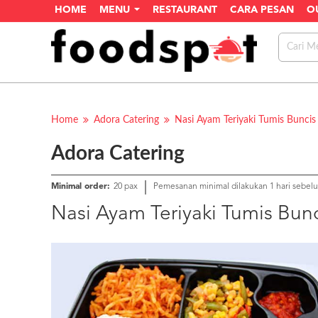
HOME
MENU
RESTAURANT
CARA PESAN
O
Home
Adora Catering
Nasi Ayam Teriyaki Tumis Buncis
Adora Catering
Minimal order:
20 pax
Pemesanan minimal dilakukan 1 hari sebel
Nasi Ayam Teriyaki Tumis Bun