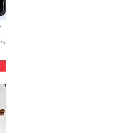
s Buncis Jagung
ring