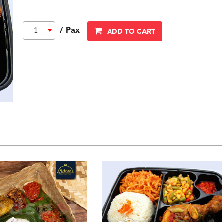
/ Pax
1
ADD TO CART