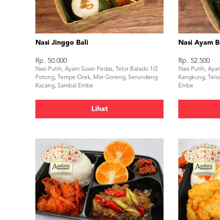
Nasi Jinggo Bali
Nasi Ayam B
Rp. 50.000
Rp. 52.500
Nasi Putih, Ayam Suwir Pedas, Telor Balado 1/2
Nasi Putih, Aya
Potong, Tempe Orek, Mie Goreng, Serundeng
Kangkung, Telo
Kacang, Sambal Embe
Embe
Lihat