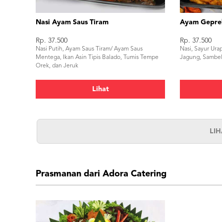
Nasi Ayam Saus Tiram
Ayam Gepre
Rp. 37.500
Rp. 37.500
Nasi Putih, Ayam Saus Tiram/ Ayam Saus
Nasi, Sayur Ura
Mentega, Ikan Asin Tipis Balado, Tumis Tempe
Jagung, Sambel
Orek, dan Jeruk
Lihat
LI
Prasmanan dari Adora Catering