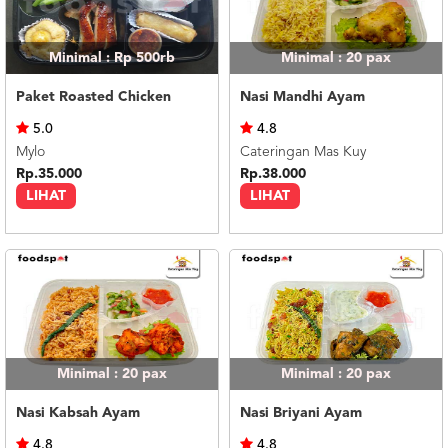
Minimal : Rp 500rb
Minimal : 20
pax
Paket Roasted Chicken
Nasi Mandhi Ayam
5.0
4.8
Mylo
Cateringan Mas Kuy
Rp.35.000
Rp.38.000
LIHAT
LIHAT
Minimal : 20
pax
Minimal : 20
pax
Nasi Kabsah Ayam
Nasi Briyani Ayam
4.8
4.8