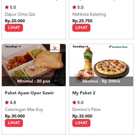
US
5.0
5.0
CATERERS
Dapur Oma Qia
Mahkota Katering
BLOG
Rp.20.000
Rp.25.750
LIHAT
LIHAT
TERMS
&
CONDITIONS
CALL
CENTER
021
5091
3494
LOGIN
DAFTAR
Minimal : 20
pax
Minimal : Rp 500rb
Paket Ayam Opor Suwir
My Paket 2
4.8
5.0
Cateringan Mas Kuy
Domino's Pizza
Rp.30.000
Rp.32.000
LIHAT
LIHAT