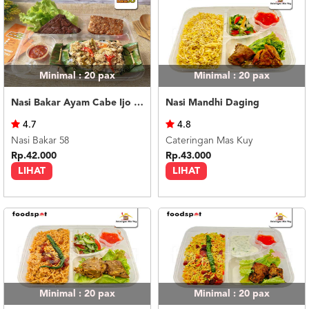
Minimal : 20
pax
Minimal : 20
pax
Nasi Bakar Ayam Cabe Ijo + Tahu Tempe
Nasi Mandhi Daging
4.7
4.8
Nasi Bakar 58
Cateringan Mas Kuy
Rp.42.000
Rp.43.000
LIHAT
LIHAT
Minimal : 20
pax
Minimal : 20
pax