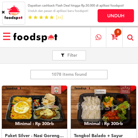
HOME
MENU
0
RESTAURANT
Filter
CARA
PESAN
OUR
COMPANY
1078 items found
KATA
MEREKA
KATALOG
LOYALTY
PROGRAM
Minimal : Rp 300rb
Minimal : Rp 300rb
FAQ
ABOUT
Paket Silver - Nasi Goreng Nanas Geprek Mozza
Tongkol Balado + Sayur