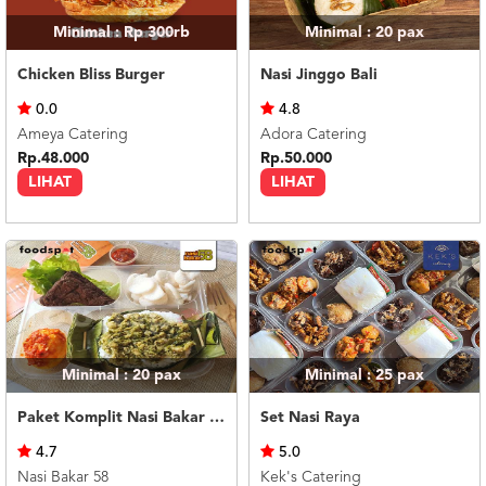
Minimal : Rp 300rb
Minimal : 20
pax
Chicken Bliss Burger
Nasi Jinggo Bali
0.0
4.8
Ameya Catering
Adora Catering
Rp.48.000
Rp.50.000
LIHAT
LIHAT
Minimal : 20
pax
Minimal : 25
pax
Paket Komplit Nasi Bakar Ayam Cabe Ijo
Set Nasi Raya
4.7
5.0
Nasi Bakar 58
Kek's Catering