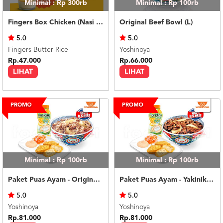
Minimal : Rp 300rb
Minimal : Rp 100rb
Fingers Box Chicken (Nasi Putih) Silky Pudding
Original Beef Bowl (L)
5.0
5.0
Fingers Butter Rice
Yoshinoya
Rp.47.000
Rp.66.000
LIHAT
LIHAT
Minimal : Rp 100rb
Minimal : Rp 100rb
Paket Puas Ayam - Original Beef Paket Puas (R)
Paket Puas Ayam - Yakiniku Beef Paket Puas (R)
5.0
5.0
Yoshinoya
Yoshinoya
Rp.81.000
Rp.81.000