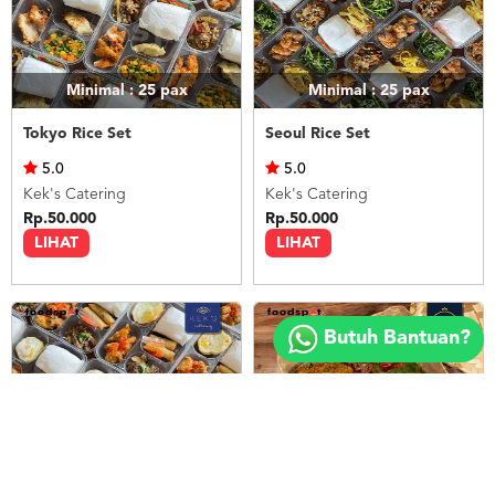
Minimal : 25
pax
Minimal : 25
pax
Tokyo Rice Set
Seoul Rice Set
5.0
5.0
Kek's Catering
Kek's Catering
Rp.50.000
Rp.50.000
LIHAT
LIHAT
Copyright
©
Butuh Bantuan?
2018
FOODSPOT.CO.ID
Minimal : 25
pax
Minimal : 20
pax
Bangkok Rice Set
Nasi Ayam Betutu Bali