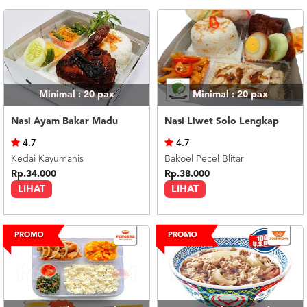
Minimal : 20
pax
Minimal : 20
pax
Nasi Ayam Bakar Madu
Nasi Liwet Solo Lengkap
4.7
4.7
Kedai Kayumanis
Bakoel Pecel Blitar
Rp.34.000
Rp.38.000
LIHAT
LIHAT