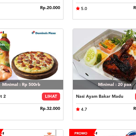
Rp.20.000
R
5.0
Minimal : Rp 500rb
Minimal : 20
pax
t 2
LIHAT
Nasi Ayam Bakar Madu
Rp.32.000
R
4.7