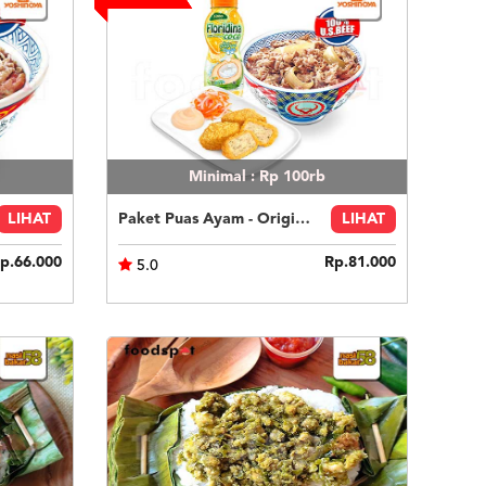
Minimal : Rp 100rb
LIHAT
Paket Puas Ayam - Original Beef Paket Puas (R)
LIHAT
p.66.000
Rp.81.000
5.0