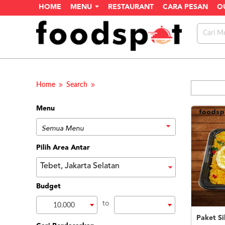
HOME
MENU
RESTAURANT
CARA PESAN
O
Home
Search
Menu
Pilih Area Antar
Tebet, Jakarta Selatan
Budget
to
10.000