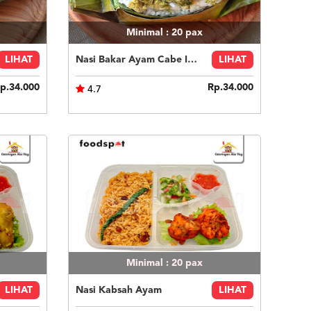
Minimal : 20
pax
LIHAT
Nasi Bakar Ayam Cabe Ijo + Kerupuk
LIHAT
p.34.000
Rp.34.000
4.7
Minimal : 20
pax
LIHAT
Nasi Kabsah Ayam
LIHAT