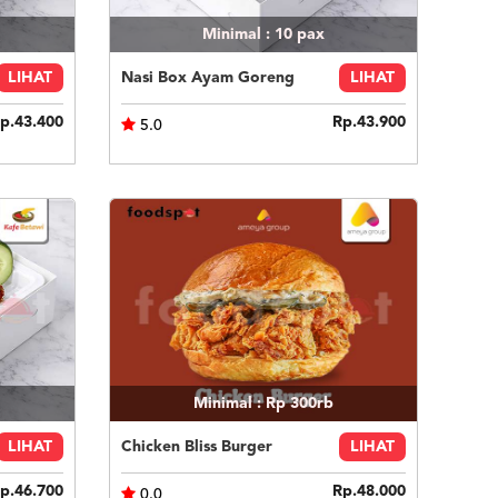
Minimal : 10
pax
LIHAT
Nasi Box Ayam Goreng
LIHAT
p.43.400
Rp.43.900
5.0
Minimal : Rp 300rb
LIHAT
Chicken Bliss Burger
LIHAT
p.46.700
Rp.48.000
0.0