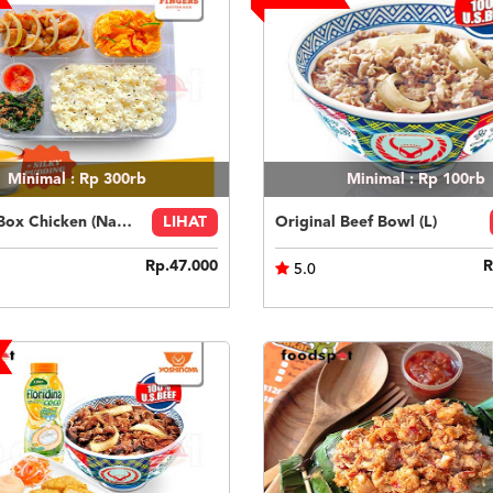
Minimal : Rp 300rb
Minimal : Rp 100rb
Fingers Box Chicken (Nasi Putih) Silky Pudding
LIHAT
Original Beef Bowl (L)
Rp.47.000
R
5.0