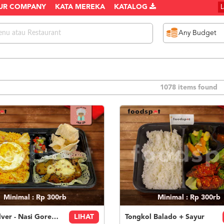
UR COMPANY
KATA MEREKA
KATALOG
1078 items found
Minimal : Rp 300rb
Minimal : Rp 300rb
Paket Silver - Nasi Goreng Nanas Geprek Mozza
LIHAT
Tongkol Balado + Sayur