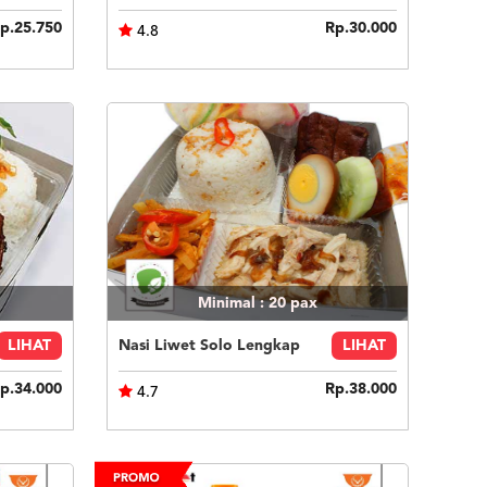
p.25.750
Rp.30.000
4.8
Minimal : 20
pax
LIHAT
Nasi Liwet Solo Lengkap
LIHAT
p.34.000
Rp.38.000
4.7