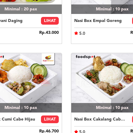
Minimal : 20
pax
Minimal : 10
pax
yani Daging
LIHAT
Nasi Box Empal Goreng
Rp.43.000
R
5.0
Minimal : 10
pax
Minimal : 10
pax
x Cumi Cabe Hijau
LIHAT
Nasi Box Cakalang Cabe Hijau
Rp.46.700
R
5.0