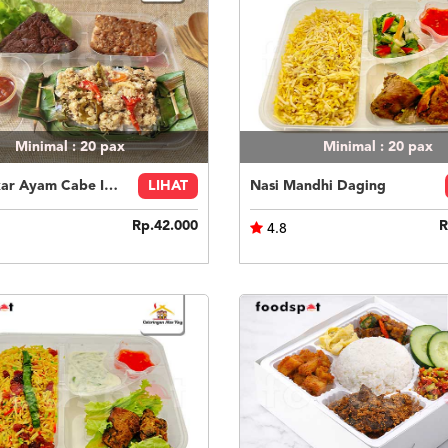
Minimal : 20
pax
Minimal : 20
pax
Nasi Bakar Ayam Cabe Ijo + Tahu Tempe
LIHAT
Nasi Mandhi Daging
Rp.42.000
R
4.8