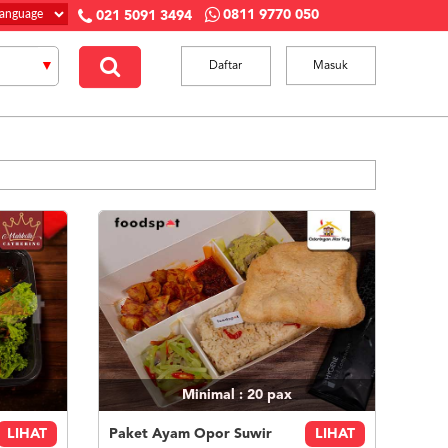
0811 9770 050
021 5091 3494
Daftar
Masuk
Minimal : 20
pax
LIHAT
Paket Ayam Opor Suwir
LIHAT