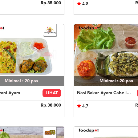
Rp.35.000
R
4.8
Minimal : 20
pax
Minimal : 20
pax
yani Ayam
LIHAT
Nasi Bakar Ayam Cabe Ijo + Telor Balado
Rp.38.000
R
4.7