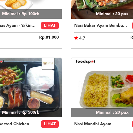
Minimal : Rp 100rb
Minimal : 20
pax
Paket Puas Ayam - Yakiniku Beef Paket Puas (R)
LIHAT
Nasi Bakar Ayam Bumbu Bali + Kerupuk
Rp.81.000
R
4.7
Minimal : Rp 500rb
Minimal : 20
pax
oasted Chicken
LIHAT
Nasi Mandhi Ayam