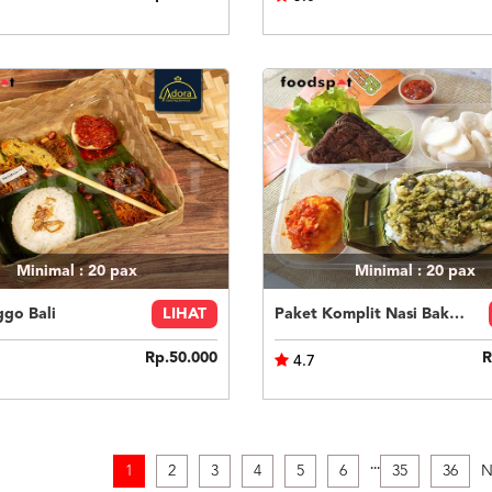
Minimal : 20
pax
Minimal : 20
pax
ggo Bali
LIHAT
Paket Komplit Nasi Bakar Ayam Cabe Ijo
Rp.50.000
R
4.7
.
.
.
1
2
3
4
5
6
35
36
N