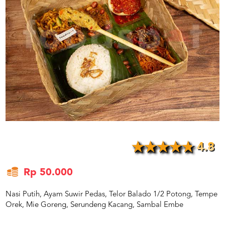
US
CATERERS
BLOG
TERMS
&
CONDITIONS
CALL
CENTER
021
5091
3494
LOGIN
DAFTAR
4.8
Rp 50.000
Nasi Putih, Ayam Suwir Pedas, Telor Balado 1/2 Potong, Tempe
Orek, Mie Goreng, Serundeng Kacang, Sambal Embe