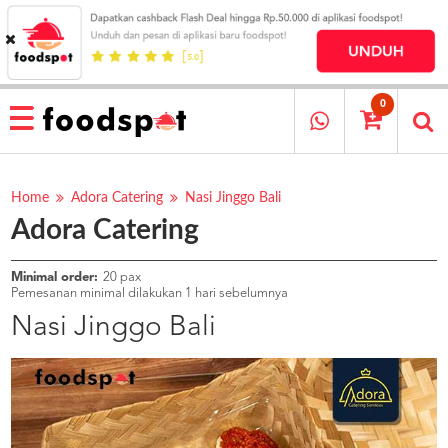
HOME
MENU
0
RESTAURANT
CARA
PESAN
Home
Adora Catering
Nasi Jinggo Bali
Adora Catering
OUR
COMPANY
KATA
Minimal order:
20 pax
MEREKA
Pemesanan minimal dilakukan 1 hari sebelumnya
KATALOG
Nasi Jinggo Bali
LOYALTY
PROGRAM
FAQ
ABOUT