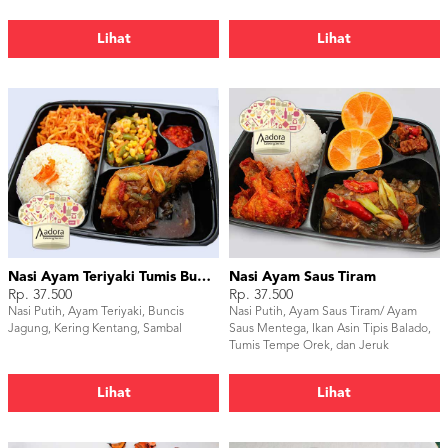
Embe
Lihat
Lihat
Nasi Ayam Teriyaki Tumis Buncis Jagung
Nasi Ayam Saus Tiram
Rp. 37.500
Rp. 37.500
Nasi Putih, Ayam Teriyaki, Buncis
Nasi Putih, Ayam Saus Tiram/ Ayam
Jagung, Kering Kentang, Sambal
Saus Mentega, Ikan Asin Tipis Balado,
Tumis Tempe Orek, dan Jeruk
Lihat
Lihat