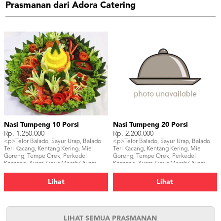
Prasmanan dari Adora Catering
Nasi Tumpeng 10 Porsi
Nasi Tumpeng 20 Porsi
Rp. 1.250.000
Rp. 2.200.000
<p>Telor Balado, Sayur Urap, Balado
<p>Telor Balado, Sayur Urap, Balado
Teri Kacang, Kentang Kering, Mie
Teri Kacang, Kentang Kering, Mie
Goreng, Tempe Orek, Perkedel
Goreng, Tempe Orek, Perkedel
Kentang, Ayam Suwir Merah/ Ayam
Kentang, Ayam Suwir Merah/ Ayam
Goreng/ Ayam Bakar,</p>
Goreng/ Ayam Bakar, Sambal, Ikan
Asin, Tahu Bacem, Kerupuk</p>
Lihat
Lihat
LIHAT SEMUA PRASMANAN