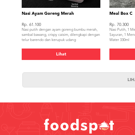
Nasi Ayam Goreng Merah
Meal Box C
Rp. 61.100
Rp. 70.300
Nasi putih dengan ayam goreng bumbu merah,
Nasi Putih, 1 
sambal bawang, crispy caisim, dilengkapi dengan
Sayuran, 1 Men
telur barendo dan kerupuk udang
Water 330ml
Lihat
LI