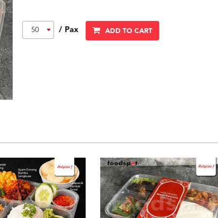
/ Pax
50
ADD TO CART