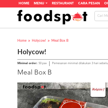
HOME
MENU
RESTAURANT
CARA PESAN
O
Home
Holycow!
Meal Box B
Holycow!
Minimal order:
50 pax
Pemesanan minimal dilakukan 3 hari sebel
Meal Box B