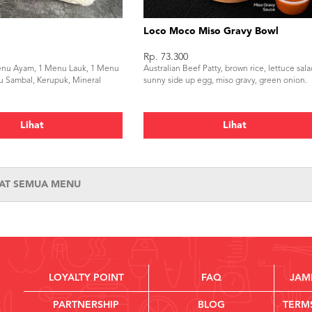
Loco Moco Miso Gravy Bowl
Rp. 73.300
Menu Ayam, 1 Menu Lauk, 1 Menu
Australian Beef Patty, brown rice, lettuce sala
u Sambal, Kerupuk, Mineral
sunny side up egg, miso gravy, green onion.
Lihat
Lihat
HAT SEMUA MENU
LOYALTY POINT
FAQ
JAM
PARTNERSHIP
BLOG
TERM