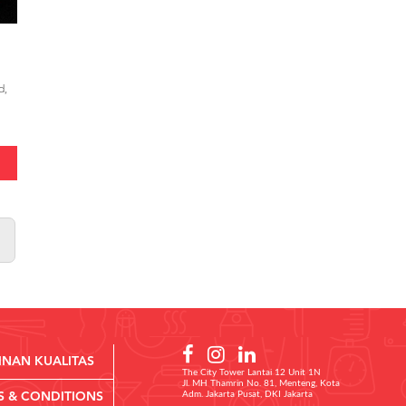
d,
INAN KUALITAS
The City Tower Lantai 12 Unit 1N
Jl. MH Thamrin No. 81, Menteng, Kota
Adm. Jakarta Pusat, DKI Jakarta
S & CONDITIONS