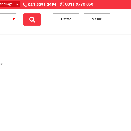
0811 9770 050
021 5091 3494
Daftar
Masuk
san