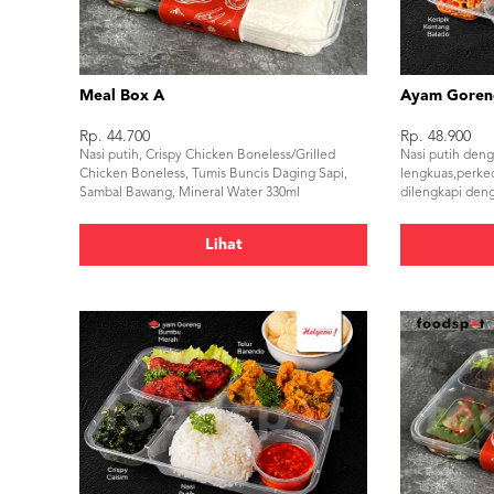
Meal Box A
Ayam Goren
Rp. 44.700
Rp. 48.900
Nasi putih, Crispy Chicken Boneless/Grilled
Nasi putih den
Chicken Boneless, Tumis Buncis Daging Sapi,
lengkuas,perke
Sambal Bawang, Mineral Water 330ml
dilengkapi deng
balado,lalapan 
udang.
Lihat