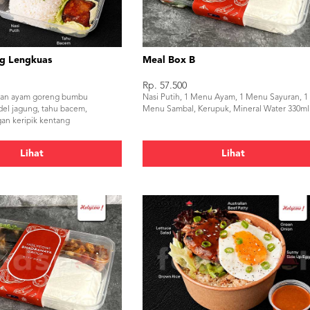
g Lengkuas
Meal Box B
Rp. 57.500
gan ayam goreng bumbu
Nasi Putih, 1 Menu Ayam, 1 Menu Sayuran, 1
del jagung, tahu bacem,
Menu Sambal, Kerupuk, Mineral Water 330ml
an keripik kentang
timun, sambal dan kerupuk
Lihat
Lihat