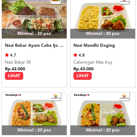
Minimal : 20
pax
Minimal : 20
pax
Nasi Bakar Ayam Cabe Ijo + Tahu Tempe
Nasi Mandhi Daging
4.7
4.8
Nasi Bakar 58
Cateringan Mas Kuy
Rp.42.000
Rp.43.000
LIHAT
LIHAT
Minimal : 20
pax
Minimal : 20
pax