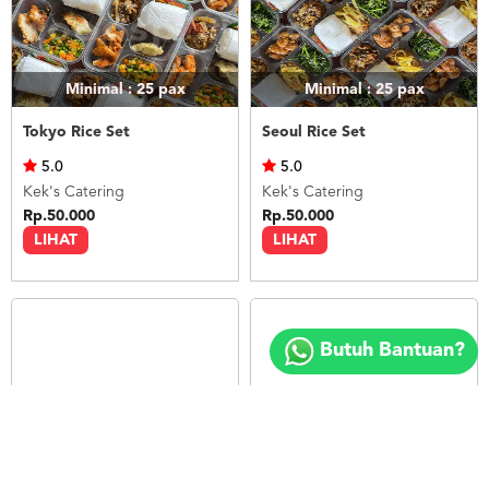
Minimal : 25
pax
Minimal : 25
pax
Tokyo Rice Set
Seoul Rice Set
5.0
5.0
Kek's Catering
Kek's Catering
Rp.50.000
Rp.50.000
LIHAT
LIHAT
Copyright
©
Butuh Bantuan?
2018
FOODSPOT.CO.ID
Minimal : 25
pax
Minimal : 20
pax
Bangkok Rice Set
Nasi Ayam Betutu Bali