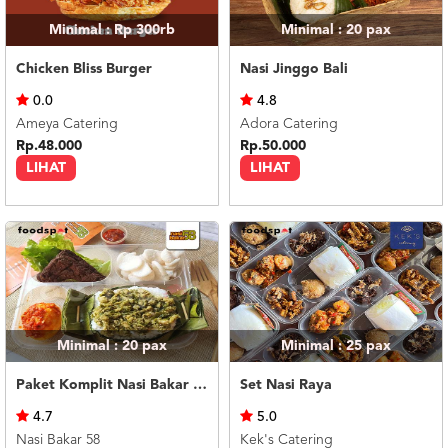
Minimal : Rp 300rb
Minimal : 20
pax
Chicken Bliss Burger
Nasi Jinggo Bali
0.0
4.8
Ameya Catering
Adora Catering
Rp.48.000
Rp.50.000
LIHAT
LIHAT
Minimal : 20
pax
Minimal : 25
pax
Paket Komplit Nasi Bakar Ayam Cabe Ijo
Set Nasi Raya
4.7
5.0
Nasi Bakar 58
Kek's Catering