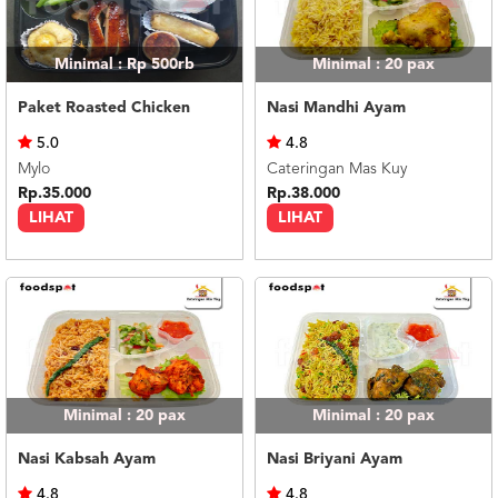
Minimal : Rp 500rb
Minimal : 20
pax
Paket Roasted Chicken
Nasi Mandhi Ayam
5.0
4.8
Mylo
Cateringan Mas Kuy
Rp.35.000
Rp.38.000
LIHAT
LIHAT
Minimal : 20
pax
Minimal : 20
pax
Nasi Kabsah Ayam
Nasi Briyani Ayam
4.8
4.8