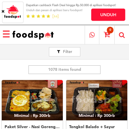
HOME
MENU
0
RESTAURANT
Filter
CARA
PESAN
OUR
COMPANY
1078 items found
KATA
MEREKA
KATALOG
LOYALTY
PROGRAM
Minimal : Rp 300rb
Minimal : Rp 300rb
FAQ
ABOUT
Paket Silver - Nasi Goreng Nanas Geprek Mozza
Tongkol Balado + Sayur