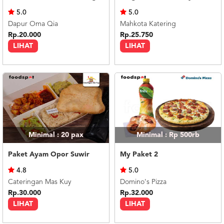
US
5.0
5.0
CATERERS
Dapur Oma Qia
Mahkota Katering
BLOG
Rp.20.000
Rp.25.750
LIHAT
LIHAT
TERMS
&
CONDITIONS
CALL
CENTER
021
5091
3494
LOGIN
DAFTAR
Minimal : 20
pax
Minimal : Rp 500rb
Paket Ayam Opor Suwir
My Paket 2
4.8
5.0
Cateringan Mas Kuy
Domino's Pizza
Rp.30.000
Rp.32.000
LIHAT
LIHAT