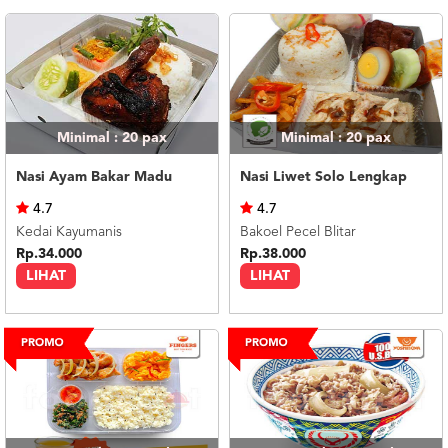
Minimal : 20
pax
Minimal : 20
pax
Nasi Ayam Bakar Madu
Nasi Liwet Solo Lengkap
4.7
4.7
Kedai Kayumanis
Bakoel Pecel Blitar
Rp.34.000
Rp.38.000
LIHAT
LIHAT