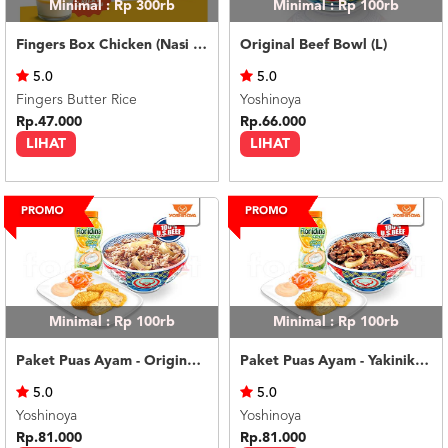
Minimal : Rp 300rb
Minimal : Rp 100rb
Fingers Box Chicken (Nasi Putih) Silky Pudding
Original Beef Bowl (L)
5.0
5.0
Fingers Butter Rice
Yoshinoya
Rp.47.000
Rp.66.000
LIHAT
LIHAT
Minimal : Rp 100rb
Minimal : Rp 100rb
Paket Puas Ayam - Original Beef Paket Puas (R)
Paket Puas Ayam - Yakiniku Beef Paket Puas (R)
5.0
5.0
Yoshinoya
Yoshinoya
Rp.81.000
Rp.81.000