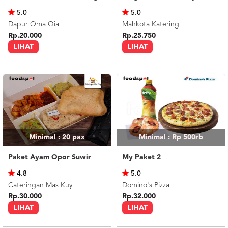
US
5.0
5.0
CATERERS
Dapur Oma Qia
Mahkota Katering
BLOG
Rp.20.000
Rp.25.750
LIHAT
LIHAT
TERMS
&
CONDITIONS
CALL
CENTER
021
5091
3494
LOGIN
DAFTAR
Minimal : 20
pax
Minimal : Rp 500rb
Paket Ayam Opor Suwir
My Paket 2
4.8
5.0
Cateringan Mas Kuy
Domino's Pizza
Rp.30.000
Rp.32.000
LIHAT
LIHAT