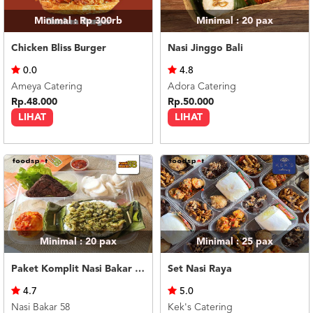
Minimal : Rp 300rb
Minimal : 20
pax
Chicken Bliss Burger
Nasi Jinggo Bali
0.0
4.8
Ameya Catering
Adora Catering
Rp.48.000
Rp.50.000
LIHAT
LIHAT
Minimal : 20
pax
Minimal : 25
pax
Paket Komplit Nasi Bakar Ayam Cabe Ijo
Set Nasi Raya
4.7
5.0
Nasi Bakar 58
Kek's Catering