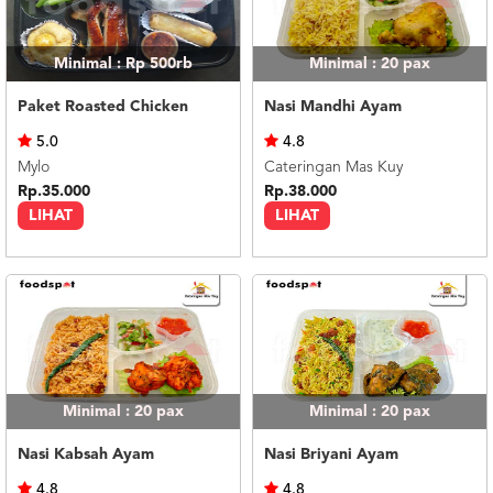
Minimal : Rp 500rb
Minimal : 20
pax
Paket Roasted Chicken
Nasi Mandhi Ayam
5.0
4.8
Mylo
Cateringan Mas Kuy
Rp.35.000
Rp.38.000
LIHAT
LIHAT
Minimal : 20
pax
Minimal : 20
pax
Nasi Kabsah Ayam
Nasi Briyani Ayam
4.8
4.8