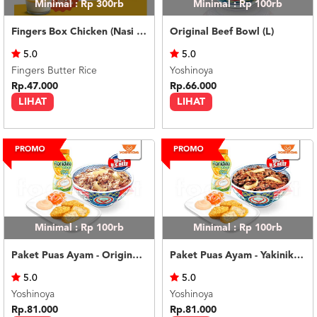
Minimal : Rp 300rb
Minimal : Rp 100rb
Fingers Box Chicken (Nasi Putih) Silky Pudding
Original Beef Bowl (L)
5.0
5.0
Fingers Butter Rice
Yoshinoya
Rp.47.000
Rp.66.000
LIHAT
LIHAT
Minimal : Rp 100rb
Minimal : Rp 100rb
Paket Puas Ayam - Original Beef Paket Puas (R)
Paket Puas Ayam - Yakiniku Beef Paket Puas (R)
5.0
5.0
Yoshinoya
Yoshinoya
Rp.81.000
Rp.81.000