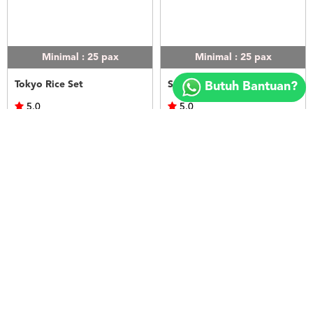
Minimal : 25
pax
Minimal : 25
pax
Copyright
©
Tokyo Rice Set
Seoul Rice Set
Butuh Bantuan?
2018
FOODSPOT.CO.ID
5.0
5.0
Kek's Catering
Kek's Catering
Rp.50.000
Rp.50.000
LIHAT
LIHAT
Minimal : 25
pax
Minimal : 20
pax
Bangkok Rice Set
Nasi Ayam Betutu Bali