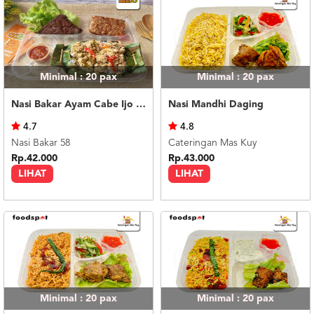
Minimal : 20
pax
Minimal : 20
pax
Nasi Bakar Ayam Cabe Ijo + Tahu Tempe
Nasi Mandhi Daging
4.7
4.8
Nasi Bakar 58
Cateringan Mas Kuy
Rp.42.000
Rp.43.000
LIHAT
LIHAT
Minimal : 20
pax
Minimal : 20
pax