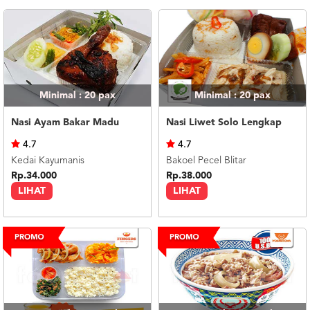
Minimal : 20
pax
Minimal : 20
pax
Nasi Ayam Bakar Madu
Nasi Liwet Solo Lengkap
4.7
4.7
Kedai Kayumanis
Bakoel Pecel Blitar
Rp.34.000
Rp.38.000
LIHAT
LIHAT