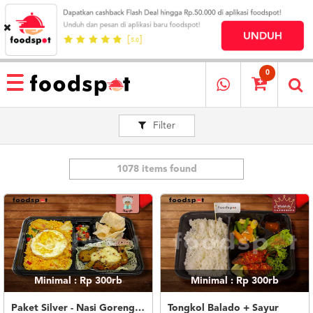
HOME
MENU
0
RESTAURANT
Filter
CARA
PESAN
OUR
COMPANY
1078 items found
KATA
MEREKA
KATALOG
LOYALTY
PROGRAM
Minimal : Rp 300rb
Minimal : Rp 300rb
FAQ
ABOUT
Paket Silver - Nasi Goreng Nanas Geprek Mozza
Tongkol Balado + Sayur