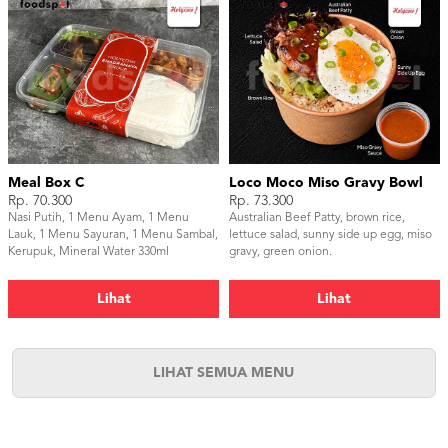
Meal Box C
Loco Moco Miso Gravy Bowl
Rp. 70.300
Rp. 73.300
Nasi Putih, 1 Menu Ayam, 1 Menu
Australian Beef Patty, brown rice,
Lauk, 1 Menu Sayuran, 1 Menu Sambal,
lettuce salad, sunny side up egg, miso
Kerupuk, Mineral Water 330ml
gravy, green onion.
Lihat
Lihat
LIHAT SEMUA MENU