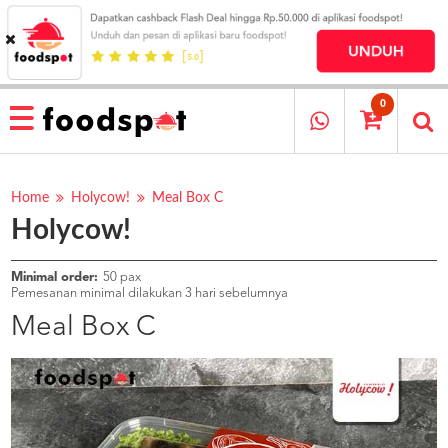
HOME
MENU
0
RESTAURANT
CARA
PESAN
Home
Holycow!
Meal Box C
Holycow!
OUR
COMPANY
KATA
Minimal order:
50 pax
MEREKA
Pemesanan minimal dilakukan 3 hari sebelumnya
KATALOG
Meal Box C
LOYALTY
PROGRAM
FAQ
ABOUT