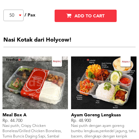
/ Pax
50
ADD TO CART
Nasi Kotak dari Holycow!
Meal Box A
Ayam Goreng Lengkuas
Rp. 44.700
Rp. 48.900
Nasi putih, Crispy Chicken
Nasi putih dengan ayam goreng
Boneless/Grilled Chicken Boneless,
bumbu lengkuas,perkedel jagung, tahu
Tumis Buncis Daging Sapi, Sambal
bacem, dilengkapi dengan keripik