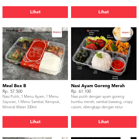
Bawang, Mineral Water 330ml
kentang balado,lalapan timun, sambal
dan kerupuk udang.
Lihat
Lihat
Meal Box B
Nasi Ayam Goreng Merah
Rp. 57.500
Rp. 61.100
Nasi Putih, 1 Menu Ayam, 1 Menu
Nasi putih dengan ayam goreng
Sayuran, 1 Menu Sambal, Kerupuk,
bumbu merah, sambal bawang, crispy
Mineral Water 330ml
caisim, dilengkapi dengan telur
barendo dan kerupuk udang
Lihat
Lihat