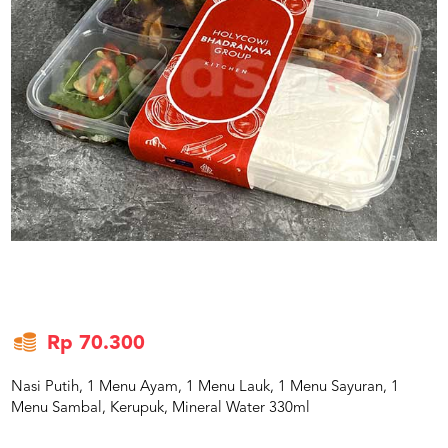
US
CATERERS
BLOG
TERMS
&
CONDITIONS
CALL
CENTER
021
5091
3494
LOGIN
DAFTAR
Rp 70.300
Nasi Putih, 1 Menu Ayam, 1 Menu Lauk, 1 Menu Sayuran, 1
Menu Sambal, Kerupuk, Mineral Water 330ml