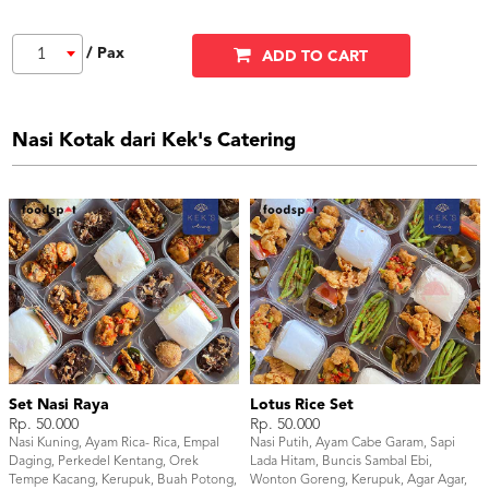
/ Pax
1
ADD TO CART
Nasi Kotak dari Kek's Catering
Set Nasi Raya
Lotus Rice Set
Rp. 50.000
Rp. 50.000
Nasi Kuning, Ayam Rica- Rica, Empal
Nasi Putih, Ayam Cabe Garam, Sapi
Daging, Perkedel Kentang, Orek
Lada Hitam, Buncis Sambal Ebi,
Tempe Kacang, Kerupuk, Buah Potong,
Wonton Goreng, Kerupuk, Agar Agar,