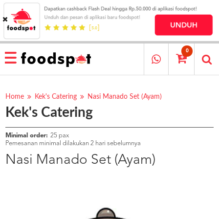
HOME
MENU
0
RESTAURANT
CARA
PESAN
Home
Kek's Catering
Nasi Manado Set (Ayam)
Kek's Catering
OUR
COMPANY
KATA
Minimal order:
25 pax
MEREKA
Pemesanan minimal dilakukan 2 hari sebelumnya
KATALOG
Nasi Manado Set (Ayam)
LOYALTY
PROGRAM
FAQ
ABOUT