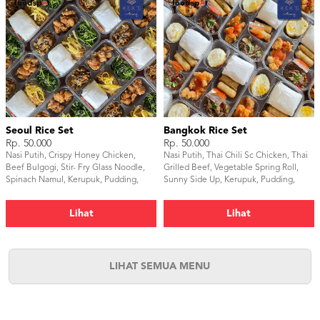
Seoul Rice Set
Bangkok Rice Set
Rp. 50.000
Rp. 50.000
Nasi Putih, Crispy Honey Chicken,
Nasi Putih, Thai Chili Sc Chicken, Thai
Beef Bulgogi, Stir- Fry Glass Noodle,
Grilled Beef, Vegetable Spring Roll,
Spinach Namul, Kerupuk, Pudding,
Sunny Side Up, Kerupuk, Pudding,
Java Tea
Java Tea
Lihat
Lihat
LIHAT SEMUA MENU