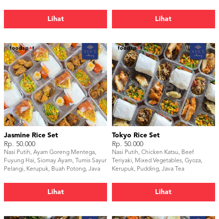
Java Tea
Java Tea
Lihat
Lihat
Jasmine Rice Set
Tokyo Rice Set
Rp. 50.000
Rp. 50.000
Nasi Putih, Ayam Goreng Mentega,
Nasi Putih, Chicken Katsu, Beef
Fuyung Hai, Siomay Ayam, Tumis Sayur
Teriyaki, Mixed Vegetables, Gyoza,
Pelangi, Kerupuk, Buah Potong, Java
Kerupuk, Pudding, Java Tea
Tea
Lihat
Lihat