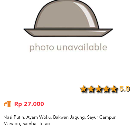
US
CATERERS
BLOG
TERMS
&
CONDITIONS
CALL
CENTER
021
5091
3494
LOGIN
DAFTAR
5.0
Rp 27.000
Nasi Putih, Ayam Woku, Bakwan Jagung, Sayur Campur
Manado, Sambal Terasi