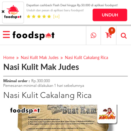
HOME
MENU
0
RESTAURANT
CARA
PESAN
Home
Nasi Kulit Mak Judes
Nasi Kulit Cakalang Rica
Nasi Kulit Mak Judes
OUR
COMPANY
KATA
Minimal order :
Rp.300.000
MEREKA
Pemesanan minimal dilakukan 1 hari sebelumnya
KATALOG
Nasi Kulit Cakalang Rica
LOYALTY
PROGRAM
FAQ
ABOUT