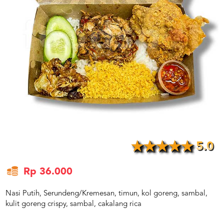
US
CATERERS
BLOG
TERMS
&
CONDITIONS
CALL
CENTER
021
5091
3494
LOGIN
DAFTAR
5.0
Rp 36.000
Nasi Putih, Serundeng/Kremesan, timun, kol goreng, sambal,
kulit goreng crispy, sambal, cakalang rica