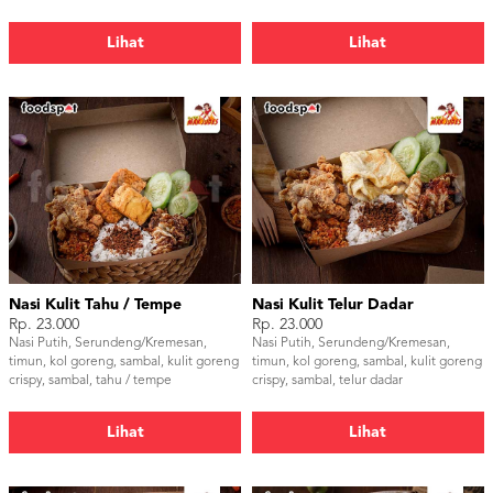
Lihat
Lihat
Nasi Kulit Tahu / Tempe
Nasi Kulit Telur Dadar
Rp. 23.000
Rp. 23.000
Nasi Putih, Serundeng/Kremesan,
Nasi Putih, Serundeng/Kremesan,
timun, kol goreng, sambal, kulit goreng
timun, kol goreng, sambal, kulit goreng
crispy, sambal, tahu / tempe
crispy, sambal, telur dadar
Lihat
Lihat