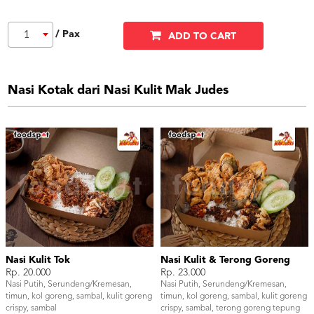
/ Pax
1
ADD TO CART
Nasi Kotak dari Nasi Kulit Mak Judes
Nasi Kulit Tok
Nasi Kulit & Terong Goreng
Rp. 20.000
Rp. 23.000
Nasi Putih, Serundeng/Kremesan,
Nasi Putih, Serundeng/Kremesan,
timun, kol goreng, sambal, kulit goreng
timun, kol goreng, sambal, kulit goreng
crispy, sambal
crispy, sambal, terong goreng tepung