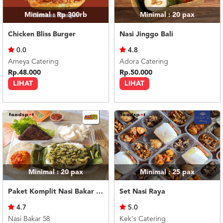
Minimal : Rp 300rb
Minimal : 20
pax
Chicken Bliss Burger
Nasi Jinggo Bali
0.0
4.8
Ameya Catering
Adora Catering
Rp.48.000
Rp.50.000
LIHAT
LIHAT
Minimal : 20
pax
Minimal : 25
pax
Paket Komplit Nasi Bakar Ayam Cabe Ijo
Set Nasi Raya
4.7
5.0
Nasi Bakar 58
Kek's Catering