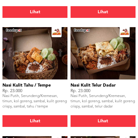
Lihat
Lihat
Nasi Kulit Tahu / Tempe
Nasi Kulit Telur Dadar
Rp. 23.000
Rp. 23.000
Nasi Putih, Serundeng/Kremesan,
Nasi Putih, Serundeng/Kremesan,
timun, kol goreng, sambal, kulit goreng
timun, kol goreng, sambal, kulit goreng
crispy, sambal, tahu / tempe
crispy, sambal, telur dadar
Lihat
Lihat