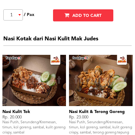
/ Pax
1
ADD TO CART
Nasi Kotak dari Nasi Kulit Mak Judes
Nasi Kulit Tok
Nasi Kulit & Terong Goreng
Rp. 20.000
Rp. 23.000
Nasi Putih, Serundeng/Kremesan,
Nasi Putih, Serundeng/Kremesan,
timun, kol goreng, sambal, kulit goreng
timun, kol goreng, sambal, kulit goreng
crispy, sambal
crispy, sambal, terong goreng tepung