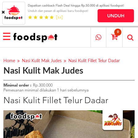
HOME
MENU
0
RESTAURANT
CARA
PESAN
Home
Nasi Kulit Mak Judes
Nasi Kulit Fillet Telur Dadar
Nasi Kulit Mak Judes
OUR
COMPANY
KATA
Minimal order :
Rp.300.000
MEREKA
Pemesanan minimal dilakukan 1 hari sebelumnya
KATALOG
Nasi Kulit Fillet Telur Dadar
LOYALTY
PROGRAM
FAQ
ABOUT