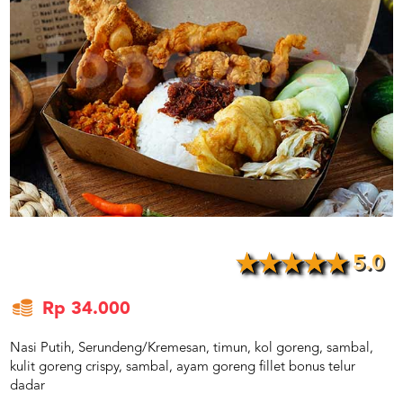
US
CATERERS
BLOG
TERMS
&
CONDITIONS
CALL
CENTER
021
5091
3494
LOGIN
DAFTAR
5.0
Rp 34.000
Nasi Putih, Serundeng/Kremesan, timun, kol goreng, sambal,
kulit goreng crispy, sambal, ayam goreng fillet bonus telur
dadar