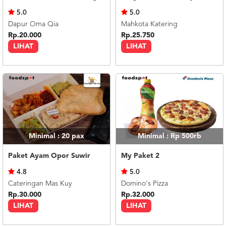
US
5.0
5.0
CATERERS
Dapur Oma Qia
Mahkota Katering
BLOG
Rp.20.000
Rp.25.750
LIHAT
LIHAT
TERMS
&
CONDITIONS
CALL
CENTER
021
5091
3494
LOGIN
DAFTAR
Minimal : 20
pax
Minimal : Rp 500rb
Paket Ayam Opor Suwir
My Paket 2
4.8
5.0
Cateringan Mas Kuy
Domino's Pizza
Rp.30.000
Rp.32.000
LIHAT
LIHAT