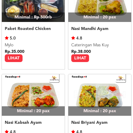
Minimal : Rp 500rb
Minimal : 20
pax
Paket Roasted Chicken
Nasi Mandhi Ayam
5.0
4.8
Mylo
Cateringan Mas Kuy
Rp.35.000
Rp.38.000
LIHAT
LIHAT
Minimal : 20
pax
Minimal : 20
pax
Nasi Kabsah Ayam
Nasi Briyani Ayam
4.8
4.8