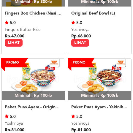
Minimal : Rp 300rb
Minimal : Rp 100rb
Fingers Box Chicken (Nasi Putih) Silky Pudding
Original Beef Bowl (L)
5.0
5.0
Fingers Butter Rice
Yoshinoya
Rp.47.000
Rp.66.000
LIHAT
LIHAT
Minimal : Rp 100rb
Minimal : Rp 100rb
Paket Puas Ayam - Original Beef Paket Puas (R)
Paket Puas Ayam - Yakiniku Beef Paket Puas (R)
5.0
5.0
Yoshinoya
Yoshinoya
Rp.81.000
Rp.81.000