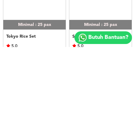
Minimal : 25
pax
Minimal : 25
pax
Copyright
©
Tokyo Rice Set
Seoul Rice Set
Butuh Bantuan?
2018
FOODSPOT.CO.ID
5.0
5.0
Kek's Catering
Kek's Catering
Rp.50.000
Rp.50.000
LIHAT
LIHAT
Minimal : 25
pax
Minimal : 20
pax
Bangkok Rice Set
Nasi Ayam Betutu Bali