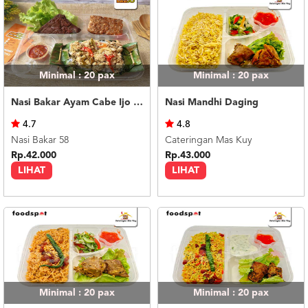
Minimal : 20
pax
Minimal : 20
pax
Nasi Bakar Ayam Cabe Ijo + Tahu Tempe
Nasi Mandhi Daging
4.7
4.8
Nasi Bakar 58
Cateringan Mas Kuy
Rp.42.000
Rp.43.000
LIHAT
LIHAT
Minimal : 20
pax
Minimal : 20
pax