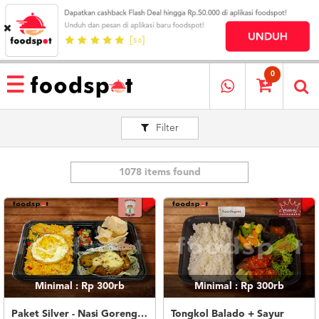
HOME
MENU
0
RESTAURANT
Filter
CARA
PESAN
OUR
COMPANY
1078 items found
KATA
MEREKA
KATALOG
LOYALTY
PROGRAM
Minimal : Rp 300rb
Minimal : Rp 300rb
FAQ
ABOUT
Paket Silver - Nasi Goreng Nanas Geprek Mozza
Tongkol Balado + Sayur