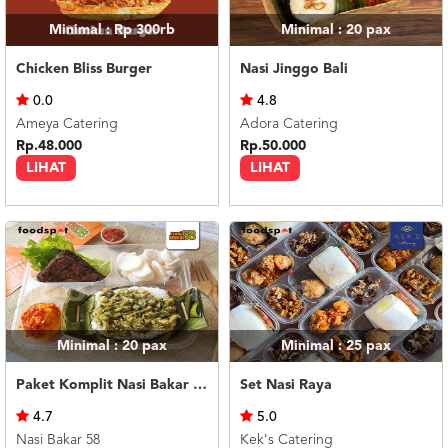
Minimal : Rp 300rb
Minimal : 20
pax
Chicken Bliss Burger
Nasi Jinggo Bali
0.0
4.8
Ameya Catering
Adora Catering
Rp.48.000
Rp.50.000
LIHAT
LIHAT
Minimal : 20
pax
Minimal : 25
pax
Paket Komplit Nasi Bakar Ayam Cabe Ijo
Set Nasi Raya
4.7
5.0
Nasi Bakar 58
Kek's Catering