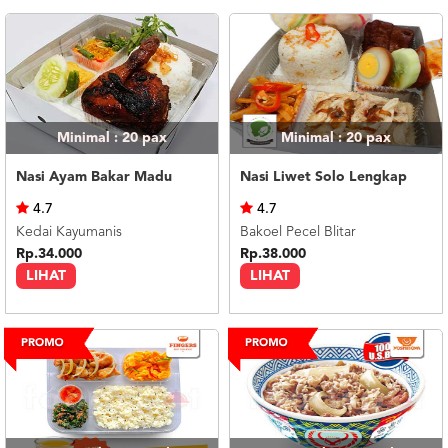
Minimal : 20
pax
Minimal : 20
pax
Nasi Ayam Bakar Madu
Nasi Liwet Solo Lengkap
4.7
4.7
Kedai Kayumanis
Bakoel Pecel Blitar
Rp.34.000
Rp.38.000
LIHAT
LIHAT