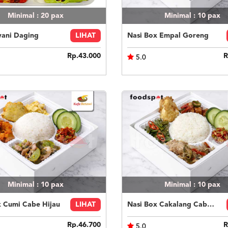
Minimal : 20
pax
Minimal : 10
pax
yani Daging
LIHAT
Nasi Box Empal Goreng
Rp.43.000
R
5.0
Minimal : 10
pax
Minimal : 10
pax
x Cumi Cabe Hijau
LIHAT
Nasi Box Cakalang Cabe Hijau
Rp.46.700
R
5.0