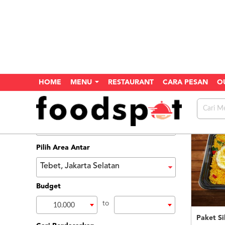
HOME
MENU
RESTAURANT
CARA PESAN
O
Home
Search
Menu
Pilih Area Antar
Tebet, Jakarta Selatan
Budget
to
10.000