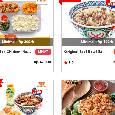
Minimal : Rp 300rb
Minimal : Rp 100rb
Fingers Box Chicken (Nasi Putih) Silky Pudding
LIHAT
Original Beef Bowl (L)
Rp.47.000
R
5.0