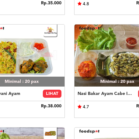
Rp.35.000
R
4.8
Minimal : 20
pax
Minimal : 20
pax
yani Ayam
LIHAT
Nasi Bakar Ayam Cabe Ijo + Telor Balado
Rp.38.000
R
4.7