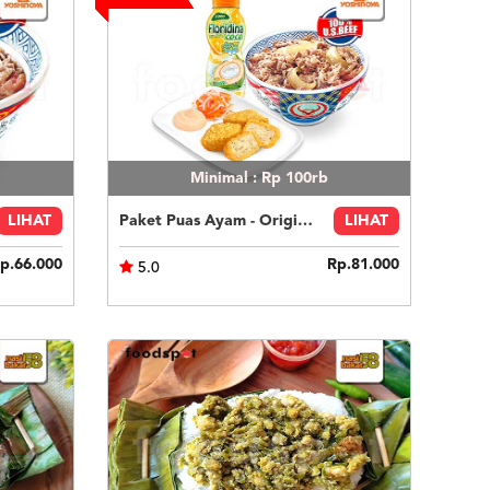
Minimal : Rp 100rb
LIHAT
Paket Puas Ayam - Original Beef Paket Puas (R)
LIHAT
p.66.000
Rp.81.000
5.0