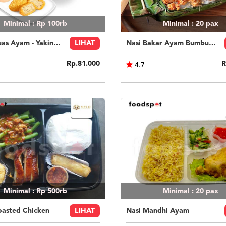
Minimal : Rp 100rb
Minimal : 20
pax
Paket Puas Ayam - Yakiniku Beef Paket Puas (R)
LIHAT
Nasi Bakar Ayam Bumbu Bali + Kerupuk
Rp.81.000
R
4.7
Minimal : Rp 500rb
Minimal : 20
pax
oasted Chicken
LIHAT
Nasi Mandhi Ayam