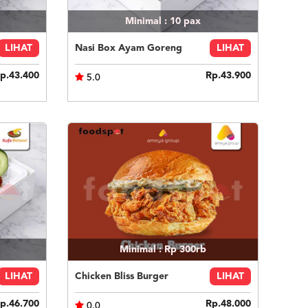
Minimal : 10
pax
LIHAT
Nasi Box Ayam Goreng
LIHAT
p.43.400
Rp.43.900
5.0
Minimal : Rp 300rb
LIHAT
Chicken Bliss Burger
LIHAT
p.46.700
Rp.48.000
0.0