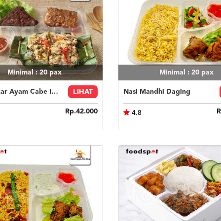
Minimal : 20
pax
Minimal : 20
pax
Nasi Bakar Ayam Cabe Ijo + Tahu Tempe
LIHAT
Nasi Mandhi Daging
Rp.42.000
R
4.8