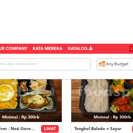
UR COMPANY
KATA MEREKA
KATALOG
1089 items found
Minimal : Rp 300rb
Minimal : Rp 300rb
Paket Silver - Nasi Goreng Nanas Geprek Mozza
LIHAT
Tongkol Balado + Sayur