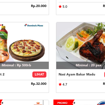
Rp.20.000
R
5.0
Minimal : Rp 500rb
Minimal : 20
pax
t 2
LIHAT
Nasi Ayam Bakar Madu
Rp.32.000
R
4.7