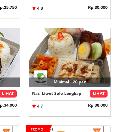
p.25.750
Rp.30.000
4.8
Minimal : 20
pax
LIHAT
Nasi Liwet Solo Lengkap
LIHAT
p.34.000
Rp.38.000
4.7