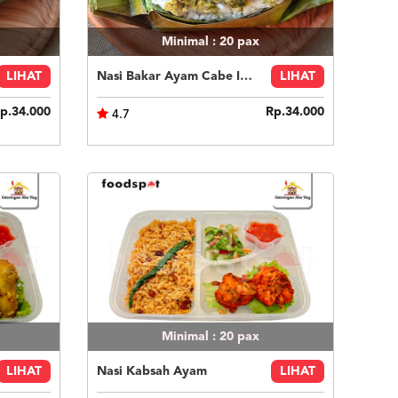
Minimal : 20
pax
LIHAT
Nasi Bakar Ayam Cabe Ijo + Kerupuk
LIHAT
p.34.000
Rp.34.000
4.7
Minimal : 20
pax
LIHAT
Nasi Kabsah Ayam
LIHAT