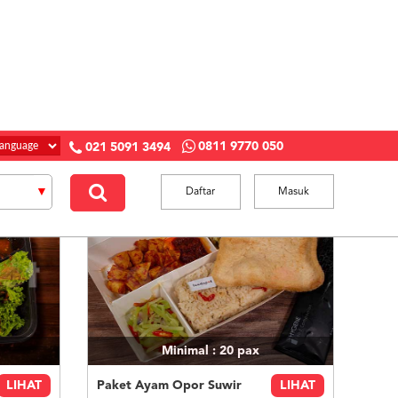
0811 9770 050
021 5091 3494
Daftar
Masuk
Minimal : 20
pax
LIHAT
Paket Ayam Opor Suwir
LIHAT