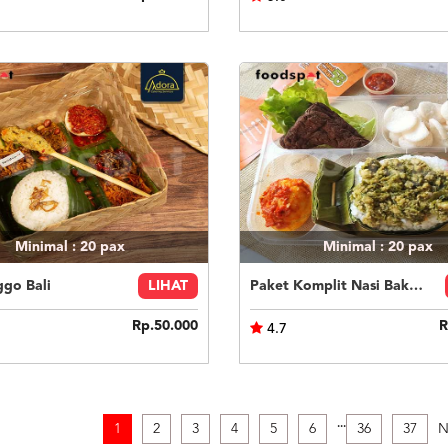
Minimal : 20
pax
Minimal : 20
pax
ggo Bali
LIHAT
Paket Komplit Nasi Bakar Ayam Cabe Ijo
Rp.50.000
R
4.7
.
.
.
1
2
3
4
5
6
36
37
N