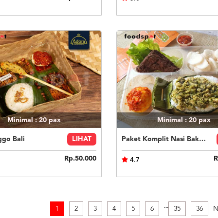
Minimal : 20
pax
Minimal : 20
pax
ggo Bali
LIHAT
Paket Komplit Nasi Bakar Ayam Cabe Ijo
Rp.50.000
R
4.7
.
.
.
1
2
3
4
5
6
35
36
N