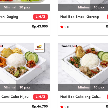
Minimal : 20
pax
Minimal : 10
pax
yani Daging
LIHAT
Nasi Box Empal Goreng
Rp.43.000
R
5.0
Minimal : 10
pax
Minimal : 10
pax
x Cumi Cabe Hijau
LIHAT
Nasi Box Cakalang Cabe Hijau
Rp.46.700
R
5.0