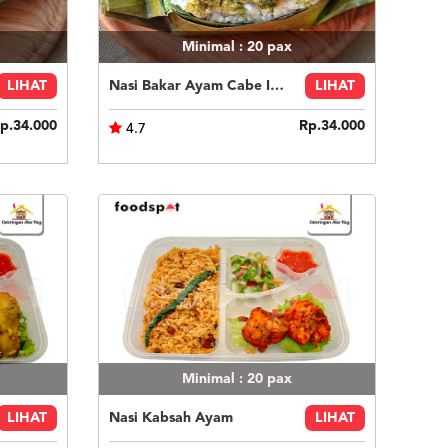
Minimal : 20
pax
LIHAT
Nasi Bakar Ayam Cabe Ijo + Kerupuk
LIHAT
p.34.000
Rp.34.000
4.7
Minimal : 20
pax
LIHAT
Nasi Kabsah Ayam
LIHAT