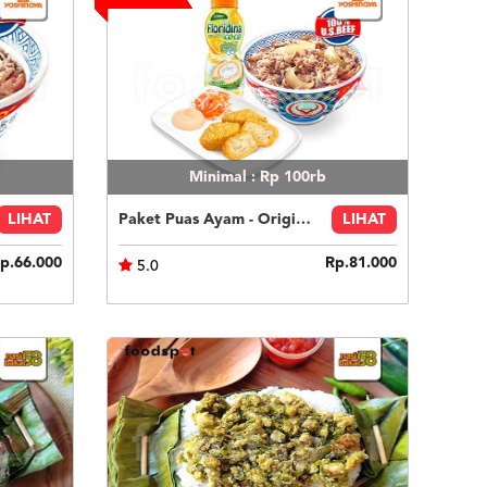
Minimal : Rp 100rb
LIHAT
Paket Puas Ayam - Original Beef Paket Puas (R)
LIHAT
p.66.000
Rp.81.000
5.0