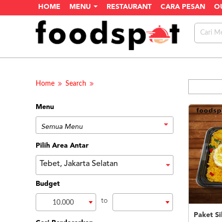
HOME
MENU
RESTAURANT
CARA PESAN
O
Home
Search
Menu
Pilih Area Antar
Tebet, Jakarta Selatan
Budget
to
10.000