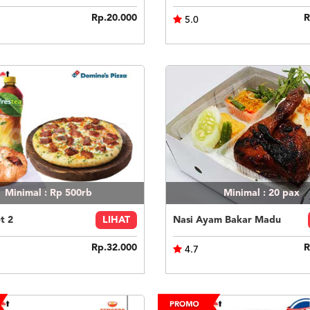
Rp.20.000
R
5.0
Minimal : Rp 500rb
Minimal : 20
pax
t 2
LIHAT
Nasi Ayam Bakar Madu
Rp.32.000
R
4.7