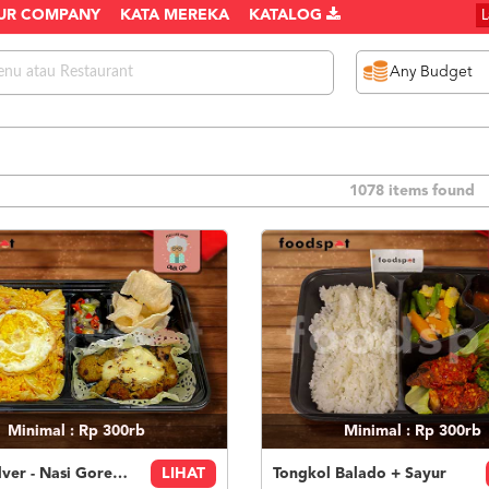
UR COMPANY
KATA MEREKA
KATALOG
1078 items found
Minimal : Rp 300rb
Minimal : Rp 300rb
Paket Silver - Nasi Goreng Nanas Geprek Mozza
LIHAT
Tongkol Balado + Sayur