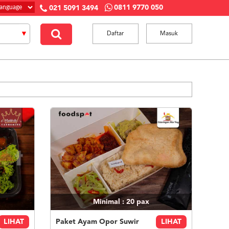
0811 9770 050
021 5091 3494
Daftar
Masuk
Minimal : 20
pax
LIHAT
Paket Ayam Opor Suwir
LIHAT