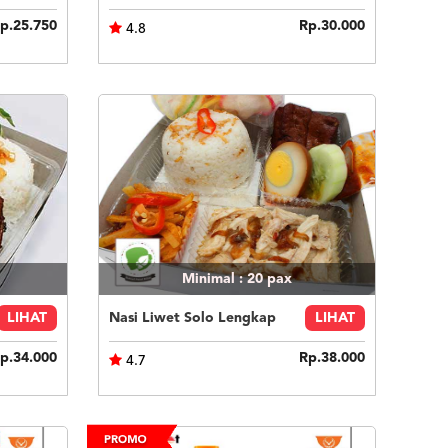
p.25.750
Rp.30.000
4.8
Minimal : 20
pax
LIHAT
Nasi Liwet Solo Lengkap
LIHAT
p.34.000
Rp.38.000
4.7