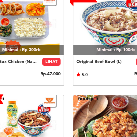
Minimal : Rp 300rb
Minimal : Rp 100rb
Fingers Box Chicken (Nasi Putih) Silky Pudding
LIHAT
Original Beef Bowl (L)
Rp.47.000
R
5.0