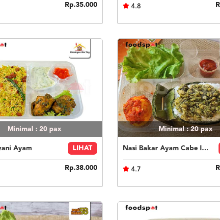
Rp.35.000
R
4.8
Minimal : 20
pax
Minimal : 20
pax
yani Ayam
LIHAT
Nasi Bakar Ayam Cabe Ijo + Telor Balado
Rp.38.000
R
4.7