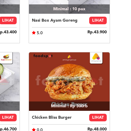
Minimal : 10
pax
LIHAT
Nasi Box Ayam Goreng
LIHAT
p.43.400
Rp.43.900
5.0
Minimal : Rp 300rb
LIHAT
Chicken Bliss Burger
LIHAT
p.46.700
Rp.48.000
0.0