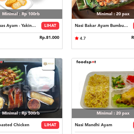
Minimal : Rp 100rb
Minimal : 20
pax
Paket Puas Ayam - Yakiniku Beef Paket Puas (R)
LIHAT
Nasi Bakar Ayam Bumbu Bali + Kerupuk
Rp.81.000
R
4.7
Minimal : Rp 500rb
Minimal : 20
pax
oasted Chicken
LIHAT
Nasi Mandhi Ayam