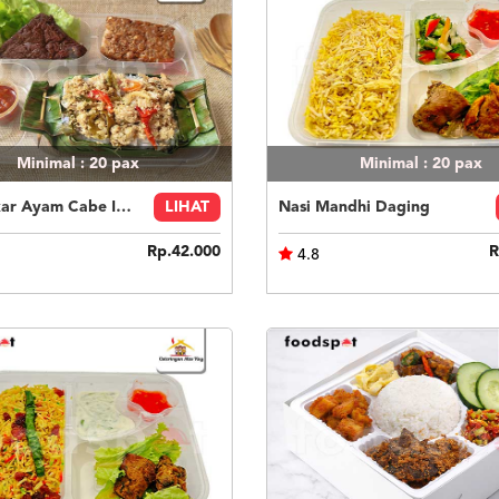
Minimal : 20
pax
Minimal : 20
pax
Nasi Bakar Ayam Cabe Ijo + Tahu Tempe
LIHAT
Nasi Mandhi Daging
Rp.42.000
R
4.8