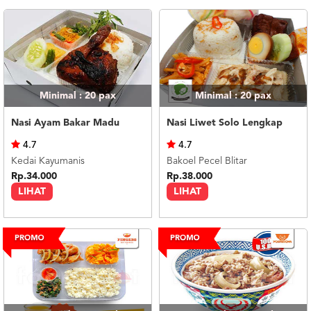
Minimal : 20
pax
Minimal : 20
pax
Nasi Ayam Bakar Madu
Nasi Liwet Solo Lengkap
4.7
4.7
Kedai Kayumanis
Bakoel Pecel Blitar
Rp.34.000
Rp.38.000
LIHAT
LIHAT