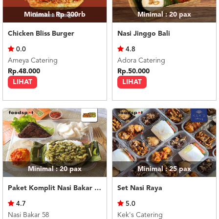
Minimal : Rp 300rb
Minimal : 20
pax
Chicken Bliss Burger
Nasi Jinggo Bali
0.0
4.8
Ameya Catering
Adora Catering
Rp.48.000
Rp.50.000
LIHAT
LIHAT
Minimal : 20
pax
Minimal : 25
pax
Paket Komplit Nasi Bakar Ayam Cabe Ijo
Set Nasi Raya
4.7
5.0
Nasi Bakar 58
Kek's Catering