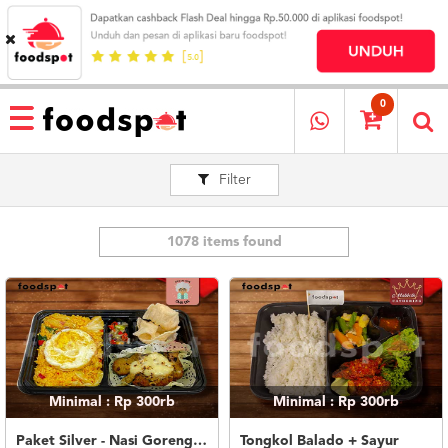
HOME
MENU
0
RESTAURANT
Filter
CARA
PESAN
OUR
COMPANY
1078 items found
KATA
MEREKA
KATALOG
LOYALTY
PROGRAM
Minimal : Rp 300rb
Minimal : Rp 300rb
FAQ
ABOUT
Paket Silver - Nasi Goreng Nanas Geprek Mozza
Tongkol Balado + Sayur