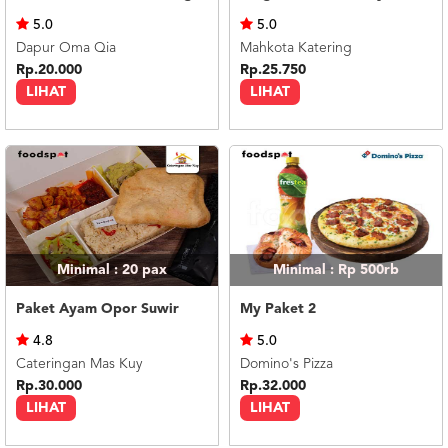
US
5.0
5.0
CATERERS
Dapur Oma Qia
Mahkota Katering
BLOG
Rp.20.000
Rp.25.750
LIHAT
LIHAT
TERMS
&
CONDITIONS
CALL
CENTER
021
5091
3494
LOGIN
DAFTAR
Minimal : 20
pax
Minimal : Rp 500rb
Paket Ayam Opor Suwir
My Paket 2
4.8
5.0
Cateringan Mas Kuy
Domino's Pizza
Rp.30.000
Rp.32.000
LIHAT
LIHAT