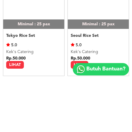
Minimal : 25
pax
Minimal : 25
pax
Tokyo Rice Set
Seoul Rice Set
5.0
5.0
Kek's Catering
Kek's Catering
Rp.50.000
Rp.50.000
Copyright
LIHAT
LIHAT
©
Butuh Bantuan?
2018
FOODSPOT.CO.ID
Minimal : 25
pax
Minimal : 20
pax
Bangkok Rice Set
Nasi Ayam Betutu Bali