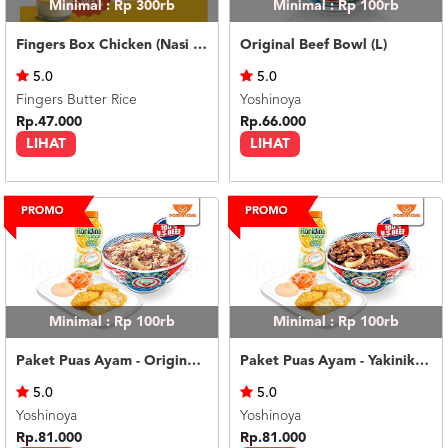
Minimal : Rp 300rb
Minimal : Rp 100rb
Fingers Box Chicken (Nasi Putih) Silky Pudding
Original Beef Bowl (L)
5.0
5.0
Fingers Butter Rice
Yoshinoya
Rp.47.000
Rp.66.000
LIHAT
LIHAT
Minimal : Rp 100rb
Minimal : Rp 100rb
Paket Puas Ayam - Original Beef Paket Puas (R)
Paket Puas Ayam - Yakiniku Beef Paket Puas (R)
5.0
5.0
Yoshinoya
Yoshinoya
Rp.81.000
Rp.81.000