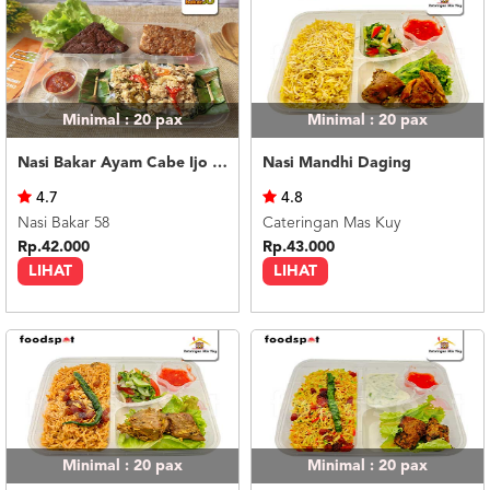
Minimal : 20
pax
Minimal : 20
pax
Nasi Bakar Ayam Cabe Ijo + Tahu Tempe
Nasi Mandhi Daging
4.7
4.8
Nasi Bakar 58
Cateringan Mas Kuy
Rp.42.000
Rp.43.000
LIHAT
LIHAT
Minimal : 20
pax
Minimal : 20
pax