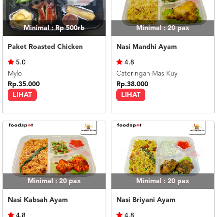
Minimal : Rp 500rb
Minimal : 20
pax
Paket Roasted Chicken
Nasi Mandhi Ayam
5.0
4.8
Mylo
Cateringan Mas Kuy
Rp.35.000
Rp.38.000
LIHAT
LIHAT
Minimal : 20
pax
Minimal : 20
pax
Nasi Kabsah Ayam
Nasi Briyani Ayam
4.8
4.8