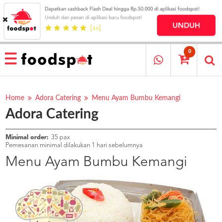
HOME
MENU
0
RESTAURANT
CARA
PESAN
Home
Adora Catering
Menu Ayam Bumbu Kemangi
Adora Catering
OUR
COMPANY
KATA
Minimal order:
35 pax
MEREKA
Pemesanan minimal dilakukan 1 hari sebelumnya
KATALOG
Menu Ayam Bumbu Kemangi
LOYALTY
PROGRAM
FAQ
ABOUT