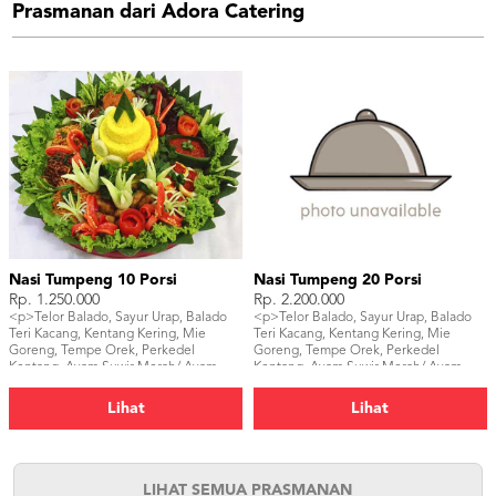
Prasmanan dari Adora Catering
Nasi Tumpeng 10 Porsi
Nasi Tumpeng 20 Porsi
Rp. 1.250.000
Rp. 2.200.000
<p>Telor Balado, Sayur Urap, Balado
<p>Telor Balado, Sayur Urap, Balado
Teri Kacang, Kentang Kering, Mie
Teri Kacang, Kentang Kering, Mie
Goreng, Tempe Orek, Perkedel
Goreng, Tempe Orek, Perkedel
Kentang, Ayam Suwir Merah/ Ayam
Kentang, Ayam Suwir Merah/ Ayam
Goreng/ Ayam Bakar,</p>
Goreng/ Ayam Bakar, Sambal, Ikan
Asin, Tahu Bacem, Kerupuk</p>
Lihat
Lihat
LIHAT SEMUA PRASMANAN