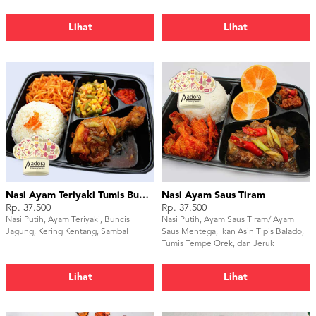
Embe
Lihat
Lihat
Nasi Ayam Teriyaki Tumis Buncis Jagung
Nasi Ayam Saus Tiram
Rp. 37.500
Rp. 37.500
Nasi Putih, Ayam Teriyaki, Buncis
Nasi Putih, Ayam Saus Tiram/ Ayam
Jagung, Kering Kentang, Sambal
Saus Mentega, Ikan Asin Tipis Balado,
Tumis Tempe Orek, dan Jeruk
Lihat
Lihat