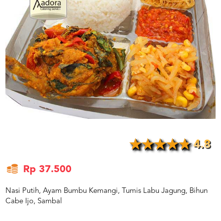
US
CATERERS
BLOG
TERMS
&
CONDITIONS
CALL
CENTER
021
5091
3494
LOGIN
DAFTAR
4.8
Rp 37.500
Nasi Putih, Ayam Bumbu Kemangi, Tumis Labu Jagung, Bihun
Cabe Ijo, Sambal