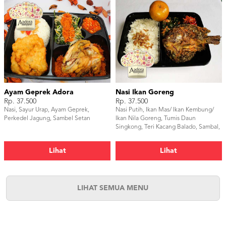
Ayam Geprek Adora
Nasi Ikan Goreng
Rp. 37.500
Rp. 37.500
Nasi, Sayur Urap, Ayam Geprek,
Nasi Putih, Ikan Mas/ Ikan Kembung/
Perkedel Jagung, Sambel Setan
Ikan Nila Goreng, Tumis Daun
Singkong, Teri Kacang Balado, Sambal,
dan Buah Jeruk.
Lihat
Lihat
LIHAT SEMUA MENU