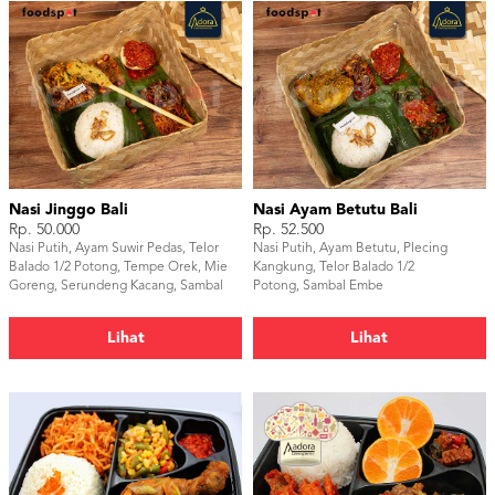
Nasi Jinggo Bali
Nasi Ayam Betutu Bali
Rp. 50.000
Rp. 52.500
Nasi Putih, Ayam Suwir Pedas, Telor
Nasi Putih, Ayam Betutu, Plecing
Balado 1/2 Potong, Tempe Orek, Mie
Kangkung, Telor Balado 1/2
Goreng, Serundeng Kacang, Sambal
Potong, Sambal Embe
Embe
Lihat
Lihat