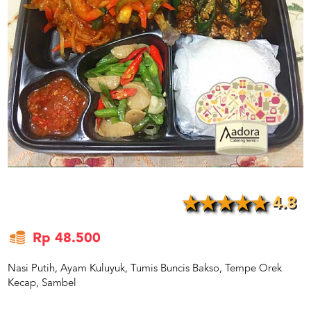
US
CATERERS
BLOG
TERMS
&
CONDITIONS
CALL
CENTER
021
5091
3494
LOGIN
DAFTAR
4.8
Rp 48.500
Nasi Putih, Ayam Kuluyuk, Tumis Buncis Bakso, Tempe Orek
Kecap, Sambel