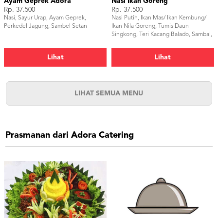
Ayam Geprek Adora
Nasi Ikan Goreng
Rp. 37.500
Rp. 37.500
Nasi, Sayur Urap, Ayam Geprek,
Nasi Putih, Ikan Mas/ Ikan Kembung/
Perkedel Jagung, Sambel Setan
Ikan Nila Goreng, Tumis Daun
Singkong, Teri Kacang Balado, Sambal,
dan Buah Jeruk.
Lihat
Lihat
LIHAT SEMUA MENU
Prasmanan dari Adora Catering