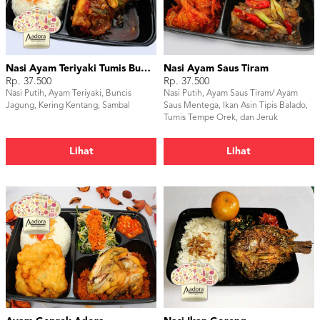
Nasi Ayam Teriyaki Tumis Buncis Jagung
Nasi Ayam Saus Tiram
Rp. 37.500
Rp. 37.500
Nasi Putih, Ayam Teriyaki, Buncis
Nasi Putih, Ayam Saus Tiram/ Ayam
Jagung, Kering Kentang, Sambal
Saus Mentega, Ikan Asin Tipis Balado,
Tumis Tempe Orek, dan Jeruk
Lihat
Lihat