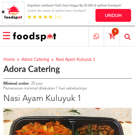
HOME
MENU
0
RESTAURANT
CARA
PESAN
Home
Adora Catering
Nasi Ayam Kuluyuk 1
Adora Catering
OUR
COMPANY
KATA
Minimal order:
20 pax
MEREKA
Pemesanan minimal dilakukan 1 hari sebelumnya
KATALOG
Nasi Ayam Kuluyuk 1
LOYALTY
PROGRAM
FAQ
ABOUT