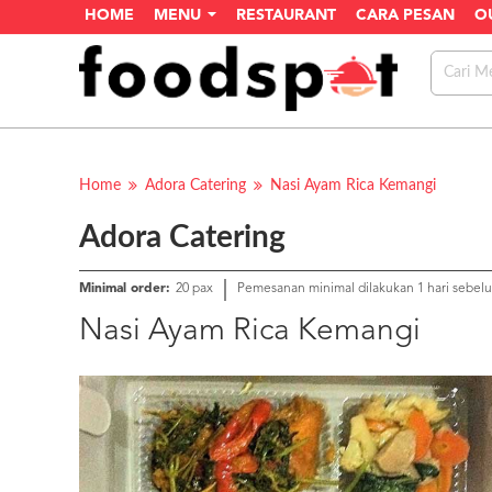
HOME
MENU
RESTAURANT
CARA PESAN
O
Home
Adora Catering
Nasi Ayam Rica Kemangi
Adora Catering
Minimal order:
20 pax
Pemesanan minimal dilakukan 1 hari sebel
Nasi Ayam Rica Kemangi