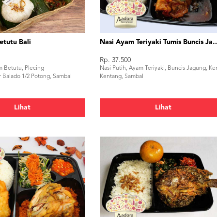
etutu Bali
Nasi Ayam Teriyaki Tumi
Rp. 37.500
m Betutu, Plecing
Nasi Putih, Ayam Teriyaki, Buncis Jagung, Ke
r Balado 1/2 Potong, Sambal
Kentang, Sambal
Lihat
Lihat