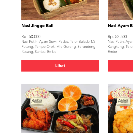
Nasi Jinggo Bali
Nasi Ayam B
Rp. 50.000
Rp. 52.500
Nasi Putih, Ayam Suwir Pedas, Telor Balado 1/2
Nasi Putih, Aya
Potong, Tempe Orek, Mie Goreng, Serundeng
Kangkung, Telo
Kacang, Sambal Embe
Embe
Lihat