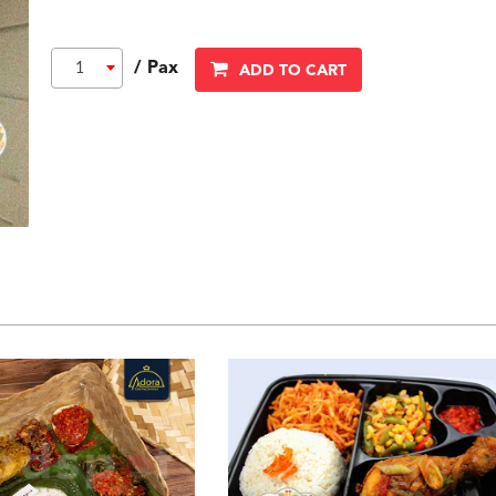
/ Pax
1
ADD TO CART