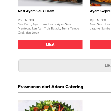
Nasi Ayam Saus Tiram
Ayam Gepre
Rp. 37.500
Rp. 37.500
Nasi Putih, Ayam Saus Tiram/ Ayam Saus
Nasi, Sayur Ura
Mentega, Ikan Asin Tipis Balado, Tumis Tempe
Jagung, Sambel
Orek, dan Jeruk
Lihat
LI
Prasmanan dari Adora Catering