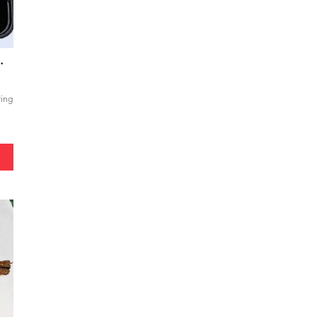
s Buncis Jagung
ring