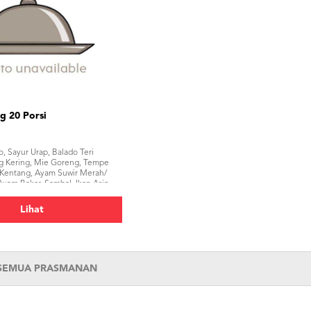
g 20 Porsi
, Sayur Urap, Balado Teri
g Kering, Mie Goreng, Tempe
 Kentang, Ayam Suwir Merah/
yam Bakar, Sambal, Ikan Asin,
erupuk</p>
Lihat
 SEMUA PRASMANAN