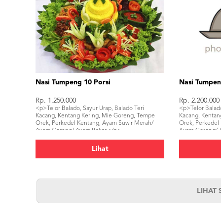
Nasi Tumpeng 10 Porsi
Nasi Tumpen
Rp. 1.250.000
Rp. 2.200.000
<p>Telor Balado, Sayur Urap, Balado Teri
<p>Telor Balado
Kacang, Kentang Kering, Mie Goreng, Tempe
Kacang, Kentan
Orek, Perkedel Kentang, Ayam Suwir Merah/
Orek, Perkedel
Ayam Goreng/ Ayam Bakar,</p>
Ayam Goreng/ A
Tahu Bacem, K
Lihat
LIHAT