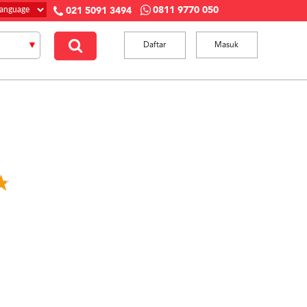
0811 9770 050
021 5091 3494
Daftar
Masuk