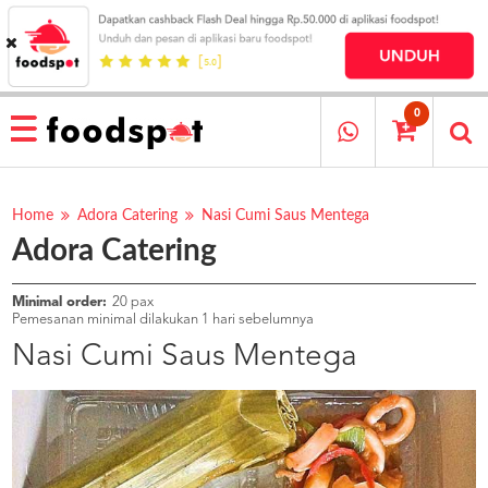
HOME
MENU
0
RESTAURANT
CARA
PESAN
Home
Adora Catering
Nasi Cumi Saus Mentega
Adora Catering
OUR
COMPANY
KATA
Minimal order:
20 pax
MEREKA
Pemesanan minimal dilakukan 1 hari sebelumnya
KATALOG
Nasi Cumi Saus Mentega
LOYALTY
PROGRAM
FAQ
ABOUT