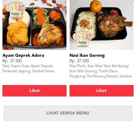
Ayam Geprek Adora
Nasi Ikan Goreng
Rp. 37.500
Rp. 37.500
Nasi, Sayur Urap, Ayam Geprek,
Nasi Putih, Ikan Mas/ Ikan Kembung/
Perkedel Jagung, Sambel Setan
Ikan Nila Goreng, Tumis Daun
Singkong, Teri Kacang Balado, Sambal,
dan Buah Jeruk.
Lihat
Lihat
LIHAT SEMUA MENU