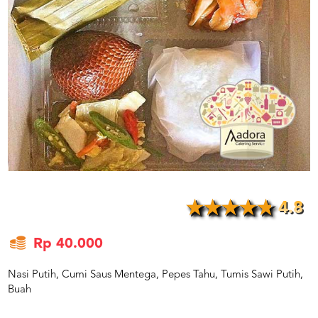
US
CATERERS
BLOG
TERMS
&
CONDITIONS
CALL
CENTER
021
5091
3494
LOGIN
DAFTAR
4.8
Rp 40.000
Nasi Putih, Cumi Saus Mentega, Pepes Tahu, Tumis Sawi Putih,
Buah