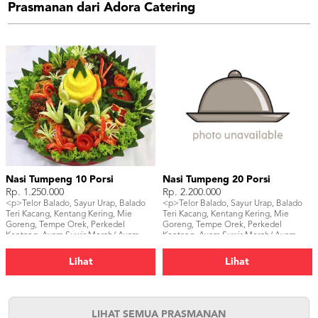
Prasmanan dari Adora Catering
Nasi Tumpeng 10 Porsi
Nasi Tumpeng 20 Porsi
Rp. 1.250.000
Rp. 2.200.000
<p>Telor Balado, Sayur Urap, Balado
<p>Telor Balado, Sayur Urap, Balado
Teri Kacang, Kentang Kering, Mie
Teri Kacang, Kentang Kering, Mie
Goreng, Tempe Orek, Perkedel
Goreng, Tempe Orek, Perkedel
Kentang, Ayam Suwir Merah/ Ayam
Kentang, Ayam Suwir Merah/ Ayam
Goreng/ Ayam Bakar,</p>
Goreng/ Ayam Bakar, Sambal, Ikan
Asin, Tahu Bacem, Kerupuk</p>
Lihat
Lihat
LIHAT SEMUA PRASMANAN