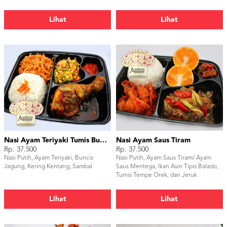
Embe
Lihat
Lihat
Nasi Ayam Teriyaki Tumis Buncis Jagung
Nasi Ayam Saus Tiram
Rp. 37.500
Rp. 37.500
Nasi Putih, Ayam Teriyaki, Buncis
Nasi Putih, Ayam Saus Tiram/ Ayam
Jagung, Kering Kentang, Sambal
Saus Mentega, Ikan Asin Tipis Balado,
Tumis Tempe Orek, dan Jeruk
Lihat
Lihat