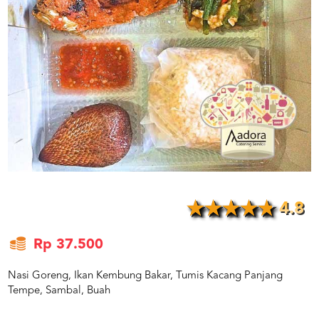
US
CATERERS
BLOG
TERMS
&
CONDITIONS
CALL
CENTER
021
5091
3494
LOGIN
DAFTAR
4.8
Rp 37.500
Nasi Goreng, Ikan Kembung Bakar, Tumis Kacang Panjang
Tempe, Sambal, Buah