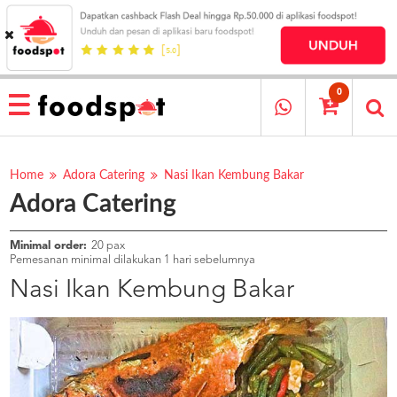
HOME
MENU
0
RESTAURANT
CARA
PESAN
Home
Adora Catering
Nasi Ikan Kembung Bakar
Adora Catering
OUR
COMPANY
KATA
Minimal order:
20 pax
MEREKA
Pemesanan minimal dilakukan 1 hari sebelumnya
KATALOG
Nasi Ikan Kembung Bakar
LOYALTY
PROGRAM
FAQ
ABOUT