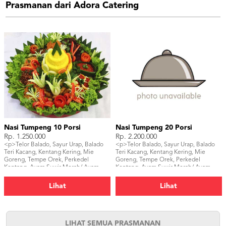
Prasmanan dari Adora Catering
Nasi Tumpeng 10 Porsi
Nasi Tumpeng 20 Porsi
Rp. 1.250.000
Rp. 2.200.000
<p>Telor Balado, Sayur Urap, Balado
<p>Telor Balado, Sayur Urap, Balado
Teri Kacang, Kentang Kering, Mie
Teri Kacang, Kentang Kering, Mie
Goreng, Tempe Orek, Perkedel
Goreng, Tempe Orek, Perkedel
Kentang, Ayam Suwir Merah/ Ayam
Kentang, Ayam Suwir Merah/ Ayam
Goreng/ Ayam Bakar,</p>
Goreng/ Ayam Bakar, Sambal, Ikan
Asin, Tahu Bacem, Kerupuk</p>
Lihat
Lihat
LIHAT SEMUA PRASMANAN