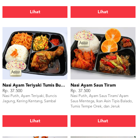
Embe
Lihat
Lihat
Nasi Ayam Teriyaki Tumis Buncis Jagung
Nasi Ayam Saus Tiram
Rp. 37.500
Rp. 37.500
Nasi Putih, Ayam Teriyaki, Buncis
Nasi Putih, Ayam Saus Tiram/ Ayam
Jagung, Kering Kentang, Sambal
Saus Mentega, Ikan Asin Tipis Balado,
Tumis Tempe Orek, dan Jeruk
Lihat
Lihat