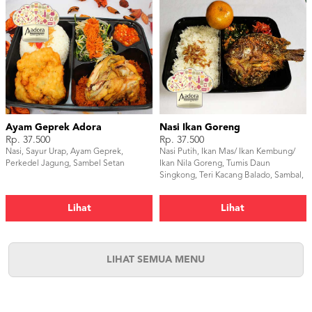
Ayam Geprek Adora
Nasi Ikan Goreng
Rp. 37.500
Rp. 37.500
Nasi, Sayur Urap, Ayam Geprek,
Nasi Putih, Ikan Mas/ Ikan Kembung/
Perkedel Jagung, Sambel Setan
Ikan Nila Goreng, Tumis Daun
Singkong, Teri Kacang Balado, Sambal,
dan Buah Jeruk.
Lihat
Lihat
LIHAT SEMUA MENU